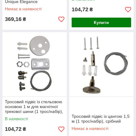
Unique Elegance
Немає в наявності
104,72
₴
369,16
₴
Купити
Тросовий підвіс із стельовою
основою 1 м для магнітної
трекової шини (1 трос/набір),
Білий
Тросовий підвіс із цангою 1,5
В наявності
м (1 трос/набір), срібний
104,72
Немає в наявності
₴