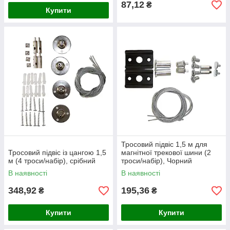
87,12
₴
Купити
Тросовий підвіс 1,5 м для
Тросовий підвіс із цангою 1,5
магнітної трекової шини (2
м (4 троси/набір), срібний
троси/набір), Чорний
В наявності
В наявності
348,92
195,36
₴
₴
Купити
Купити