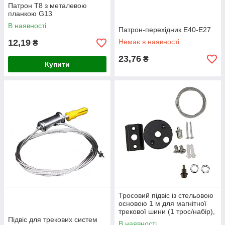
Патрон Т8 з металевою
планкою G13
В наявності
Патрон-перехідник E40-E27
12,19
Немає в наявності
₴
23,76
₴
Купити
Тросовий підвіс із стельовою
основою 1 м для магнітної
трекової шини (1 трос/набір),
Підвіс для трекових систем
Чорний
В наявності