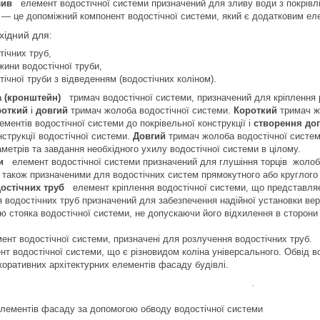
лив
елемент водостічної системи призначений для зливу води з покрівлі 
— це допоміжний компонент водостічної системи, який є додатковим еле
хідний для:
тічних труб,
ини водостічної труби,
тічної труби з відведенням (водостічних коліном).
 (кронштейн)
тримач водостічної системи, призначений для кріплення р
роткий
і
довгий
тримач жолоба водостічної системи.
Короткий
тримач ж
ментів водостічної системи до покрівельної конструкції і
створення до
нструкції водостічної системи.
Довгий
тримач жолоба водостічної систем
метрів та завдання необхідного ухилу водостічної системи в цілому.
и
елемент водостічної системи призначений для глушіння торців жолоба
 також призначеними для водостічних систем прямокутного або круглого 
остічних труб
елемент кріплення водостічної системи, що представляє 
я водостічних труб призначений для забезпечення надійної установки ве
ю стояка водостічної системи, не допускаючи його відхилення в сторони
т водостічної системи, призначені для розлучення водостічних труб.
 водостічної системи, що є різновидом коліна універсального. Обвід в
коративних архітектурних елементів фасаду будівлі.
елементів фасаду за допомогою обводу водостічної системи