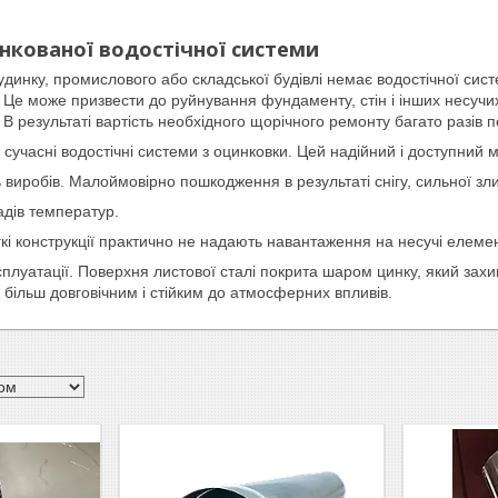
нкованої водостічної системи
динку, промислового або складської будівлі немає водостічної сист
Це може призвести до руйнування фундаменту, стін і інших несучих
 В результаті вартість необхідного щорічного ремонту багато разів 
сучасні водостічні системи з оцинковки. Цей надійний і доступний
ь виробів. Малоймовірно пошкодження в результаті снігу, сильної зли
падів температур.
гкі конструкції практично не надають навантаження на несучі елеме
плуатації. Поверхня листової сталі покрита шаром цинку, який захищ
 більш довговічним і стійким до атмосферних впливів.