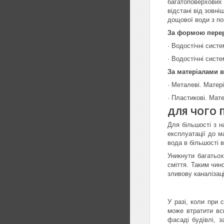
багатоповерхових 
відстані від зовніш
дощової води з по
За формою перер
· Водостічні систе
· Водостічні сист
За матеріалами 
· Металеві. Матер
· Пластикові. Мат
ДЛЯ ЧОГО 
Для більшості з н
експлуатації до м
вода в більшості 
Уникнути багатьо
сміття. Таким чин
зливову каналізаці
У разі, коли при 
може втратити вс
фасаді будівлі, 