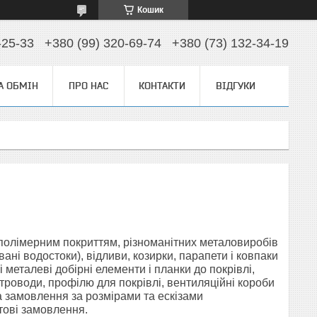
Кошик
-25-33
+380 (99) 320-69-74
+380 (73) 132-34-19
А ОБМІН
ПРО НАС
КОНТАКТИ
ВІДГУКИ
з полімерним покриттям, різноманітних металовиробів
вані водостоки), відливи, козирки, парапети і ковпаки
 металеві добірні елементи і планки до покрівлі,
ітроводи, профілю для покрівлі, вентиляційні короби
а замовлення за розмірами та ескізами
птові замовлення.