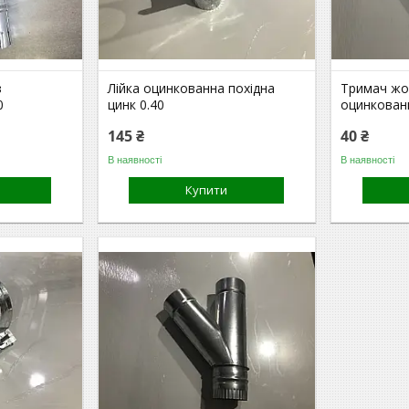
з
Лійка оцинкованна похідна
Тримач жо
0
цинк 0.40
оцинковани
145 ₴
40 ₴
В наявності
В наявності
Купити