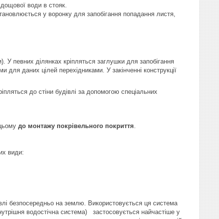
дощової води в стояк.
ановлюється у воронку для запобігання попадання листя,
). У певних ділянках кріпляться заглушки для запобігання
и для даних цілей перехідниками. У закінченні конструкції
ріпляться до стіни будівлі за допомогою спеціальних
 цьому
до монтажу покрівельного покриття
.
их види:
івлі безпосередньо на землю. Використовується ця система
нутрішня водостічна система) застосовується найчастіше у