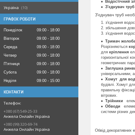
Водостічний з
З'єднувач труб
Україна
10
З'єднувач труб необ
ГРАФІК РОБОТИ
з'єднання водос
збільшення довж
Понеділок
09:00
18:00
з'єднання водос
Вівторок
09:00
18:00
Тримач жолоба
Розрізняються
ко
Середа
09:00
18:00
для
кріплення
еле
Четвер
09:00
18:00
горизонтальної ко
геометричних пара
Пʼятниця
09:00
18:00
Заглушка ринв
Субота
09:00
18:00
універсальними, а
Хомут для вод
Неділя
09:00
15:00
будівлі. Хомут дл
правильну фіксаці
КОНТАКТИ
вітрових.
Трійники
елемен
Обводи
елемент
+380 (67) 549-25-33
системи різних де
Анжела Онлайн Україна
+380 (99) 320-69-74
Анжела Онлайн Україна
Обвід декоративних 