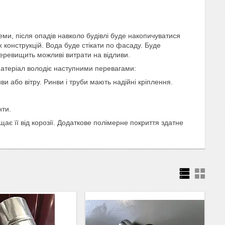
еми, після опадів навколо будівлі буде накопичуватися
 конструкцій. Вода буде стікати по фасаду. Буде
перевищить можливі витрати на відливи.
 матеріал володіє наступними перевагами:
ви або вітру. Ринви і труби мають надійні кріплення.
нти.
ає її від корозії. Додаткове полімерне покриття здатне