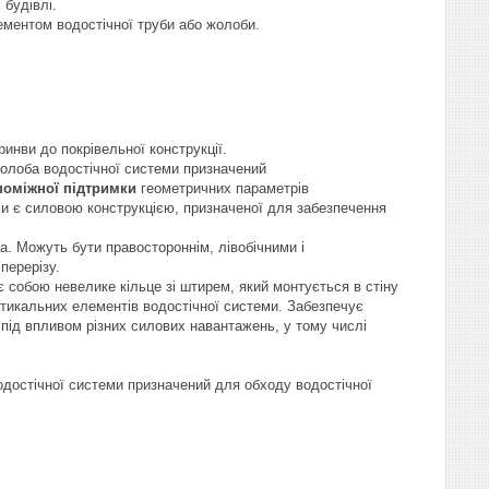
будівлі.
ментом водостічної труби або жолоби.
инви до покрівельної конструкції.
олоба водостічної системи призначений
поміжної підтримки
геометричних параметрів
и є силовою конструкцією, призначеної для забезпечення
. Можуть бути правостороннім, лівобічними і
перерізу.
собою невелике кільце зі штирем, який монтується в стіну
ртикальних елементів водостічної системи. Забезпечує
 під впливом різних силових навантажень, у тому числі
одостічної системи призначений для обходу водостічної