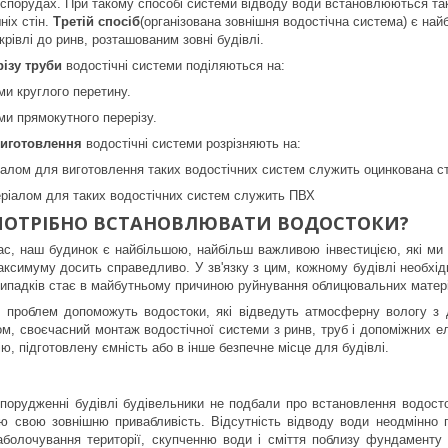
спорудах. При такому способі системи відводу води встановлюються та
ніх стін.
Третій спосіб
(організована зовнішня водостічна система) є на
крівлі до ринв, розташованим зовні будівлі.
ізу труби
водостічні системи поділяються на:
ми круглого перетину.
еми прямокутного перерізу.
виготовлення
водостічні системи розрізняють на:
іалом для виготовлення таких водостічних систем служить оцинкована ст
еріалом для таких водостічних систем служить ПВХ
ПОТРІБНО ВСТАНОВЛЮВАТИ ВОДОСТОКИ?
ас, наш будинок є найбільшою, найбільш важливою інвестицією, які ми
аксимуму досить справедливо. У зв'язку з цим, кожному будівлі необхідн
випадків стає в майбутньому причиною руйнування облицювальних матеріа
х проблем допоможуть водостоки, які відведуть атмосферну вологу з 
ом, своєчасний монтаж водостічної системи з ринв, труб і допоміжних ел
ю, підготовлену ємність або в інше безпечне місце для будівлі.
спорудженні будівлі будівельники не подбали про встановлення водосто
ю свою зовнішню привабливість. Відсутність відводу води неодмінно п
заболочування території, скупченню води і сміття поблизу фундамент