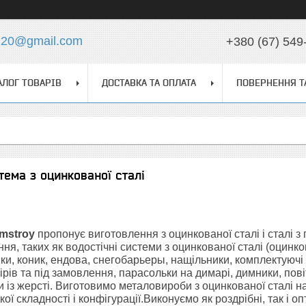
z20@gmail.com
+380 (67) 549
АЛОГ ТОВАРІВ
ДОСТАВКА ТА ОПЛАТА
ПОВЕРНЕННЯ Т
тема з оцинкованої сталі
mstroy
пропонує виготовлення з оцинкованої сталі і сталі 
ня, таких як водостічні системи з оцинкованої сталі (оцинко
ки, коник, ендова, снегобарьеры, нащільники, комплектуючі і
рів та під замовлення, парасольки на димарі, димники, пов
 із жерсті. Виготовимо металовироби з оцинкованої сталі н
ої складності і конфігурації.Виконуємо як роздрібні, так і о