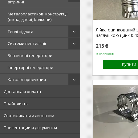
вітринні
Металопластикові конструкції
(вікна, двері, балкони)
Лійка оцинкований 
Теплі підлоги
Заглушкою цинк 0.4
Системи вентиляції
215 ₴
В наявності
Бензинові генератори
Купити
Інверторні генератори
Каталог продукции
Доставка и оплата
Прайс-листы
Сертификаты и лицензии
Презентации и документы