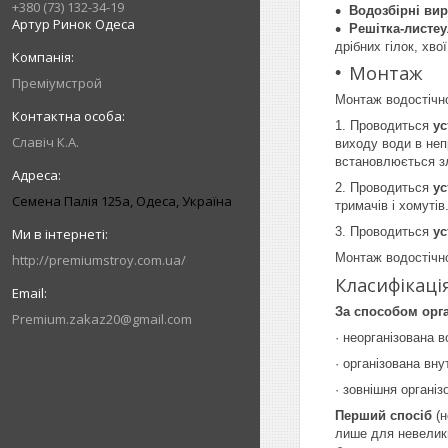
+380 (73) 132-34-19
Водозбірні ви
Артур Ринок Одеса
Решітка-листеу
дрібних гілок, хво
Монтаж
Преміумстрой
Монтаж водостічн
1. Проводиться
ус
Славіч К.А.
виходу води в неп
встановлюється з
2. Проводиться
ус
Семена Палія 125а, Одеса, Україна
тримачів і хомуті
3. Проводиться
ус
Монтаж водостічн
http://premiumstroy.com.ua/
Класифікаці
За способом орга
Premium.zakaz20@gmail.com
· неорганізована 
· організована вн
· зовнішня органі
Перший спосіб
(н
лише для невелик