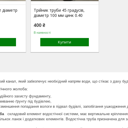
т діаметр
Трійник труби 45 градусів,
діаметр 100 мм цинк 0.40
400 ₴
В наявності
Купити
 канал, який забезпечує необхідний напрям води, що стікає з даху буд
ічного жолоба:
адійного захисту фундаменту,
миванню ґрунту під будівлею,
 зменшення попадання вологи в підвал будівлі, запобігання ушкодження 
ба
складовий елемент водостічної системи, має вертикальне кріплення.
ількох ланок і додаткових елементів. Водостічна труба призначена для з