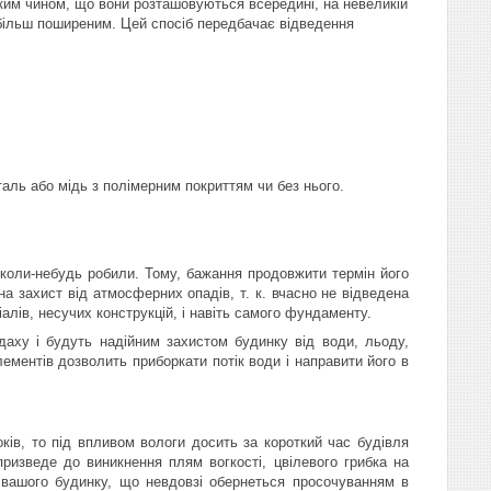
ким чином, що вони розташовуються всередині, на невеликій
йбільш поширеним. Цей спосіб передбачає відведення
аль або мідь з полімерним покриттям чи без нього.
 коли-небудь робили. Тому, бажання продовжити термін його
а захист від атмосферних опадів, т. к. вчасно не відведена
лів, несучих конструкцій, і навіть самого фундаменту.
даху і будуть надійним захистом будинку від води, льоду,
ементів дозволить приборкати потік води і направити його в
ків, то під впливом вологи досить за короткий час будівля
ризведе до виникнення плям вогкості, цвілевого грибка на
у вашого будинку, що невдовзі обернеться просочуванням в