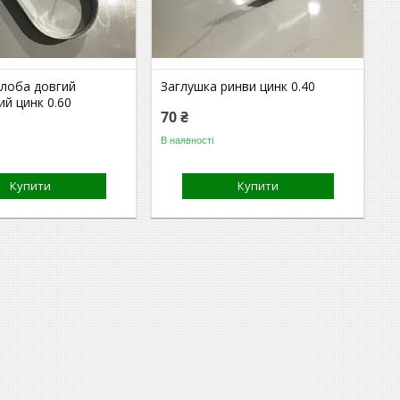
лоба довгий
Заглушка ринви цинк 0.40
й цинк 0.60
70 ₴
В наявності
Купити
Купити