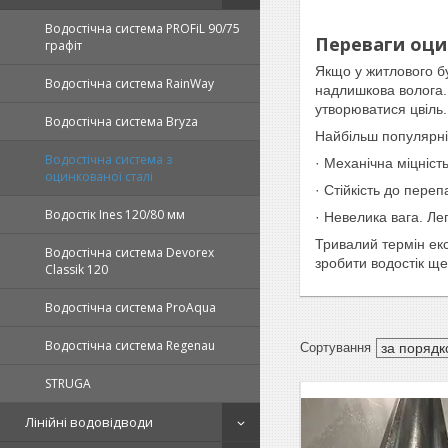
Водостічна система PROFiL 90/75
Переваги оци
графіт
Якщо у житлового бу
Водостічна система RainWay
надлишкова волога. 
утворюватися цвіль.
Водостічна система Bryza
Найбільш популярні 
Водостічна система з
· Механічна міцніст
оцинкованої сталі
· Стійкість до пере
Водостік Ines 120/80 мм
· Невелика вага. Ле
Тривалий термін екс
Водостічна система Devorex
зробити водостік ще
Classik 120
Водостічна система ProAqua
Водостічна система Regenau
STRUGA
Лінійні водовідводи