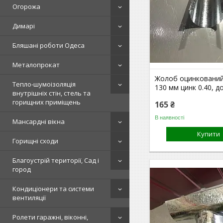
Огорожа
Димарі
Бляшані роботи Одеса
Металопрокат
Жолоб оцинкований
Тепло-шумоізоляція
130 мм цинк 0.40, д
внутрішніх стін, стель та
горищних приміщень
165 ₴
В наявності
Мансардні вікна
Купити
Горищні сходи
Благоустрій території, Сад і
город
Кондиціонери та системи
вентиляції
Ролети гаражні, віконні,