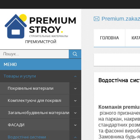
Premium.zaka
ГОЛОВНА
КАТ
ПРЕМІУМСТРОЙ
Товары и услуги
Водостічна сис
Покрівельні матеріали
Комплектуючі для покрівлі
Компанія premiu
Загальнобудівельні матеріали
різного призначен
на паркан, накрив
ФАСАДИ
стандартних розмі
та фасонні вироби
Водостічні системи
Замовника будь-як