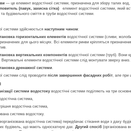
рви
— це елемент водостічної системи, призначена для збору талих вод, 
ловитель (павук, захисна сітка)
елемент водостічної системи, який вст
ї та будівельного сміття в труби водостічної системи.
ої системи здійснюється
наступним чином
:
тановка горизонтальних елементів
водостічної системи (сливи, жолоби
ризначених для цього місцях. Всі елементи ринви кріпляться призначеним
лив.
тановка вертикальних компонентів
водостічної системи (труб). Вони к
в. Вертикальні елементи водостічної системи слід монтувати зверху вниз.
тановка дренажної системи
.
ої системи слід проводити
після завершення фасадних робіт
, але при
я
нізації системи водостоку
водостічні системи поділяють на три основн
водостічна система,
утрішня водостічна система,
зована система водостоку.
еорганізована водостічна система) передбачає стікання води з даху буд
их будівель, що мають односкатную дах.
Другий спосіб
(організована в