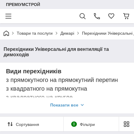
ПРЕМІУМСТРОЙ
Товари та послуги
Димарі
Перехідники Універсальні 
Перехідники Універсальні для вентиляції та
димоходів
Види перехідників
з прямокутного на прямокутний перетин
з квадратного на прямокутна
з квадратного на кругле
з прямокутного на кругле
Показати все
з квадратного на квадратний
Перехідники виготовляються з оцинкованої
Сортування
0
Фільтри
сталі товщиною 0.5 мм , 0.7 мм або з