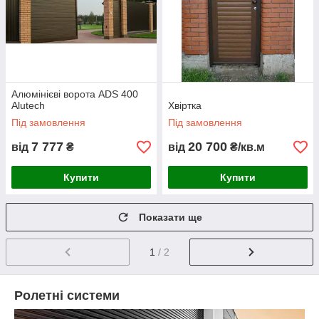
Алюмінієві ворота ADS 400
Alutech
Хвіртка
Під замовлення
Під замовлення
7 777
20 700
від
₴
від
₴/кв.м
Купити
Купити
Показати ще
1
/ 2
Ролетні системи