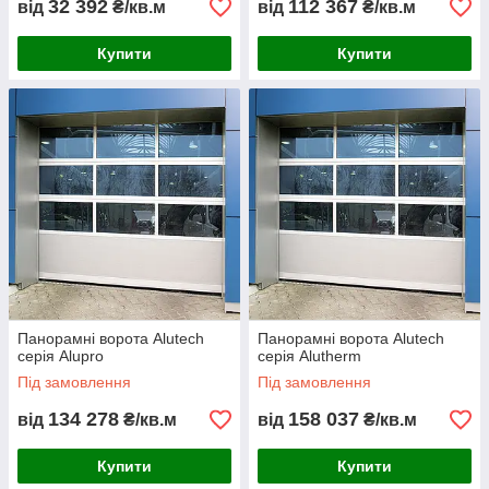
32 392
112 367
від
₴/кв.м
від
₴/кв.м
Купити
Купити
Панорамні ворота Alutech
Панорамні ворота Alutech
серія Alupro
серія Alutherm
Під замовлення
Під замовлення
134 278
158 037
від
₴/кв.м
від
₴/кв.м
Купити
Купити