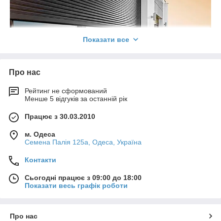
Показати все
Про нас
Ролетні системи – це рольставні для вікон або
Рейтинг не сформований
дверей, в'їзні та гаражні рольворота, ролетні
Менше 5 відгуків за останній рік
решітки. На зміну масивним металевим гратам,
ставням і воротах, вимагають обслуговування,
Працює з 30.03.2010
приходять легкі, прості у використанні і
обслуговуванні, естетичні ролетні системи. Вони
м. Одеса
здатні захистити ваш будинок від вторгнення
Семена Палія 125а, Одеса, Україна
сторонніх очей, складних погодних умов.
Контакти
Конструкція ролет складається з ламелей, які по
напрямних шин згортаються в захисний короб у
Сьогодні працює з 09:00 до 18:00
верхній частині конструкції.
Показати весь графік роботи
В залежності від профілю, конструкції і
призначення бувають:
Про нас
рольставні ролети з профілю шириною 39-45