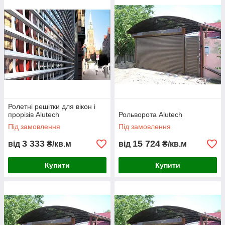
Ролетні решітки для вікон і
прорізів Alutech
Рольворота Alutech
Під замовлення
Під замовлення
3 333
15 724
від
₴/кв.м
від
₴/кв.м
Купити
Купити