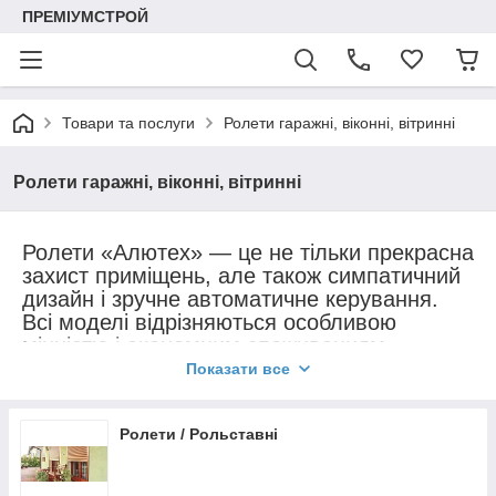
ПРЕМІУМСТРОЙ
Товари та послуги
Ролети гаражні, віконні, вітринні
Ролети гаражні, віконні, вітринні
Ролети «Алютех» — це не тільки прекрасна
захист приміщень, але також симпатичний
дизайн і зручне автоматичне керування.
Всі моделі відрізняються особливою
міцністю і економним споживанням
енергоресурсів. Серед представленого
Показати все
асортименту кожен зможе знайти
відповідну за запитами модель.
Ролети / Рольставні
Prestige — підвищена комфортність
Ці ролети надійно захищають від зломів і