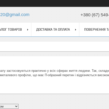
z20@gmail.com
+380 (67) 549
АЛОГ ТОВАРІВ
ДОСТАВКА ТА ОПЛАТА
ПОВЕРНЕННЯ Т
кату застосовуються практично у всіх сферах життя людини. Так, складн
металевого профілю, що має П-образний перетин і відрізняється високою