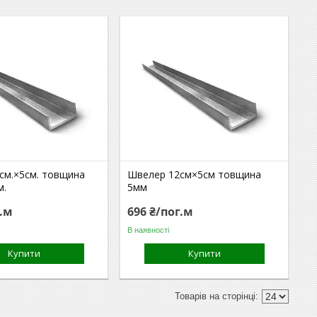
см.×5см. товщина
Швелер 12см×5см товщина
м.
5мм
г.м
696 ₴/пог.м
В наявності
Купити
Купити