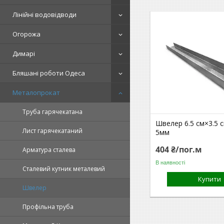
Лінійні водовідводи
Огорожа
Димарі
Бляшані роботи Одеса
Металопрокат
Труба гарячекатана
Швелер 6.5 см×3.5 
Лист гарячекатаний
5мм
404 ₴/пог.м
Арматура сталева
В наявності
Сталевий кутник металевий
Купити
Швелер
Профільна труба