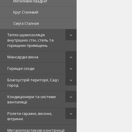
Металевий Квадрат
Круг Сталевий
Смуга Сталная
Тепло-шумоізоляція
внутрішніх стін, стель та
горищних приміщень
Мансардні вікна
Горищні сходи
Благоустрій території, Сад і
город
Кондиціонери та системи
вентиляції
Ролети гаражні, віконні,
вітринні
Металопластикові конструкції