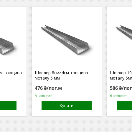
см товщина
Швелер 8см×4см товщина
Швелер 10
металу 5 мм
металу 5м
476 ₴/пог.м
586 ₴/по
В наявності
В наявності
Купити