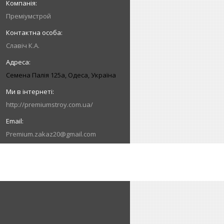
Преміумстрой
Славіч К.А.
Семена Палія 125а, Одеса, Україна
http://premiumstroy.com.ua/
Premium.zakaz20@gmail.com