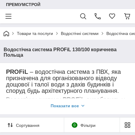
ПРЕМІУМСТРОЙ
Товари та послуги
Водостічні системи
Водостічна си
Водостічна система PROFiL 130/100 коричнева
Польща
PROFiL
– водостічна система з ПВХ, яка
призначена для організованого відводу
дощової і талої води з дахів будинків і
споруд будь архітектурного планування.
Водостічну систему
PROFiL
виробляють у
Польщі вже понад 35-ти років. В Україні ця
Показати все
система експлуатується вже 18 років,
будучи найпопулярнішим водостоком.
Сортування
0
Фільтри
PROFiL
надає гарантію на водостічні
системи - 10 років. Вона поширюється на