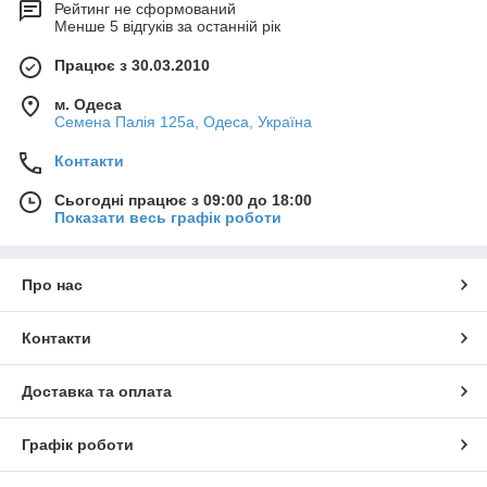
забезпечується високоякісним EPDM
Рейтинг не сформований
каучук ущільнювачем, який компенсує
Менше 5 відгуків за останній рік
лінійне розширення при температурних
Працює з 30.03.2010
коливаннях
з'єднувач жолоба з вкладкою, який
м. Одеса
Семена Палія 125а, Одеса, Україна
служить додатковим ребром
жорсткості – тим самим надає системі
Контакти
більшу міцність, повністю виключаючи
можливі протікання
Сьогодні працює з 09:00 до 18:00
Показати весь графік роботи
спеціальна форма жолоба
перешкоджає переливанню води під
час інтенсивних опадів і гарантує
Про нас
високу ефективність відведення води
висока ефективність відводу води -
Контакти
одна водостічна труба діаметром 100
мм відводить воду з даху площею 220
Доставка та оплата
м
2
система стійка до атмосферних
Графік роботи
опадів, що містить кислоти, солі,
активні хімічні елементи