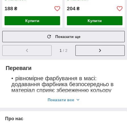
188
204
₴
₴
Купити
Купити
Показати ще
1
/ 2
Переваги
рівномірне фарбування в масі:
додавання фарбника безпосередньо в
матеріал сприяє збереженню кольору
системи протягом усього терміну
Показати все
експлуатації, а спеціальні компоненти
забезпечують захист водостоку від
ультрафіолетового випромінювання
Про нас
герметичність системи