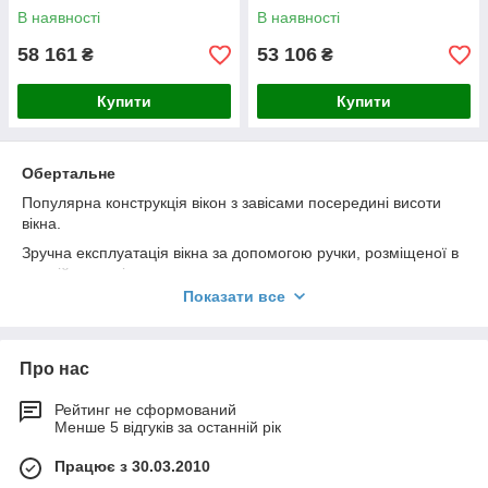
В наявності
В наявності
58 161
53 106
₴
₴
Купити
Купити
Обертальне
Популярна конструкція вікон з завісами посередині висоти
вікна.
Зручна експлуатація вікна за допомогою ручки, розміщеної в
нижній частині рами.
Показати все
Ручка має два положення для мікропровітрювання.
Легкий спосіб миття зовнішнього скла чи користування
маркізою завдяки фіксатору, який блокує обернену раму у
Про нас
позиції 180°.
Широкий асортимент аксесуарів.
Рейтинг не сформований
Менше 5 відгуків за останній рік
Можливість встановлення електроуправління.
Діапазон монтажу 15-90°
Працює з 30.03.2010