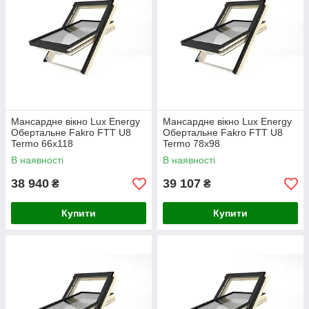
будівництва,
що підтверджує сертифікат
Passive House.
Застосування комплексного рішення гарантує забезпечення
енергозберігаючих функцій вікна
і дозволяє
запобігти
втратам тепла та зменшити витрати на обігрівання
будинку
.
Мансардне вікно Lux Energy
Мансардне вікно Lux Energy
Обертальне Fakro FTT U8
Обертальне Fakro FTT U8
Termo 66x118
Termo 78х98
В наявності
В наявності
38 940
39 107
₴
₴
Купити
Купити