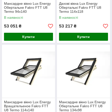
Мансардне вікно Lux Energy
Дахові вікна Lux Energy
Обертальне Fakro FTT U8
Обертальні Fakro FTT U8
Termo 94х140
Termo 114х118
В наявності
В наявності
53 051
53 217
₴
₴
Купити
Купити
Мансардне вікно Lux Energy
Мансардне вікно Lux Energy
Вращательеное Fakro FTT
Обертальне Fakro FTT U8
U8 Termo 114х140
Termo 134х98