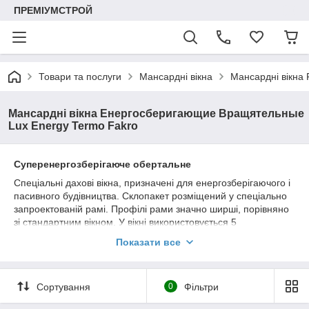
ПРЕМІУМСТРОЙ
Товари та послуги
Мансардні вікна
Мансардні вікна 
Мансардні вікна Енергосберигающие Вращятельные
Lux Energy Termo Fakro
Суперенергозберігаюче обертальне
Спеціальні дахові вікна, призначені для енергозберігаючого і
пасивного будівництва. Склопакет розміщений у спеціально
запроектованій рамі. Профілі рами значно ширші, порівняно
зі стандартним вікном. У вікні використовується 5
ущільнювачів. Така конструкція мінімізує явище містків
Показати все
холоду і гарантує кращу термоізоляцію вікон.
Вікна відчиняються обертальним способом, завіси розміщені
вище половини висоти вікна, завдяки чому навіть висока
Сортування
0
Фільтри
людина може комфортно стояти біля відчиненого вікна.