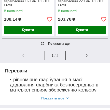
теракотовий 160 мм 130/100
теракотовий 220 мм 130/100
Profil
Profil
В наявності
В наявності
188,14
203,78
₴
₴
Купити
Купити
Показати ще
1
/ 2
Переваги
рівномірне фарбування в масі:
додавання фарбника безпосередньо в
матеріал сприяє збереженню кольору
системи протягом усього терміну
Показати все
експлуатації, а спеціальні компоненти
забезпечують захист водостоку від