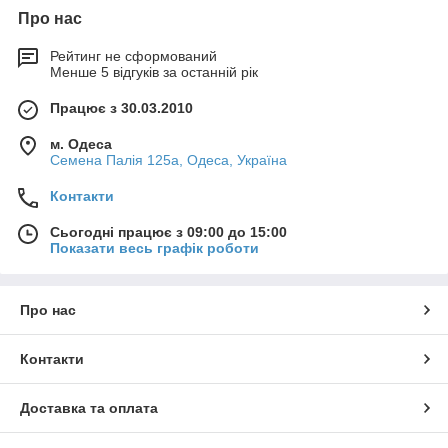
ультрафіолетового випромінювання
Про нас
герметичність системи
забезпечується високоякісним EPDM
Рейтинг не сформований
каучук ущільнювачем, який компенсує
Менше 5 відгуків за останній рік
лінійне розширення при температурних
Працює з 30.03.2010
коливаннях
з'єднувач жолоба з вкладкою, який
м. Одеса
Семена Палія 125а, Одеса, Україна
служить додатковим ребром
жорсткості – тим самим надає системі
Контакти
більшу міцність, повністю виключаючи
можливі протікання
Сьогодні працює з 09:00 до 15:00
Показати весь графік роботи
спеціальна форма жолоба
перешкоджає переливанню води під
час інтенсивних опадів і гарантує
Про нас
високу ефективність відведення води
висока ефективність відводу води -
Контакти
одна водостічна труба діаметром 100
мм відводить воду з даху площею 220
Доставка та оплата
м
2
система стійка до атмосферних