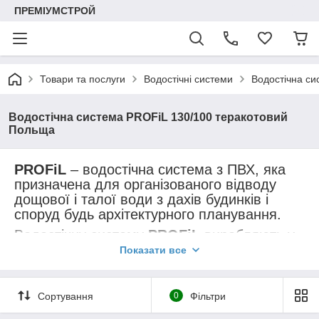
ПРЕМІУМСТРОЙ
Товари та послуги
Водостічні системи
Водостічна си
Водостічна система PROFiL 130/100 теракотовий
Польща
PROFiL
– водостічна система з ПВХ, яка
призначена для організованого відводу
дощової і талої води з дахів будинків і
споруд будь архітектурного планування.
Водостічну систему
PROFiL
виробляють у
Польщі вже понад 35-ти років. В Україні ця
Показати все
система експлуатується вже 18 років,
будучи найпопулярнішим водостоком.
Сортування
0
Фільтри
PROFiL
надає гарантію на водостічні
системи - 10 років. Вона поширюється на