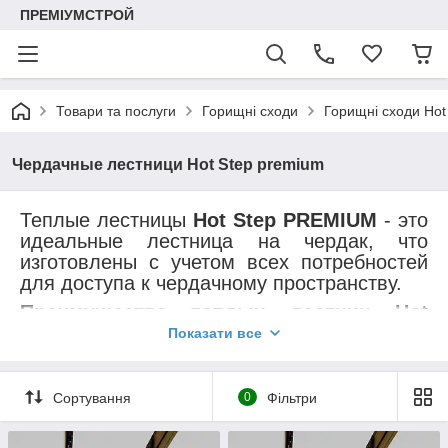
ПРЕМІУМСТРОЙ
Товари та послуги
Горищні сходи
Горищні сходи Hot
Чердачные лестници Hot Step premium
Теплые лестницы
Hot Step PREMIUM
- это
идеальные лестница на чердак, что
изготовлены с учетом всех потребностей
для доступа к чердачному пространству.
Преимущества теплых лестниц Hot
Step:
Показати все
Ценовая политика - доступность! В 2 раза
теплее лестницы по цене обычных!
Сортування
0
Фільтри
Теплоизоляционные характеристики -
белая утепленная крышка толщиной 46