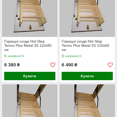
Высокие показатели нагрузки - до 160 кг
Используются только металлические
язычковые механизмы
Ступеньки крепятся к боковинкам
благодаря надежному соединению -
"ласточкин хвост"
Горищні сходи Hot Step
Горищні сходи Hot Step
Усі щаблі мають спеціальні насічки, що
Termo Plus Metal 3S 110х80
Termo Plus Metal 3S 120х60
перешкоджають ковзанню
см
см
Гарантія 5 років
В наявності
В наявності
6 380
6 490
₴
₴
Купити
Купити