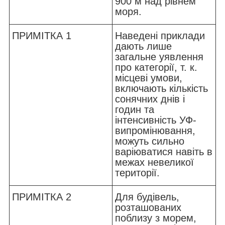
900 м над рівнем
моря.
ПРИМІТКА 1
Наведені приклади
дають лише
загальне уявлення
про категорії, т. к.
місцеві умови,
включають кількість
сонячних днів і
годин та
інтенсивність УФ-
випромінювання,
можуть сильно
варіюватися навіть в
межах невеликої
території.
ПРИМІТКА 2
Для будівель,
розташованих
поблизу з морем,