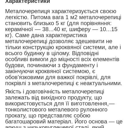
Характеристики
Металочерепиця характеризується своєю
легкістю. Питома вага 1 м2 металочерепиці
становить близько 5 кг (для порівняння:
керамічної — 38...40 кг, шиферу — 10...15
кг). Саме дана характеристика
металочерепиці дозволяє здешевити не
тільки конструкцію кроквяної системи, але і
всього будинку в цілому. Відповідні
особливі вимоги до міцності всіх елементів
будови, починаючи з фундаменту і
закінчуючи кроквяної системою, є
обов'язковими для важкої покрівлі, для
покрівлі з металочерепиці є неактуальними.
Якість і довговічність металочерепиці
залежать від вихідного продукту, що
використовується для її виготовлення,—
тонколистового металевого рулонного
прокату, що представляє собою
багатошаровий матеріал. Його основа — це
аркуш з низьковуглецевої сталі, який