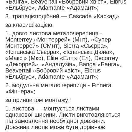
«Банга», Beavertail «Бобровий хвіст», Elbrus
«Ельбрус», Adamante «Адамант»;
3. трапецієподібний — Cascade «Каскад».
за класифікацією:
1. довго листова металочерепиця -
Monterrey «Монтеррей» (Мнт), «Супер
Монтеррей» (СМнт), Sierra «Сьєрра»,
«Іспанська Сьєрра», «Іспанська Дюна»,
«Максі» (Мкс), Elite «Еліт» (Ел), Decorrey
«Декоррей», «Андалузія», Banga «Банга»,
Beavertail «Бобровий хвіст», Elbrus
«Ельбрус», Adamante «Адамант»;
2. модульна металочерепиця - Finnera
«Фіннера»;
за принципом монтажу:
1. листова — монтується листами
однакової ширини. Листи виготовляються
під замовлення необхідної довжини.
Довжина листів може бути дорівнює