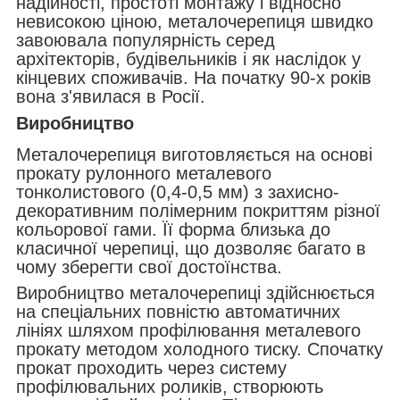
надійності, простоті монтажу і відносно
невисокою ціною, металочерепиця швидко
завоювала популярність серед
архітекторів, будівельників і як наслідок у
кінцевих споживачів. На початку 90-х років
вона з'явилася в Росії.
Виробництво
Металочерепиця виготовляється на основі
прокату рулонного металевого
тонколистового (0,4-0,5 мм) з захисно-
декоративним полімерним покриттям різної
кольорової гами. Її форма близька до
класичної черепиці, що дозволяє багато в
чому зберегти свої достоїнства.
Виробництво металочерепиці здійснюється
на спеціальних повністю автоматичних
лініях шляхом профілювання металевого
прокату методом холодного тиску. Спочатку
прокат проходить через систему
профілювальних роликів, створюють