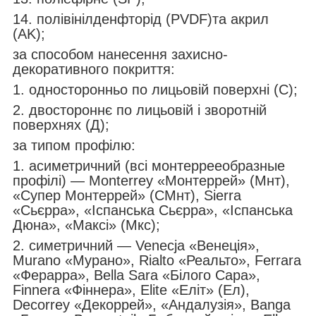
14. полівінілденфторід (PVDF)та акрил
(AK);
за способом нанесення захисно-
декоративного покриття:
1. односторонньо по лицьовій поверхні (С);
2. двостороннє по лицьовій і зворотній
поверхнях (Д);
за типом профілю:
1. асиметричний (всі монтеррееобразные
профілі) — Monterrey «Монтеррей» (Мнт),
«Супер Монтеррей» (СМнт), Sierra
«Сьєрра», «Іспанська Сьєрра», «Іспанська
Дюна», «Максі» (Мкс);
2. симетричний — Venecja «Венеція»,
Murano «Мурано», Rialto «Реальто», Ferrara
«Ферарра», Bella Sara «Білого Сара»,
Finnera «Фіннера», Elite «Еліт» (Ел),
Decorrey «Декоррей», «Андалузія», Banga