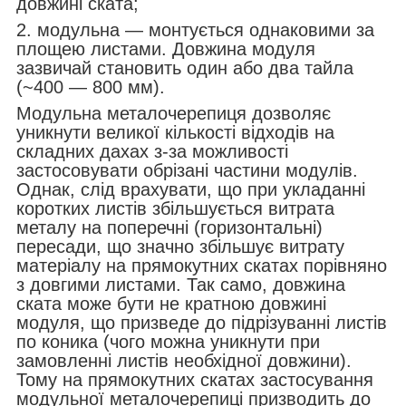
довжині ската;
2. модульна — монтується однаковими за
площею листами. Довжина модуля
зазвичай становить один або два тайла
(~400 — 800 мм).
Модульна металочерепиця дозволяє
уникнути великої кількості відходів на
складних дахах з-за можливості
застосовувати обрізані частини модулів.
Однак, слід врахувати, що при укладанні
коротких листів збільшується витрата
металу на поперечні (горизонтальні)
пересади, що значно збільшує витрату
матеріалу на прямокутних скатах порівняно
з довгими листами. Так само, довжина
ската може бути не кратною довжині
модуля, що призведе до підрізуванні листів
по коника (чого можна уникнути при
замовленні листів необхідної довжини).
Тому на прямокутних скатах застосування
модульної металочерепиці призводить до