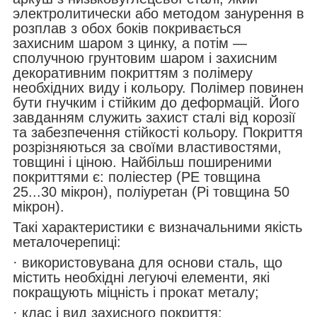
электролитически або методом занурення в
розплав з обох боків покривається
захисним шаром з цинку, а потім —
сполучною грунтовим шаром і захисним
декоративним покриттям з полімеру
необхідних виду і кольору. Полімер повинен
бути гнучким і стійким до деформацій. Його
завданням служить захист сталі від корозії
та забезпечення стійкості кольору. Покриття
розрізняються за своїми властивостями,
товщині і ціною. Найбільш поширеними
покриттями є: поліестер (РЕ товщина
25...30 мікрон), поліуретан (Рі товщина 50
мікрон).
Такі характеристики є визначальними якість
металочерепиці:
· використовувана для основи сталь, що
містить необхідні легуючі елементи, які
покращують міцність і прокат металу;
· клас і вид захисного покриття;