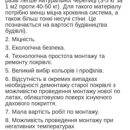
разів легше натуральної черепиці (3-5 кг за
1 м
2
проти 40-50 кг). Для такого матеріалу
потрібно менш міцна кроквяна система, а
також більш тонкі несучі стіни. Це
позначається на вартості будівництва
будівлі).
2. Міцність.
3. Екологічна безпека.
4. Технологічна простота монтажу та
ремонту покрівлі.
5. Великий вибір кольорів і профілів.
6. Відсутність в окремих випадках
необхідності демонтажу старої покрівлі з
можливістю проведення монтажу нової по
латах, облаштовуємо поверх існуючого
дахового покриття.
7. Мала вартість робіт по монтажу.
8. Можливість проведення монтажу при
негативних температурах