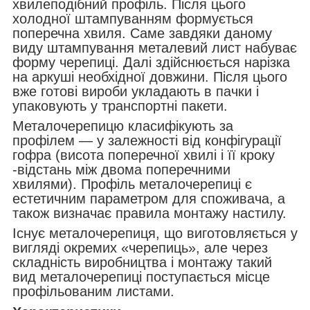
хвилеподібний профіль. Після цього
холодної штампуванням формується
поперечна хвиля. Саме завдяки даному
виду штампування металевий лист набуває
форму черепиці. Далі здійснюється нарізка
на аркуші необхідної довжини. Після цього
вже готові вироби укладають в пачки і
упаковують у транспортні пакети.
Металочерепицю класифікують за
профілем — у залежності від конфігурації
гофра (висота поперечної хвилі і її кроку
-відстань між двома поперечними
хвилями). Профіль металочерепиці є
естетичним параметром для споживача, а
також визначає правила монтажу настилу.
Існує металочерепиця, що виготовляється у
вигляді окремих «черепиць», але через
складність виробництва і монтажу такий
вид металочерепиці поступається місце
профільованим листами.