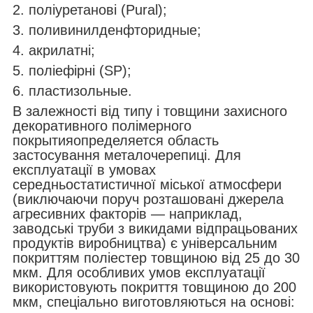
2. поліуретанові (Pural);
3. поливинилденфторидные;
4. акрилатні;
5. поліефірні (SP);
6. пластизольные.
В залежності від типу і товщини захисного
декоративного полімерного
покрытияопределяется область
застосування металочерепиці. Для
експлуатації в умовах
середньостатистичної міської атмосфери
(виключаючи поруч розташовані джерела
агресивних факторів — наприклад,
заводські труби з викидами відпрацьованих
продуктів виробництва) є універсальним
покриттям поліестер товщиною від 25 до 30
мкм. Для особливих умов експлуатації
використовують покриття товщиною до 200
мкм, спеціально виготовляються на основі: