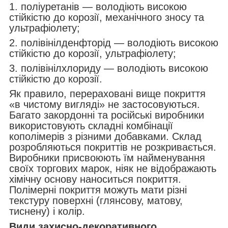
1. поліуретанів — володіють високою
стійкістю до корозії, механічного зносу та
ультрафіолету;
2. полівінілденфторід — володіють високою
стійкістю до корозії, ультрафіолету;
3. полівінілхлориду — володіють високою
стійкістю до корозії.
Як правило, перераховані вище покриття
«в чистому вигляді» не застосовуються.
Багато закордонні та російські виробники
використовують складні комбінації
кополімерів з різними добавками. Склад
розробляються покриттів не розкривається.
Виробники присвоюють їм найменування
своїх торгових марок, ніяк не відображають
хімічну основу наноситься покриття.
Полімерні покриття можуть мати різні
текстуру поверхні (глянсову, матову,
тиснену) і колір.
Види захисно-декоративного