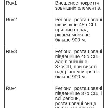
R
uv1
Внешенее покриття
зовнішніх елементів.
R
uv2
Регіони, розташовані
північніше 45
o
СШ,
при висоті над
рівнем моря не
більше 900 м.
R
uv3
Регіони, розташовані
південніше 45
o
СШ,
але північніше
37
o
СШ, при висоті
над рівнем моря не
більше 900 м.
R
uv4
Регіони, розташовані
південніше 37
o
СШ, і
всі регіони,
розташовані вище