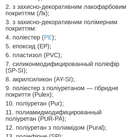
2. з захисно-декоративним лакофарбовим
покриттям (Лк);
3. з захисно-декоративним полімерним
покриттям:
4. поліестер (
PE
);
5. епоксид (EP);
6. пластизол (PVC);
7. силиконмодифицированный поліефір
(SP-SI);
8. акрилсиликон (AY-SI);
9. поліестер з поліуретаном — гібридне
покриття (Pulex);
10. поліуретан (Pur);
11. полиамидмодифицированный
поліуретан (PUR-PA);
12. поліуретан з поліамідом (Pural);
13. поліефірне (SP);