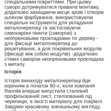
спеціальними покриттями. При цьому
суворо дотримуватися правила монтажу,
додатково захищаючи місця зрізів і отворів
шляхом фарбування, використовуючи
спеціальні інструменти для укладання
металочерепиці та застосовуючи
самонарізні гвинти (саморізи) з
неопреновыми прокладками по дереву -
для фіксації металочерепиці до
решетування, а для покрівельних модулів
(фіксації між собою модулів) -додатково
стяжні саморізи неопреновыми прокладках
з металу.
Історія
Історія винаходу металочерепиці йде
корінням в початок 80-х, коли компанія
Rannila вперше випустила сталевий
профільований лист, стилізований під
черепицю, в якості матеріалу для покрівлі.
Завдяки красивому зовнішньому вигляду,