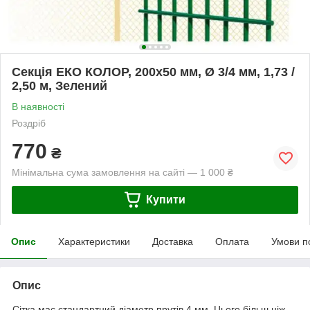
Секція ЕКО КОЛОР, 200х50 мм, Ø 3/4 мм, 1,73 /
2,50 м, Зелений
В наявності
Роздріб
770
₴
Мінімальна сума замовлення на сайті — 1 000 ₴
Купити
Опис
Характеристики
Доставка
Оплата
Умови п
Опис
Сітка має стандартний діаметр прутів 4 мм. Цього більш ніж