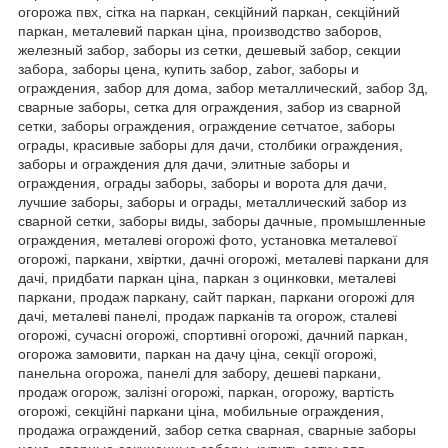
огорожа пвх, сітка на паркан, секційний паркан, секційний
паркан, металевий паркан ціна, производство заборов,
железный забор, заборы из сетки, дешевый забор, секции
забора, заборы цена, купить забор, zabor, заборы и
ограждения, забор для дома, забор металлический, забор 3д,
сварные заборы, сетка для ограждения, забор из сварной
сетки, заборы ограждения, ограждение сетчатое, заборы
ограды, красивые заборы для дачи, столбики ограждения,
заборы и ограждения для дачи, элитные заборы и
ограждения, ограды заборы, заборы и ворота для дачи,
лучшие заборы, заборы и ограды, металлический забор из
сварной сетки, заборы виды, заборы дачные, промышленные
ограждения, металеві огорожі фото, установка металевої
огорожі, паркани, хвіртки, дачні огорожі, металеві паркани для
дачі, придбати паркан ціна, паркан з оцинковки, металеві
паркани, продаж паркану, сайт паркан, паркани огорожі для
дачі, металеві панелі, продаж парканів та огорож, сталеві
огорожі, сучасні огорожі, спортивні огорожі, дачний паркан,
огорожа замовити, паркан на дачу ціна, секції огорожі,
панельна огорожа, панелі для забору, дешеві паркани,
продаж огорож, залізні огорожі, паркан, огорожу, вартість
огорожі, секційні паркани ціна, мобильные ограждения,
продажа ограждений, забор сетка сварная, сварные заборы