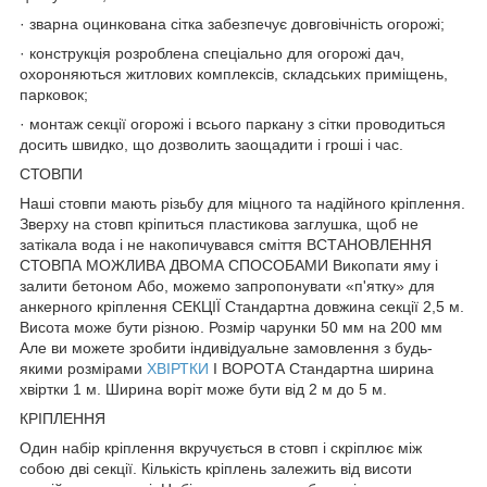
· зварна оцинкована сітка забезпечує довговічність огорожі;
· конструкція розроблена спеціально для огорожі дач,
охороняються житлових комплексів, складських приміщень,
парковок;
· монтаж секції огорожі і всього паркану з сітки проводиться
досить швидко, що дозволить заощадити і гроші і час.
СТОВПИ
Наші стовпи мають різьбу для міцного та надійного кріплення.
Зверху на стовп кріпиться пластикова заглушка, щоб не
затікала вода і не накопичувався сміття ВСТАНОВЛЕННЯ
СТОВПА МОЖЛИВА ДВОМА СПОСОБАМИ Викопати яму і
залити бетоном Або, можемо запропонувати «п'ятку» для
анкерного кріплення СЕКЦІЇ Стандартна довжина секції 2,5 м.
Висота може бути різною. Розмір чарунки 50 мм на 200 мм
Але ви можете зробити індивідуальне замовлення з будь-
якими розмірами
ХВІРТКИ
І ВОРОТА Стандартна ширина
хвіртки 1 м. Ширина воріт може бути від 2 м до 5 м.
КРІПЛЕННЯ
Один набір кріплення вкручується в стовп і скріплює між
собою дві секції. Кількість кріплень залежить від висоти