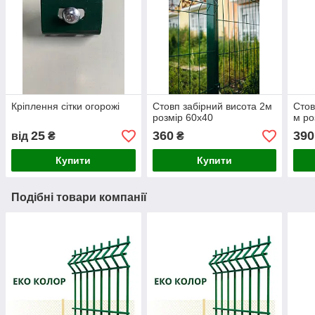
Кріплення сітки огорожі
Стовп забірний висота 2м
Стов
розмір 60х40
м ро
25
360
390
від
₴
₴
Купити
Купити
Подібні товари компанії