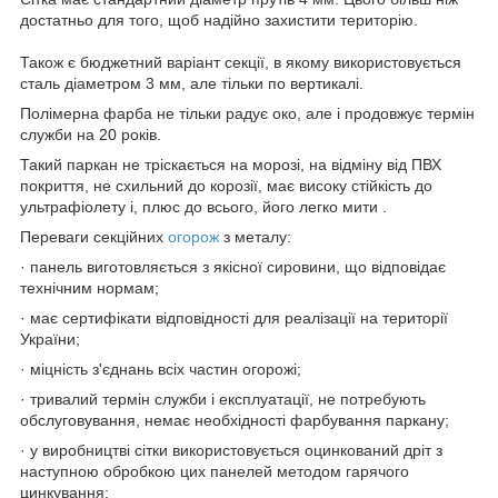
достатньо для того, щоб надійно захистити територію.
Також є бюджетний варіант секції, в якому використовується
сталь діаметром 3 мм, але тільки по вертикалі.
Полімерна фарба не тільки радує око, але і продовжує термін
служби на 20 років.
Такий паркан не тріскається на морозі, на відміну від ПВХ
покриття, не схильний до корозії, має високу стійкість до
ультрафіолету і, плюс до всього, його легко мити .
Переваги секційних
огорож
з металу:
· панель виготовляється з якісної сировини, що відповідає
технічним нормам;
· має сертифікати відповідності для реалізації на території
України;
· міцність з'єднань всіх частин огорожі;
· тривалий термін служби і експлуатації, не потребують
обслуговування, немає необхідності фарбування паркану;
· у виробництві сітки використовується оцинкований дріт з
наступною обробкою цих панелей методом гарячого
цинкування;