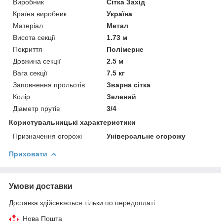
Виробник
Сітка Захід
Країна виробник
Україна
Матеріал
Метал
Висота секції
1.73 м
Покриття
Полімерне
Довжина секції
2.5 м
Вага секції
7.5 кг
Заповнення прольотів
Зварна сітка
Колір
Зелений
Діаметр прутів
3/4
Користувальницькі характеристики
Призначення огорожі
Універсальне огорожу
Приховати
Умови доставки
Доставка здійснюється тільки по передоплаті.
Нова Пошта