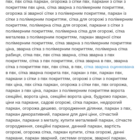
пвх, пвх сітка паркан, огорожа з сітки пвх, паркани з сітки з
покриттям пвх ціна, сітка зварна з полімерним покриттям,
огорожа зі зварної сітки з полімерним покриттям, паркан із
сітки з полімерним покриттям, сітка для огорожі з полімерним
покриттям, полімерна сітка для огорожі, паркани з сітки з
полімерним покриттям, полімерна сітка для огорожі, сітка
металева з полімерним покриттям, паркан зварної сітки
полімерним покриттям, сітка зварна з полімерним покриттям
ціна, зварна сітка з полімерним покриттям, полімерна сітка
рабиця, сітка пвх, пвх сітка зварна, сітка зварна з пвх
покриттям, сітка з пвх покриттям, сітка зварна в пвх, зварна
сітка з покриттям пвх, пвх сітка, в пвх,
сітка зварна оцинкована
в пвх, сітка зварна покрита пвх, паркан з пвх, паркан пвх,
паркани з сітки з пвх покриттям, огорожі з сітки з покриттям
пвх ціна, пвх сітка паркан, огорожа з сітки пвх, пвх огорожа,
паркан з пвх ціна, паркан з полімерним покриттям ворота
секційні, ворота ціна, секційні ворота ціна, будуємо паркан,
ціни на паркани, садові огорожі, сітка паркан, недорогий
паркан, огорожа дешево, огородження ділянки, паркан з пвх,
паркан декоративний, паркани для дачі ціни, сітчастий
паркан, паркани з металу, купити металевий паркан, сітчасте
огородження, секційні паркани, дачний паркан, вартість
огорожі, огорожа сітка, паркан купити, сітка огорожі, дачні
паркани, паркан зварний, системи огорож, зварної паркан,