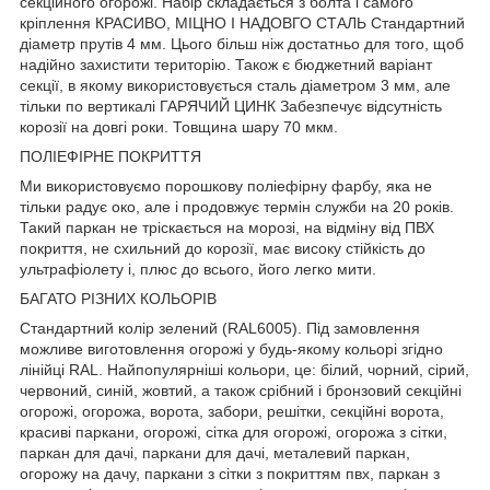
секційного огорожі. Набір складається з болта і самого
кріплення КРАСИВО, МІЦНО І НАДОВГО СТАЛЬ Стандартний
діаметр прутів 4 мм. Цього більш ніж достатньо для того, щоб
надійно захистити територію. Також є бюджетний варіант
секції, в якому використовується сталь діаметром 3 мм, але
тільки по вертикалі ГАРЯЧИЙ ЦИНК Забезпечує відсутність
корозії на довгі роки. Товщина шару 70 мкм.
ПОЛІЕФІРНЕ ПОКРИТТЯ
Ми використовуємо порошкову поліефірну фарбу, яка не
тільки радує око, але і продовжує термін служби на 20 років.
Такий паркан не тріскається на морозі, на відміну від ПВХ
покриття, не схильний до корозії, має високу стійкість до
ультрафіолету і, плюс до всього, його легко мити.
БАГАТО РІЗНИХ КОЛЬОРІВ
Стандартний колір зелений (RAL6005). Під замовлення
можливе виготовлення огорожі у будь-якому кольорі згідно
лінійці RAL. Найпопулярніші кольори, це: білий, чорний, сірий,
червоний, синій, жовтий, а також срібний і бронзовий секційні
огорожі, огорожа, ворота, забори, решітки, секційні ворота,
красиві паркани, огорожі, сітка для огорожі, огорожа з сітки,
паркан для дачі, паркани для дачі, металевий паркан,
огорожу на дачу, паркани з сітки з покриттям пвх, паркан з