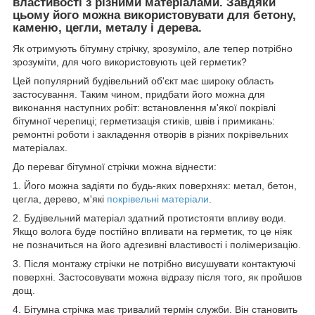
властивості з різними матеріалами. Завдяки
цьому його можна використовувати для бетону,
каменю, цегли, металу і дерева.
Як отримують бітумну стрічку, зрозуміло, але тепер потрібно
зрозуміти, для чого використовують цей герметик?
Цей популярний будівельний об'єкт має широку область
застосування. Таким чином, придбати його можна для
виконання наступних робіт: встановлення м'якої покрівлі
бітумної черепиці; герметизація стиків, швів і примикань:
ремонтні роботи і закладення отворів в різних покрівельних
матеріалах.
До переваг бітумної стрічки можна віднести:
1. Його можна задіяти по будь-яких поверхнях: метал, бетон,
цегла, дерево, м'які
покрівельні матеріали
.
2. Будівельний матеріал здатний протистояти впливу води.
Якщо волога буде постійно впливати на герметик, то це ніяк
не позначиться на його адгезивні властивості і полімеризацію.
3. Після монтажу стрічки не потрібно висушувати контактуючі
поверхні. Застосовувати можна відразу після того, як пройшов
дощ.
4. Бітумна стрічка має тривалий термін служби. Він становить