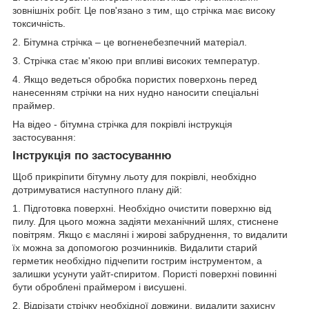
зовнішніх робіт. Це пов'язано з тим, що стрічка має високу
токсичність.
2. Бітумна стрічка – це вогненебезпечний матеріал.
3. Стрічка стає м'якою при впливі високих температур.
4. Якщо ведеться обробка пористих поверхонь перед
нанесенням стрічки на них нудно наносити спеціальні
праймер.
На відео - бітумна стрічка для покрівлі інструкція
застосування:
Інструкція по застосуванню
Щоб прикріпити бітумну льоту для покрівлі, необхідно
дотримуватися наступного плану дій:
1. Підготовка поверхні. Необхідно очистити поверхню від
пилу. Для цього можна задіяти механічний шлях, стиснене
повітрям. Якщо є масляні і жирові забруднення, то видалити
їх можна за допомогою розчинників. Видалити старий
герметик необхідно підчепити гострим інструментом, а
залишки усунути уайт-спиритом. Пористі поверхні повинні
бути оброблені праймером і висушені.
2. Відрізати стрічку необхідної довжини, видалити захисну