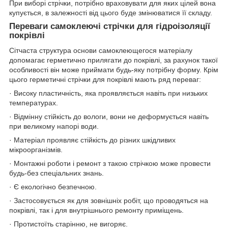
При виборі стрічки, потрібно враховувати для яких цілей вона
купується, в залежності від цього буде змінюватися її складу.
Переваги самоклеючі стрічки для гідроізоляції
покрівлі
Сітчаста структура основи самоклеющегося матеріалу
допомагає герметично прилягати до покрівлі, за рахунок такої
особливості він може приймати будь-яку потрібну форму. Крім
цього герметичні стрічки для покрівлі мають ряд переваг:
· Високу пластичність, яка проявляється навіть при низьких
температурах.
· Відмінну стійкість до вологи, вони не деформується навіть
при великому напорі води.
· Матеріал проявляє стійкість до різних шкідливих
мікроорганізмів.
· Монтажні роботи і ремонт з такою стрічкою може провести
будь-без спеціальних знань.
· Є екологічно безпечною.
· Застосовується як для зовнішніх робіт, що проводяться на
покрівлі, так і для внутрішнього ремонту приміщень.
· Протистоїть старінню, не вигоряє.