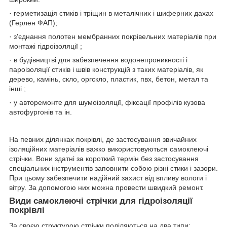
· герметизація стиків і тріщин в металічних і шиферних дахах
(Герлен ФАП);
· з'єднання полотен мембранних покрівельних матеріалів при
монтажі гідроізоляції ;
· в будівництві для забезпечення водонепроникності і
пароізоляції стиків і швів конструкцій з таких матеріалів, як
дерево, камінь, скло, оргскло, пластик, пвх, бетон, метал та
інші ;
· у авторемонте для шумоізоляції, фіксації профілів кузова
автофургонів та ін.
На певних ділянках покрівлі, де застосування звичайних
ізоляційних матеріалів важко використовуються самоклеючі
стрічки. Вони здатні за короткий термін без застосування
спеціальних інструментів заповнити собою різні стики і зазори.
При цьому забезпечити надійний захист від впливу вологи і
вітру. За допомогою них можна провести швидкий ремонт.
Види самоклеючі стрічки для гідроізоляції
покрівлі
За своєю структурою стрічки поділяються на два типи: