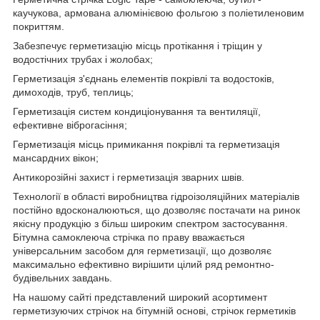
каучукова, армована алюмінієвою фольгою з поліетиленовим
покриттям.
Забезпечує герметизацію місць протікання і тріщин у
водостічних трубах і жолобах;
Герметизація з'єднань елементів покрівлі та водостоків,
димоходів, труб, теплиць;
Герметизація систем кондиціонування та вентиляції,
ефективне віброгасіння;
Герметизація місць примикання покрівлі та герметизація
мансардних вікон;
Антикорозійні захист і герметизація зварних швів.
Технології в області виробництва гідроізоляційних матеріалів
постійно вдосконалюються, що дозволяє постачати на ринок
якісну продукцію з більш широким спектром застосування.
Бітумна самоклеюча стрічка по праву вважається
універсальним засобом для герметизації, що дозволяє
максимально ефективно вирішити цілий ряд ремонтно-
будівельних завдань.
На нашому сайті представлений широкий асортимент
герметизуючих стрічок на бітумній основі, стрічок герметиків