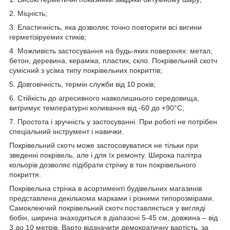
2. Міцність;
3. Еластичність, яка дозволяє точно повторити всі вигини
герметізіруемих стиків;
4. Можливість застосування на будь-яких поверхнях: метал,
бетон, деревина, кераміка, пластик, скло. Покрівельний скотч
сумісний з усіма типу покрівельних покриттів;
5. Довговічність, термін служби від 10 років;
6. Стійкість до агресивного навколишнього середовища,
витримує температурні коливання від -60 до +90°С;
7. Простота і зручність у застосуванні. При роботі не потрібен
спеціальний інструмент і навички.
Покрівельний скотч може застосовуватися не тільки при
зведенні покрівель, але і для їх ремонту. Широка палітра
кольорів дозволяє підібрати стрічку в тон покрівельного
покриття.
Покрівельна стрічка в асортименті будівельних магазинів
представлена декількома марками і різними типорозмірами.
Самоклеючий покрівельний скотч поставляється у вигляді
бобін, ширина знаходиться в діапазоні 5-45 см, довжина – від
3 до 10 метрів. Варто відзначити демократичну вартість, за