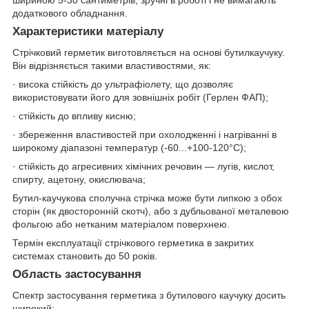
шириною 5-30 сантиметрів, зручні в роботі і не вимагають
додаткового обладнання.
Характеристики матеріалу
Стрічковий герметик виготовляється на основі бутилкаучуку.
Він відрізняється такими властивостями, як:
· висока стійкість до ультрафіолету, що дозволяє
використовувати його для зовнішніх робіт (Герлен ФАП);
· стійкість до впливу кисню;
· збереження властивостей при охолодженні і нагріванні в
широкому діапазоні температур (-60...+100-120°С);
· стійкість до агресивних хімічних речовин — лугів, кислот,
спирту, ацетону, окислювача;
Бутил-каучукова сполучна стрічка може бути липкою з обох
сторін (як двосторонній скотч), або з дубльованої металевою
фольгою або нетканим матеріалом поверхнею.
Термін експлуатації стрічкового герметика в закритих
системах становить до 50 років.
Область застосування
Спектр застосування герметика з бутилового каучуку досить
широкий: