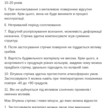
15-20 років.
5. При контактування з металевою поверхнею відсутня
корозія. Крім цього, вона не буде виникати в процесі
експлуатації.
6. Нетривалий період схоплювання.
7. Відсутній розтріскування всихання, можливість деформації
незначна. Стрічка здатна компенсувати зсув суміжних
структур.
8. Після застосування стрічки поверхня не піддається впливу
грибків.
9. Вартість будівельного матеріалу не висока. Крім цього, в
асортименті є продукція різних кольорів, завдяки чому можна
придбати стрічку, ідеально підходить по колірній гамі.
10. Бітумна стрічка здатна протистояти атмосферних умов.
Застосовувати її можна навіть при температурних показниках
повітря -40 до +90 градусів.
11. Він не руйнується під впливом сонячних променів і
хімічних впливів.
Має бітумна стрічка і певні мінуси, до яких можна віднести:
1. Застосовувати матеріал можна лише при виконанні