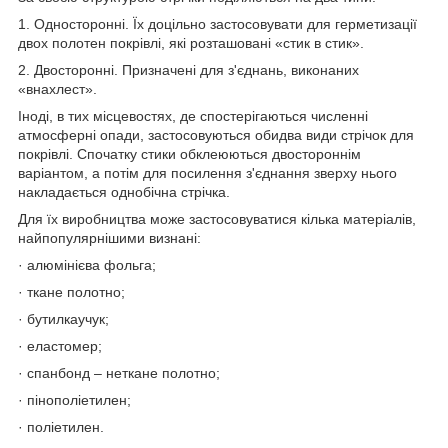
1. Односторонні. Їх доцільно застосовувати для герметизації
двох полотен покрівлі, які розташовані «стик в стик».
2. Двосторонні. Призначені для з'єднань, виконаних
«внахлест».
Іноді, в тих місцевостях, де спостерігаються численні
атмосферні опади, застосовуються обидва види стрічок для
покрівлі. Спочатку стики обклеюються двостороннім
варіантом, а потім для посилення з'єднання зверху нього
накладається однобічна стрічка.
Для їх виробництва може застосовуватися кілька матеріалів,
найпопулярнішими визнані:
· алюмінієва фольга;
· ткане полотно;
· бутилкаучук;
· еластомер;
· спанбонд – неткане полотно;
· пінополіетилен;
· поліетилен.