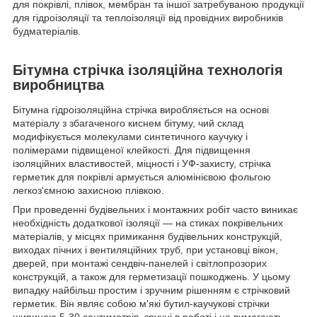
для покрівлі, плівок, мембран та іншої затребуваною продукції
для гідроізоляції та теплоізоляції від провідних виробників
будматеріалів.
Бітумна стрічка ізоляційна технологія
виробництва
Бітумна гідроізоляційна стрічка виробляється на основі
матеріалу з збагаченого киснем бітуму, чий склад
модифікується молекулами синтетичного каучуку і
полімерами підвищеної клейкості. Для підвищення
ізоляційних властивостей, міцності і УФ-захисту, стрічка
герметик для покрівлі армується алюмінієвою фольгою
легкоз'ємною захисною плівкою.
При проведенні будівельних і монтажних робіт часто виникає
необхідність додаткової ізоляції — на стиках покрівельних
матеріалів, у місцях примикання будівельних конструкцій,
виходах пічних і вентиляційних труб, при установці вікон,
дверей, при монтажі сендвіч-панелей і світлопрозорих
конструкцій, а також для герметизації пошкоджень. У цьому
випадку найбільш простим і зручним рішенням є стрічковий
герметик. Він являє собою м'які бутил-каучукові стрічки