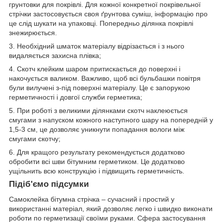
грунтовки для покрівлі. Для кожної конкретної покрівельної
стрічки застосовується своя ґрунтова суміш, інформацію про
це слід шукати на упаковці. Попередньо ділянка покрівлі
знежирюється.
3. Необхідний шматок матеріалу відрізається і з нього
видаляється захисна плівка;
4. Скотч клейким шаром притискається до поверхні і
накочується валиком. Важливо, щоб всі бульбашки повітря
були вилучені з-під поверхні матеріалу. Це є запорукою
герметичності і довгої служби герметика;
5. При роботі з великими ділянками скотч наклеюється
смугами з напуском кожного наступного шару на попередній у
1,5-3 см, це дозволяє уникнути попадання вологи між
смугами скотчу;
6. Для кращого результату рекомендується додатково
обробити всі шви бітумним герметиком. Це додатково
ущільнить всю конструкцію і підвищить герметичність.
Підіб'ємо підсумки
Самоклейка бітумна стрічка – сучасний і простий у
використанні матеріал, який дозволяє легко і швидко виконати
роботи по герметизації своїми руками. Сфера застосування