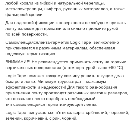
любой кровли из гибкой и натуральной черепицы,
металлочерепицы, шифера, рулонных материалов, а также
фальцевой кровли.
Для надежной фиксации к поверхности не забудьте прижать
ленту валиком для прикатки или сильно прижмите рукой
по всей поверхности.
Самоклеящаясялента-герметик Logic Tape великолепно
приклеивается к различным материалам, обеспечивая
надежную герметизацию.
ВНИМАНИЕ! Не рекомендуется применять ленту на горячих
вертикальных поверхностях (с температурой выше +80 °С).
Logic Tape поможет каждому хозяину решить текущие дела
быстро и легко. Минимум трудозатрат – максимум
эффективности и надежности! Для такого разнообразия
применения ленту производят различных цветов и размеров,
что позволяет легко подобрать необходимый
тип самоклеящейся герметизирующей ленты.
Logic Tape випускається п'яти кольорів: сріблястий, червоний,
зелений, коричневий, сірий, чорний.