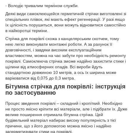
· Володіє тривалим терміном служби.
Деякі види самоклеющейся герметичній стрічки виготовлені зі
спеціальних плівок, які мають ефект регенерації. У разі якщо
їх цілісність порушиться, вони можуть відновитися самостійно
в найкоротші терміни.
Стрічка для покрівлі схожа з канцелярським скотчем, тому
нею легко виконувати монтажні роботи. А за рахунок її
довговічності, і завдяки високим експлуатаційним
властивостям, можна на час забути про необхідність ремонту
покрівлі. Самоклеюча стрічка зможе надійно захистити стики і
щілини від атмосферних опадів. Всі вироби йдуть
стандартною довжиною 10 метрів, а ось їх ширина може
варіюватися від 0,075 до 0,3 метра.
Бітумна стрічка для покрівлі: інструкція
по застосуванню
Процес зведення покрівлі – складний і кропіткий. Необхідно
не просто якісно кріпити всі матеріали, але і підібрати їх. Дуже
велике поширення отримала бітумна стрічка. Цей
будівельний матеріал набирає високу популярність з тієї
причини, що з його допомогою можна якісно і надійно
загерметизувати стики на покрівлі.