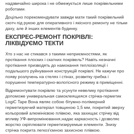
надзвичайно широка і не обмежується лише покрівельними
роботами.
Доцільно порекомендувати завжди мати такий покрівельний
скотч під рукою для оперативного і якісного ремонту не тільки
даху, але й інших елементів будинку.
ЕКСПРЕС-РЕМОНТ ПОКРІВЛІ:
ЛІКВІДУЄМО ТЕКТИ
Хто з нас не стикався з такими неприємностями, як
протікання плоских і скатних покрівель? Навіть незначні
протікання призводять до намокання теплоізоляції і
подальшого руйнування конструкцій покрівлі. Не кажучи про
появу розлучень на стелях і стінах, розвитку грибка і
порушенні температурно-вологісного режиму в приміщенні.
Відремонтувати покрівлю та усунути невелику протікання
допоможе универальная самоклеящеяся стрічка-герметик
LogiC Tape Вона являє собою бітумно-полімерний
герметизуючий матеріал товщиною 1,5 мм, покритий зверху
кольоровий алюмінієвою плівкою, яка захищає стрічку від
впливу УФ-випромінювання,надає каркасность і дозволяє
жорстко скріплювати герметизируемые елементи. Знизу
стрічка покрита легкоз'ємною захисною плівкою.