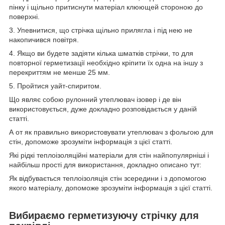
пінку і щільно притиснути матеріал клюющей стороною до
поверхні.
3. Упевнитися, що стрічка щільно прилягла і під нею не
накопичився повітря.
4. Якщо ви будете задіяти кілька шматків стрічки, то для
повторної герметизації необхідно кріпити їх одна на іншу з
перекриттям не менше 25 мм.
5. Пройтися уайт-спиритом.
Що являє собою рулонний утеплювач ізовер і де він
використовується, дуже докладно розповідається у даній
статті.
А от як правильно використовувати утеплювач з фольгою для
стін, допоможе зрозуміти інформація з цієї статті.
Які рідкі теплоізоляційні матеріали для стін найпопулярніші і
найбільш прості для використання, докладно описано тут:
Як відбувається теплоізоляція стін зсередини і з допомогою
якого матеріалу, допоможе зрозуміти інформація з цієї статті.
Вибираємо герметизуючу стрічку для