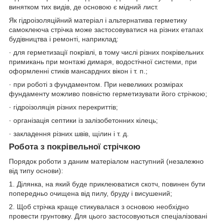
винятком тих видів, де основою є мідний лист.
Як гідроізоляційний матеріал і альтернатива герметику
самоклеюча стрічка може застосовуватися на різних етапах
будівництва і ремонті, наприклад:
· для герметизації покрівлі, в тому числі різних покрівельних
примикань при монтажі димаря, водостічної системи, при
оформленні стиків мансардних вікон і т. п.;
· при роботі з фундаментом. При невеликих розмірах
фундаменту можливо повністю герметизувати його стрічкою;
· гідроізоляція різних перекриттів;
· організація септики із залізобетонних кілець;
· закладення різних швів, щілин і т. д.
Робота з покрівельної стрічкою
Порядок роботи з даним матеріалом наступний (незалежно
від типу основи):
1. Ділянка, на який буде приклеюватися скотч, повинен бути
попередньо очищена від пилу, бруду і висушений;
2. Щоб стрічка краще стикувалася з основою необхідно
провести грунтовку. Для цього застосовуються спеціалізовані