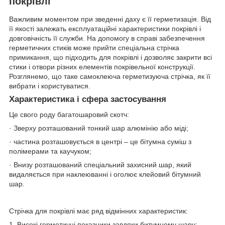
покрівлі
Важливим моментом при зведенні даху є її герметизація. Від
її якості залежать експлуатаційні характеристики покрівлі і
довговічність її служби. На допомогу в справі забезпечення
герметичних стиків може прийти спеціальна стрічка
примикання, що підходить для покрівлі і дозволяє закрити всі
стики і отвори різних елементів покрівельної конструкції.
Розглянемо, що таке самоклеюча герметизуюча стрічка, як її
вибрати і користуватися.
Характеристика і сфера застосування
Це свого роду багатошаровий скотч:
· Зверху розташований тонкий шар алюмінію або міді;
· частина розташовується в центрі – це бітумна суміш з
полімерами та каучуком;
· Внизу розташований спеціальний захисний шар, який
видаляється при наклеюванні і оголює клейовий бітумний
шар.
Стрічка для покрівлі має ряд відмінних характеристик:
1. Високі герметичні показники завдяки битумному шару;