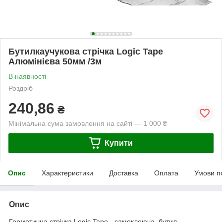
Бутилкаучукова стрічка Logic Tape
Алюмінієва 50мм /3м
В наявності
Роздріб
240,86
₴
Мінімальна сума замовлення на сайті — 1 000 ₴
Купити
Опис
Характеристики
Доставка
Оплата
Умови п
Опис
Герметична стрічка Logic Tape - самоклеюча, бутил -