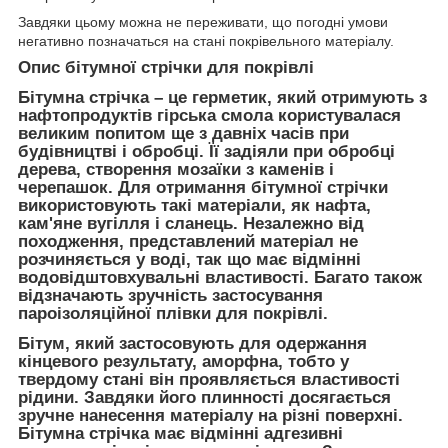
Завдяки цьому можна не переживати, що погодні умови
негативно позначаться на стані покрівельного матеріалу.
Опис бітумної стрічки для покрівлі
Бітумна стрічка – це герметик, який отримують з
нафтопродуктів гірська смола користувалася
великим попитом ще з давніх часів при
будівництві і обробці. Її задіяли при обробці
дерева, створення мозаїки з каменів і
черепашок. Для отримання бітумної стрічки
використовують такі матеріали, як нафта,
кам'яне вугілля і сланець. Незалежно від
походження, представлений матеріал не
розчиняється у воді, так що має відмінні
водовідштовхувальні властивості. Багато також
відзначають зручність застосування
пароізоляційної плівки для покрівлі.
Бітум, який застосовують для одержання
кінцевого результату, аморфна, тобто у
твердому стані він проявляється властивості
рідини. Завдяки його плинності досягається
зручне нанесення матеріалу на різні поверхні.
Бітумна стрічка має відмінні адгезивні