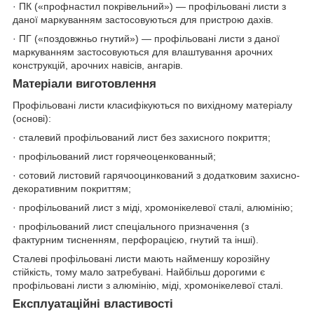
· ПК («профнастил покрівельний») — профільовані листи з
даної маркуванням застосовуються для пристрою дахів.
· ПГ («поздовжньо гнутий») — профільовані листи з даної
маркуванням застосовуються для влаштування арочних
конструкцій, арочних навісів, ангарів.
Матеріали виготовлення
Профільовані листи класифікуються по вихідному матеріалу
(основі):
· сталевий профільований лист без захисного покриття;
· профільований лист горячеоценкованный;
· сотовий листовий гарячооцинкований з додатковим захисно-
декоративним покриттям;
· профільований лист з міді, хромонікелевої сталі, алюмінію;
· профільований лист спеціального призначення (з
фактурним тисненням, перфорацією, гнутий та інші).
Сталеві профільовані листи мають найменшу корозійну
стійкість, тому мало затребувані. Найбільш дорогими є
профільовані листи з алюмінію, міді, хромонікелевої сталі.
Експлуатаційні властивості