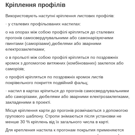
Кріплення профілів
Використовують наступні кріплення листових профілів:
· у сталевих профільованих настилах:
o на опорах між собою профілі кріпляться до сталевих
прогонів самосвердлувальними або самонарізуючими
гвинтами (саморізами),дюбелями або зварними
електрозаклепками;
o в прольоті між собою профілі кріпляться по поздовжніх
кромок з допомогою витяжних (комбінованих) заклепок або
саморізів;
o профілі кріпляться по поздовжніх кромок листів
покрівельного покриття подвійний фальц;
· настил в картах кріпиться до прогонів самосвердлувальними
або саморізами, дюбелями або зварними електрозаклепками,
закладеними в проекті.
Місця кріплення карти до прогонів розмічаються з допомогою
групового шаблону. Стропи знімаються після установки не
менше 30 % кріплень від їх загального числа в карті.
Для крепления настила к прогонам покрытия применяются