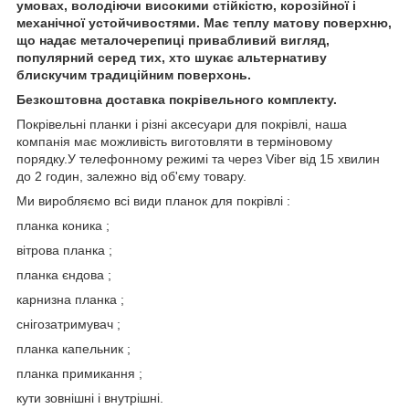
умовах, володіючи високими стійкістю, корозійної і
механічної устойчивостями. Має теплу матову поверхню,
що надає металочерепиці привабливий вигляд,
популярний серед тих, хто шукає альтернативу
блискучим традиційним поверхонь.
Безкоштовна доставка покрівельного комплекту.
Покрівельні планки і різні аксесуари для покрівлі, наша
компанія має можливість виготовляти в терміновому
порядку.У телефонному режимі та через Viber від 15 хвилин
до 2 годин, залежно від об'єму товару.
Ми виробляємо всі види планок для покрівлі :
планка коника ;
вітрова планка ;
планка єндова ;
карнизна планка ;
снігозатримувач ;
планка капельник ;
планка примикання ;
кути зовнішні і внутрішні.