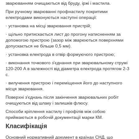
зварюванням очищаються від бруду, іржі і мастила.
При ручному зварюванні профнастилу покритими
електродами виконуються наступні операції:
· установка на місці зварювання пристрій;
· щільно притискається лист до прогону натисненням за
допомогою пристрою (зазор між зварюються поверхнями
допускається не більше 0,5 мм).
· установка електрода в отвір формуючого пристрою;
· виконання точкового з'єднання при зварювальному струмі
120-200 А в залежності від діаметра електрода протягом 2-3
с.
· вилучення пристрою і переміщення його до наступного
місця зварювання.
Поверхні з'єднань після закінчення зварювальних робіт
очищуються від шлаку і залишків флюсу.
Способи кріплення настилу і профілів між собою
приймаються в робочій документації марки КМ.
Класифікація
Основний нормативний документ в країнах СНД, що