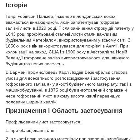
Історія
Генрі Робінсон Палмер, інженер в лондонських доках,
вважається винахідником, який запатентував гофровані
залізні листи в 1829 році. Після закінчення строку дії патенту у
1843 році профільовані сталеві листи стали важливим
будівельним матеріалом, використовуваним у всьому світі. З
1850-х років він використовувався для покрівлі в Англії. При
колонізації на заході США і з 1900 року в Австралії та Новій
Зеландії гофроване залізо використовувалося для швидкого
будівництва нових поселень.
В Бармені промисловець Карл Людвіг Везенфельд створив
умови для всесвітнього розповсюдження і застосування
гофрованого заліза як у якості будівельного матеріалу, так і в
машинобудуванні, в 1875 році був виготовлений справжній
несе гофрований лист, в якому висота хвилі перевищує
половину ширини хвилі».
Призначення і Область застосування
Профільований лист застосовується:
1. при облицюванні стін;
2. в якості покрівельного матеріалу при зведенні виробничих