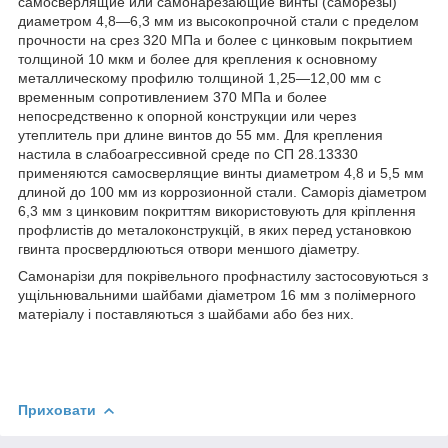
самосверлящие или самонарезающие винты (саморезы)
диаметром 4,8—6,3 мм из высокопрочной стали с пределом
прочности на срез 320 МПа и более с цинковым покрытием
толщиной 10 мкм и более для крепления к основному
металлическому профилю толщиной 1,25—12,00 мм с
временным сопротивлением 370 МПа и более
непосредственно к опорной конструкции или через
утеплитель при длине винтов до 55 мм. Для крепления
настила в слабоагрессивной среде по СП 28.13330
применяются самосверлящие винты диаметром 4,8 и 5,5 мм
длиной до 100 мм из коррозионной стали. Саморіз діаметром
6,3 мм з цинковим покриттям використовують для кріплення
профлистів до металоконструкцій, в яких перед установкою
гвинта просвердлюються отвори меншого діаметру.
Самонарізи для покрівельного профнастилу застосовуються з
ущільнювальними шайбами діаметром 16 мм з полімерного
матеріалу і поставляються з шайбами або без них.
Приховати