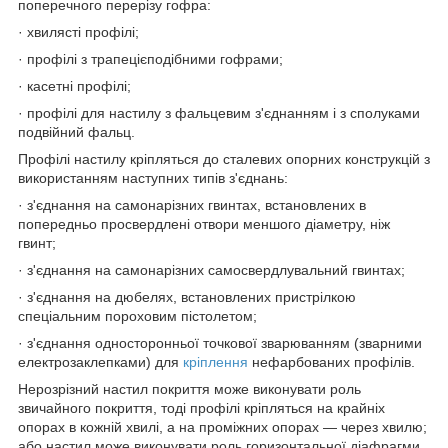
поперечного перерізу гофра:
· хвилясті профілі;
· профілі з трапецієподібними гофрами;
· касетні профілі;
· профілі для настилу з фальцевим з'єднанням і з сполуками
подвійний фальц.
Профілі настилу кріпляться до сталевих опорних конструкцій з
використанням наступних типів з'єднань:
· з'єднання на самонарізних гвинтах, встановлених в
попередньо просвердлені отвори меншого діаметру, ніж
гвинт;
· з'єднання на самонарізних самосвердлувальний гвинтах;
· з'єднання на дюбелях, встановлених пристрілкою
спеціальним пороховим пістолетом;
· з'єднання односторонньої точкової зварюванням (зварними
електрозаклепками) для
кріплення
нефарбованих профілів.
Нерозрізний настил покриття може виконувати роль
звичайного покриття, тоді профілі кріпляться на крайніх
опорах в кожній хвилі, а на проміжних опорах — через хвилю;
або настил може виконувати роль горизонтальної діафрагми