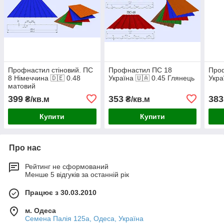
Профнастил стіновий. ПС
Профнастил ПС 18
Про
8 Німеччина 🇩🇪 0.48
Україна 🇺🇦 0.45 Глянець
Укра
матовий
399
353
383
₴/кв.м
₴/кв.м
Купити
Купити
Про нас
Рейтинг не сформований
Менше 5 відгуків за останній рік
Працює з 30.03.2010
м. Одеса
Семена Палія 125а, Одеса, Україна