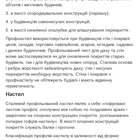
об'єктів і житлових будинків;
3. в якості огороджувальних конструкцій (паркану);
4. у будівництві самонесучих конструкцій;
5. в якості незнімної опалубки для влаштування перекриття .
Профнастил використовується при будівництві стін і покрівлі
цехів, складів, торгових павільйонів, агаров, котеджів, садових
і дачних будиночків. Профільований лист для даху та стін
може застосовуватися як для оновлення покриттів старих
будівель, так і для будівництва нових споруд. Сталева основа
і ребра жорсткості забезпечують даху, стін і несучих
перекриттів необхідну жорсткість. Стіни і покрівля з
профнастилу не обтяжують будівлі і мають відмінну
герметичність.
Настил
Сталевий профільований настил являє з себе «гофровані
листові профілі, сполучені між собою по поздовжніх краях і
закріплені на опорних конструкціях покриття, розташованих
поперек гофрів настилу». В якості опорних конструкцій
покриття служать балки і прогони.
Класифікація профілів настилу в залежності від форми