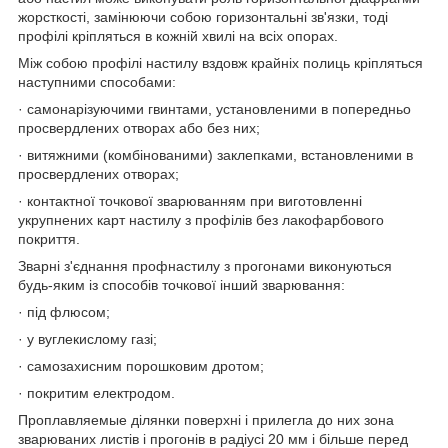
жорсткості, замінюючи собою горизонтальні зв'язки, тоді
профілі кріпляться в кожній хвилі на всіх опорах.
Між собою профілі настилу вздовж крайніх полиць кріпляться
наступними способами:
· самонарізуючими гвинтами, установленими в попередньо
просвердлених отворах або без них;
· витяжними (комбінованими) заклепками, встановленими в
просвердлених отворах;
· контактної точкової зварюванням при виготовленні
укрупнених карт настилу з профілів без лакофарбового
покриття.
Зварні з'єднання профнастилу з прогонами виконуються
будь-яким із способів точкової інший зварювання:
· під флюсом;
· у вуглекислому газі;
· самозахисним порошковим дротом;
· покритим електродом.
Проплавляемые ділянки поверхні і прилегла до них зона
зварюваних листів і прогонів в радіусі 20 мм і більше перед