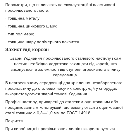
Параметри, що впливають на експлуатаційні властивості
профільованого листа:
· товщина металу;
· товщина цинкового шару;
· тип полімеру;
· товщина шару полімерного покриття.
Захист від корозії
Зварні з'єднання профільованого сталевого настилу і сам
настил необхідно додатково захищати від корозії, яка
виконується в залежності від ступеня агресивного впливу
середовища.
В неагресивному середовищі для кріплення незабарвленого
профнастилу до сталевих несучих конструкцій у спорудах
використовуються зварні точкові з'єднання.
Профілі настилу, приварені до сталевим оцинкованим або
неоцинкованным конструкцій, що виконуються з оцинкованої
сталі товщиною 0,8—1,0 мм по ГОСТ 14918.
Покриття
При виробництві профільованих листів використовується