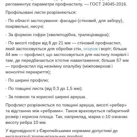
регламентує параметри профнастилу, — ГОСТ 24045-2016.
Профільовані листи розрізняються:
· По області застосування: фасадні (стіновий, для забору),
покрівельні, несучі;
· За формою гофри (хвилеподібна, трапецієвидна);
· По висоті гофри від 8 до 21 мм — стіновий профнастил,
який застосовується для обробки стін,
огорож
і воріт; більше
44 мм — профлист, що застосовується для настилу покрівлі і
там, де передбачається істотне навантаження; більше 57 мм
— профнастил під незнімну опалубку (міжповерхові і
монолітні перекриття);
· По ширині профілю;
· По товщині листа (від 0,3 до 1,5 мм);
· За повною та корисної ширині аркуша.
Профлист розрізняється по товщині аркуша, висоті «ребер»
та відстанню між «ребрами». Також враховується габаритний
розмір і корисна площа. Так, наприклад, марка с-10 означає
висоту ребра 10 мм.
У відповідності з Європейськими нормами допустимі до
експлуатації трапецеїдальних профілі: