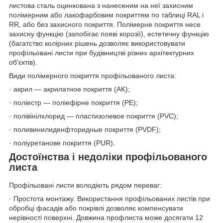
листова сталь оцинкована з нанесеним на неї захисним
полімерним або лакофарбовим покриттям по таблиці RAL і
RR, або без захисного покриття. Полімерне покриття несе
захисну функцію (запобігає появі корозії), естетичну функцію
(багатство колірних рішень дозволяє використовувати
профільовані листи при будівництві різних архітектурних
об'єктів).
Види полімерного покриття профільованого листа:
· акрил — акрилатное покриття (AK);
· поліестр — поліефірне покриття (PE);
· полівінілхлорид — пластизолевое покриття (PVC);
· поливинилиденфторидные покриття (PVDF);
· поліуретанове покриття (PUR).
Достоїнства і недоліки профільованого
листа
Профільовані листи володіють рядом переваг:
· Простота монтажу. Використання профільованих листів при
обробці фасадів або покрівлі дозволяє компенсувати
нерівності поверхні. Довжина профлиста може досягати 12