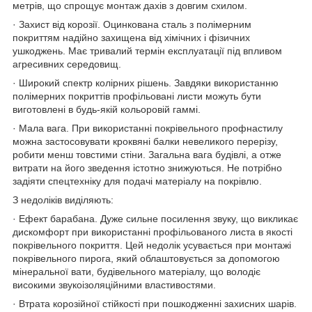
метрів, що спрощує монтаж дахів з довгим схилом.
· Захист від корозії. Оцинкована сталь з полімерним
покриттям надійно захищена від хімічних і фізичних
ушкоджень. Має тривалий термін експлуатації під впливом
агресивних середовищ.
· Широкий спектр колірних рішень. Завдяки використанню
полімерних покриттів профільовані листи можуть бути
виготовлені в будь-якій кольоровій гаммі.
· Мала вага. При використанні покрівельного профнастилу
можна застосовувати кроквяні балки невеликого перерізу,
робити менш товстими стіни. Загальна вага будівлі, а отже
витрати на його зведення істотно знижуються. Не потрібно
задіяти спецтехніку для подачі матеріалу на покрівлю.
З недоліків виділяють:
· Ефект барабана. Дуже сильне посилення звуку, що викликає
дискомфорт при використанні профільованого листа в якості
покрівельного покриття. Цей недолік усувається при монтажі
покрівельного пирога, який облаштовується за допомогою
мінеральної вати, будівельного матеріалу, що володіє
високими звукоізоляційними властивостями.
· Втрата корозійної стійкості при пошкодженні захисних шарів.