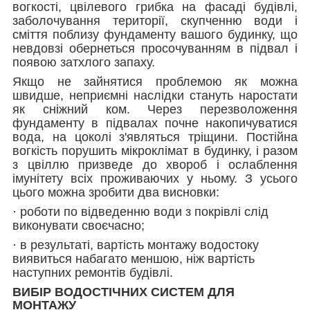
вогкості, цвілевого грибка на фасаді будівлі,
заболочування території, скупченню води і
сміття поблизу фундаменту вашого будинку, що
невдовзі обернеться просочуванням в підвал і
появою затхлого запаху.
Якщо не зайнятися проблемою як можна
швидше, неприємні наслідки стануть наростати
як сніжний ком. Через перезволоження
фундаменту в підвалах почне накопичуватися
вода, на цоколі з'являться тріщини. Постійна
вогкість порушить мікроклімат в будинку, і разом
з цвіллю призведе до хвороб і ослаблення
імунітету всіх проживаючих у ньому. З усього
цього можна зробити два висновки:
· роботи по відведенню води з покрівлі слід
виконувати своєчасно;
· в результаті, вартість монтажу водостоку
виявиться набагато меншою, ніж вартість
наступних ремонтів будівлі.
ВИБІР ВОДОСТІЧНИХ СИСТЕМ ДЛЯ
МОНТАЖУ