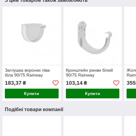
З цим товаром також замовляють
Заглушка воронки ліва
Кронштейн ринви білий
Жоло
біла 90/75 Rainway
90/75 Rainway
Rai
183,37
103,14
355
₴
₴
Купити
Купити
Подібні товари компанії