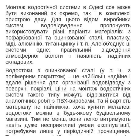
Монтаж водостічної системи в Одесі ссе може
бути виконаний як окремо, так і в комплексі
пристрою даху. Для цього відомі виробники
систем водовідведення пропонують
використовувати різні варіанти матеріалів: з
пофарбованої та оцинкованої сталі, пластику,
міді, алюмінію, титан-цинку і т. п. Але об'єднує ці
системи одне: правильний відведення
атмосферної вологи і наявність надійних
складових.
Водостоки з оцинкованої сталі (у т. ч. з
полімерним покриттям) – це найбільш надійне і
вдале рішення для організації водовідводу з
поверхні покрівлі. Ціни на монтаж водостічних
систем такого типу можуть відрізнятися від
аналогічних робіт з ПВХ-виробами. Та й вартість
матеріалу не найнижча, хоча купити металеві
водостоки можна в будь-якому будівельному
магазині. Тим не менш, вони легко витримують
навіть дуже несприятливі умови експлуатації,
потребуючи лише у періодичній прочищення.