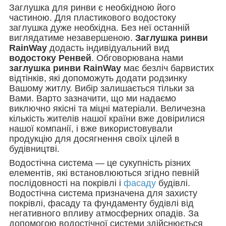
Заглушка для ринви є необхідною його
частиною. Для пластикового водостоку
заглушка дуже необхідна. Без неї останній
виглядатиме незавершеною.
Заглушка ринви
RainWay
додасть індивідуальний вид
водостоку Ренвей
. Обговорювана нами
заглушка ринви RainWay
має безліч барвистих
відтінків, які допоможуть додати родзинку
Вашому житлу. Вибір залишається тільки за
Вами. Варто зазначити, що ми надаємо
виключно якісні та міцні матеріали. Величезна
кількість жителів нашої країни вже довірилися
нашої компанії, і вже використовували
продукцію для досягнення своїх цілей в
будівництві.
Водостічна система — це сукупність різних
елементів, які встановлюються згідно певній
послідовності на покрівлі і
фасаду
будівлі.
Водостічна система призначена для захисту
покрівлі, фасаду та фундаменту будівлі від
негативного впливу атмосферних опадів. За
допомогою водостічної системи здійснюється