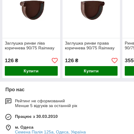
Заглушка ринви ліва
Заглушка ринви права
Ринв
коричнева 90/75 Rainway
коричнева 90/75 Rainway
90/7
126
126
355
₴
₴
Купити
Купити
Про нас
Рейтинг не сформований
Менше 5 відгуків за останній рік
Працює з 30.03.2010
м. Одеса
Семена Палія 125а, Одеса, Україна