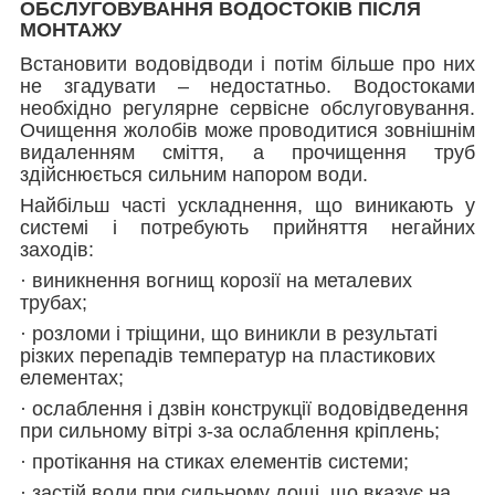
ОБСЛУГОВУВАННЯ ВОДОСТОКІВ ПІСЛЯ
МОНТАЖУ
Встановити водовідводи і потім більше про них
не згадувати – недостатньо. Водостоками
необхідно регулярне сервісне обслуговування.
Очищення жолобів може проводитися зовнішнім
видаленням сміття, а прочищення труб
здійснюється сильним напором води.
Найбільш часті ускладнення, що виникають у
системі і потребують прийняття негайних
заходів:
· виникнення вогнищ корозії на металевих
трубах;
· розломи і тріщини, що виникли в результаті
різких перепадів температур на пластикових
елементах;
· ослаблення і дзвін конструкції водовідведення
при сильному вітрі з-за ослаблення кріплень;
· протікання на стиках елементів системи;
· застій води при сильному дощі, що вказує на