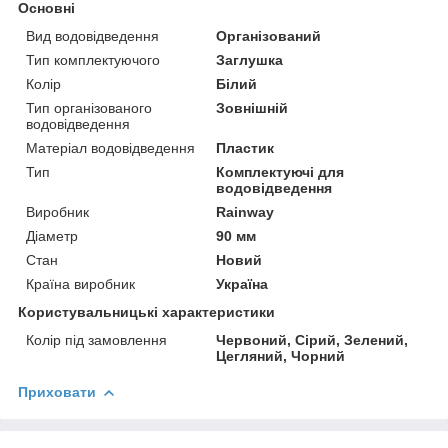
Основні
Вид водовідведення
Організований
Тип комплектуючого
Заглушка
Колір
Білий
Тип організованого
Зовнішній
водовідведення
Матеріал водовідведення
Пластик
Тип
Комплектуючі для
водовідведення
Виробник
Rainway
Діаметр
90 мм
Стан
Новий
Країна виробник
Україна
Користувальницькі характеристики
Колір під замовлення
Червоний, Сірий, Зелений,
Цегляний, Чорний
Приховати