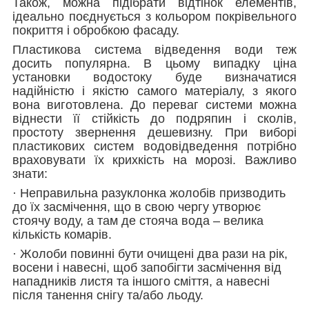
Також, можна підібрати відтінок елементів,
ідеально поєднується з кольором покрівельного
покриття і обробкою фасаду.
Пластикова система відведення води теж
досить популярна. В цьому випадку ціна
установки водостоку буде визначатися
надійністю і якістю самого матеріалу, з якого
вона виготовлена. До переваг системи можна
віднести її стійкість до подряпин і сколів,
простоту звернення дешевизну. При виборі
пластикових систем водовідведення потрібно
враховувати їх крихкість на морозі. Важливо
знати:
· Неправильна разуклонка жолобів призводить
до їх засмічення, що в свою чергу утворює
стоячу воду, а там де стояча вода – велика
кількість комарів.
· Жолоби повинні бути очищені два рази на рік,
восени і навесні, щоб запобігти засмічення від
нападників листя та іншого сміття, а навесні
після танення снігу та/або льоду.