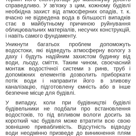
справедливо. У зв'язку з цим, кожному будівлі
необхідна захист від атмосферних опадів, т. к.
вчасно не відведена вода в більшості випадків
стає в майбутньому причиною руйнування
облицювальних матеріалів, несучих конструкцій,
і навіть самого фундаменту.
Уникнути багатьох проблем допоможуть
водостоки, які відведуть атмосферну вологу з
даху і будуть надійним захистом будинку від
води, льоду, сміття. Таким чином, своєчасний
монтаж водостічної системи з ринв, труб і
допоміжних елементів дозволить приборкати
потік води і направити його в зливову
каналізацію, підготовлену ємність або в інше
безпечне місце для будівлі.
У випадку, коли при будівництві будівлі
будівельники не подбали про встановлення
водостоків, то під впливом вологи досить за
короткий час будівля може втратити всю свою
зовнішню привабливість. Відсутність відводу
води неодмінно призведе до виникнення плям