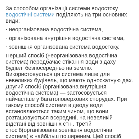
За способом організації системи водостоку
водостічні системи
поділяють на три основних
види:
· неорганізована водостічна система,
· організована внутрішня водостічна система,
· зовнішня організована система водостоку.
Перший спосіб (неорганізована водостічна
система) передбачає стікання води з даху
будівлі безпосередньо на землю.
Використовується ця система лише для
невеликих будівель, що мають односкатную дах.
Другий спосіб (організована внутрішня
водостічна система) — застосовується
найчастіше у багатоповерхових спорудах. При
такому способі системи відводу води
встановлюються таким чином, що вони
розташовуються всередині, на невеликій
відстані від зовнішніх стін. Третій
спосіб(організована зовнішня водостічна
система) є найбільш поширеним. Цей спосіб