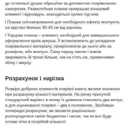
до останньої дошки обрешітки за допомогою покрівельних
саморезов. Разжелобная планка прикрашає коньковий
елемент і відповідно, знаходиться прямо під ним.
l Планки снігозатримання для необхідного ефекту монтують
на відстані близько 30-40 см від карниза.
l Торцева планка – елемент, необхідний для завершального
оформлення країв аркуша. Її встановлюють до укладання
покрівельного матеріалу, прикріплюючи до нього або за
розміром, або внапуск. Саму першу хвилю і зовсім
закривають їй трохи більше, ніж на п'ять см, привинчивая
збоку і зверху.
Розрахунок і нарізка
Розміри добірних елементів покрівлі мають велике значення
при розрахунку кількості матеріалів. На ринку присутній
стандартний варіант, в якому їх довжина становить два метри,
а для оцинкованої покрівлі – два з половиною. Зробивши
попередні розрахунки, ви зможете раціонально
розпорядитися своїм бюджетом і часом, так як все буде
готове чітко в потрібній кількості.