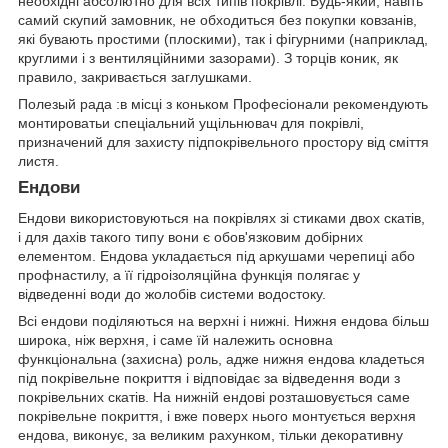
необхідні абсолютно для всіх типів покрівлі. Будь-який, навіть
самий скупий замовник, не обходиться без покупки ковзанів,
які бувають простими (плоскими), так і фігурними (наприклад,
круглими і з вентиляційними зазорами). З торців коник, як
правило, закривається заглушками.
Полезый рада :в місці з коньком Професіонали рекомендують
монтироватьи спеціальний ущільнювач для покрівлі,
призначений для захисту підпокрівельного простору від сміття
листя.
Ендови
Ендови використовуються на покрівлях зі стиками двох скатів,
і для дахів такого типу вони є обов'язковим добірних
елементом. Ендова укладається під аркушами черепиці або
профнастилу, а її гідроізоляційна функція полягає у
відведенні води до жолобів системи водостоку.
Всі ендови поділяються на верхні і нижні. Нижня ендова більш
широка, ніж верхня, і саме їй належить основна
функціональна (захисна) роль, адже нижня ендова кладеться
під покрівельне покриття і відповідає за відведення води з
покрівельних скатів. На нижній ендові розташовується саме
покрівельне покриття, і вже поверх нього монтується верхня
ендова, виконує, за великим рахунком, тільки декоративну