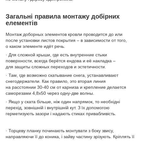
Загальні правила монтажу добірних
елементів
Монтаж доборных элементов кровли проводится до или
после установки листов покрытия – в зависимости от того,
о каком элементе идёт речь.
· Для сложной крыши, где есть внутренние стыки
поверхности, всегда берётся ендова и её накладка –
для защиты сложных переходов и эстетичности.
· Там, где возможно скатывание снега, устанавливают
снегодержатели. Как правило, это вторая линия
на расстоянии 30-40 см от карниза и крепление делается
саморезами 4,8х50 через одну-две волны.
· Якщо у ската більше, ніж один напрямок, то необхідні
перехід, зовнішній і внутрішній кут. З їх допомогою
герметизують зазори і надають стиках привабливість.
· Торцеву планку починають монтувати з боку звису,
направляючи її до коника, і зайву частину зрізують. Кріплять її