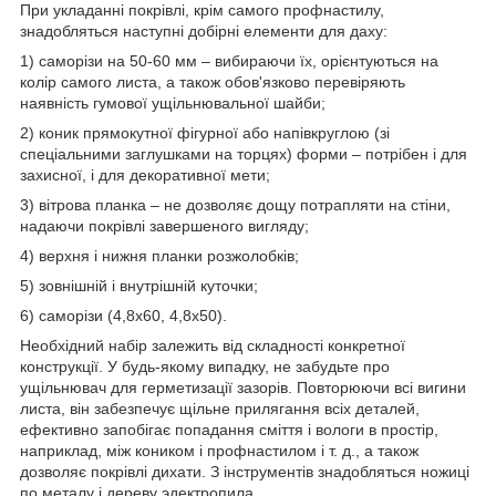
При укладанні покрівлі, крім самого профнастилу,
знадобляться наступні добірні елементи для даху:
1) саморізи на 50-60 мм – вибираючи їх, орієнтуються на
колір самого листа, а також обов'язково перевіряють
наявність гумової ущільнювальної шайби;
2) коник прямокутної фігурної або напівкруглою (зі
спеціальними заглушками на торцях) форми – потрібен і для
захисної, і для декоративної мети;
3) вітрова планка – не дозволяє дощу потрапляти на стіни,
надаючи покрівлі завершеного вигляду;
4) верхня і нижня планки розжолобків;
5) зовнішній і внутрішній куточки;
6) саморізи (4,8х60, 4,8х50).
Необхідний набір залежить від складності конкретної
конструкції. У будь-якому випадку, не забудьте про
ущільнювач для герметизації зазорів. Повторюючи всі вигини
листа, він забезпечує щільне прилягання всіх деталей,
ефективно запобігає попадання сміття і вологи в простір,
наприклад, між коником і профнастилом і т. д., а також
дозволяє покрівлі дихати. З інструментів знадобляться ножиці
по металу і дереву эдектропила.