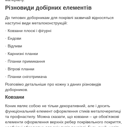
Різновиди добірних елементів
До типових доборникам для покрівлі зазвичай відносяться
наступні види металоконструкцій:
· Ковзани плоскі і фігурні
· Ендови
· Відливи
· Карнизні планки
· Планки примикання
· Вітрові планки
· Планки сніготримача
Розповімо детальніше про кожну з даних різновидів
доборников.
Ковзани
Коник являє собою не тільки декоративний, але і досить
функціональний елемент оформлення стиків металочерепиці
та профнастилу. Можна сказати, що ковзани – це обов'язкові
елементи оформлення верхніх ребер покрівельного покриття,