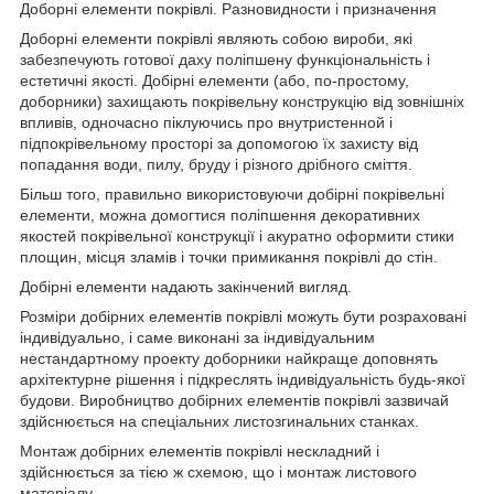
Доборні елементи покрівлі. Разновидности і призначення
Доборні елементи покрівлі являють собою вироби, які
забезпечують готової даху поліпшену функціональність і
естетичні якості. Добірні елементи (або, по-простому,
доборники) захищають покрівельну конструкцію від зовнішніх
впливів, одночасно піклуючись про внутристенной і
підпокрівельному просторі за допомогою їх захисту від
попадання води, пилу, бруду і різного дрібного сміття.
Більш того, правильно використовуючи добірні покрівельні
елементи, можна домогтися поліпшення декоративних
якостей покрівельної конструкції і акуратно оформити стики
площин, місця зламів і точки примикання покрівлі до стін.
Добірні елементи надають закінчений вигляд.
Розміри добірних елементів покрівлі можуть бути розраховані
індивідуально, і саме виконані за індивідуальним
нестандартному проекту доборники найкраще доповнять
архітектурне рішення і підкреслять індивідуальність будь-якої
будови. Виробництво добірних елементів покрівлі зазвичай
здійснюється на спеціальних листозгинальних станках.
Монтаж добірних елементів покрівлі нескладний і
здійснюється за тією ж схемою, що і монтаж листового
матеріалу.