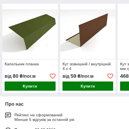
Капельник планка
Кут зовнішній / внутрішній
Кут 
4 х 4
мм г
80
59
468
від
₴/пог.м
від
₴/пог.м
Купити
Купити
Про нас
Рейтинг не сформований
Менше 5 відгуків за останній рік