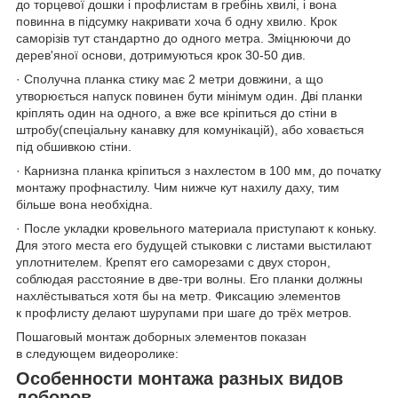
до торцевої дошки і профлистам в гребінь хвилі, і вона
повинна в підсумку накривати хоча б одну хвилю. Крок
саморізів тут стандартно до одного метра. Зміцнюючи до
дерев'яної основи, дотримуються крок 30-50 див.
· Сполучна планка стику має 2 метри довжини, а що
утворюється напуск повинен бути мінімум один. Дві планки
кріплять один на одного, а вже все кріпиться до стіни в
штробу(спеціальну канавку для комунікацій), або ховається
під обшивкою стіни.
· Карнизна планка кріпиться з нахлестом в 100 мм, до початку
монтажу профнастилу. Чим нижче кут нахилу даху, тим
більше вона необхідна.
· После укладки кровельного материала приступают к коньку.
Для этого места его будущей стыковки с листами выстилают
уплотнителем. Крепят его саморезами с двух сторон,
соблюдая расстояние в две-три волны. Его планки должны
нахлёстываться хотя бы на метр. Фиксацию элементов
к профлисту делают шурупами при шаге до трёх метров.
Пошаговый монтаж доборных элементов показан
в следующем видеоролике:
Особенности монтажа разных видов
доборов