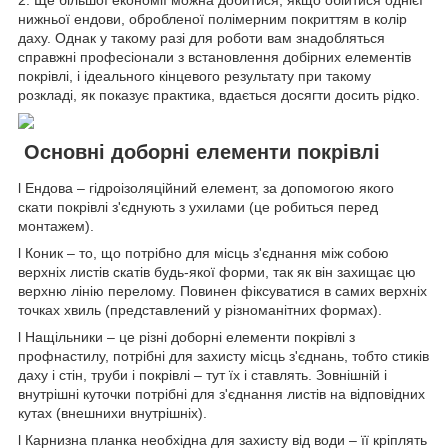
2. Ще більшої економії можна добитися, якщо обійтися однієї
нижньої ендови, обробленої полімерним покриттям в колір
даху. Однак у такому разі для роботи вам знадобляться
справжні професіонали з встановлення добірних елементів
покрівлі, і ідеального кінцевого результату при такому
розкладі, як показує практика, вдається досягти досить рідко.
Основні доборні елементи покрівлі
l Ендова – гідроізоляційний елемент, за допомогою якого
скати покрівлі з'єднують з ухилами (це робиться перед
монтажем).
l Коник – то, що потрібно для місць з'єднання між собою
верхніх листів скатів будь-якої форми, так як він захищає цю
верхню лінію перелому. Повинен фіксуватися в самих верхніх
точках хвиль (представлений у різноманітних формах).
l Нащільники – це різні доборні елементи покрівлі з
профнастилу, потрібні для захисту місць з'єднань, тобто стиків
даху і стін, труби і покрівлі – тут їх і ставлять. Зовнішній і
внутрішні куточки потрібні для з'єднання листів на відповідних
кутах (внешнихи внутрішніх).
l Карнизна планка необхідна для захисту від води – її кріплять