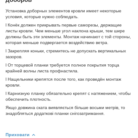
Установка доборных элементов кровли имеет некоторые
условия, которые нужно соблюдать.
l Конёк должен прикрывать первые саморезы, держащие
листы кровли. Чем меньше угол наклона крыши, тем шире
должны быть эти элементы. Монтаж начинают с той стороны,
которая меньше подвергается воздействию ветра.
l Закрепляя коньки, стремитесь не допускать вертикальных
зазоров.
l От торцевой планки требуется полное покрытия торца
крайней волны листа профнастила.
l Нащельники крепятся после того, как проведён монтаж
кровли.
l Карнизную планку обязательно крепят с натяжением, чтобы
обеспечить плотность.
Якщо довжина ската виявляється більше восьми метрів, то
знадобляться додаткові планки снігозатримання.
Приховати