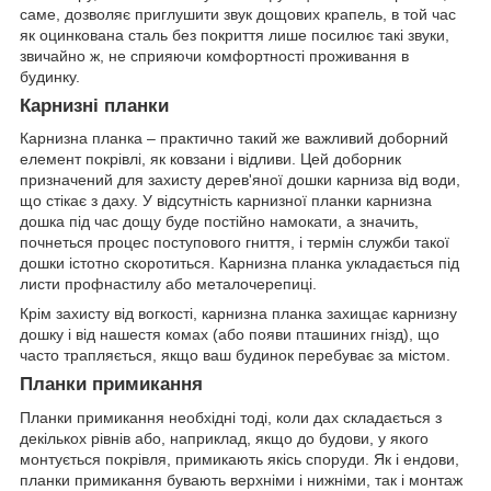
саме, дозволяє приглушити звук дощових крапель, в той час
як оцинкована сталь без покриття лише посилює такі звуки,
звичайно ж, не сприяючи комфортності проживання в
будинку.
Карнизні планки
Карнизна планка – практично такий же важливий доборний
елемент покрівлі, як ковзани і відливи. Цей доборник
призначений для захисту дерев'яної дошки карниза від води,
що стікає з даху. У відсутність карнизної планки карнизна
дошка під час дощу буде постійно намокати, а значить,
почнеться процес поступового гниття, і термін служби такої
дошки істотно скоротиться. Карнизна планка укладається під
листи профнастилу або металочерепиці.
Крім захисту від вогкості, карнизна планка захищає карнизну
дошку і від нашестя комах (або появи пташиних гнізд), що
часто трапляється, якщо ваш будинок перебуває за містом.
Планки примикання
Планки примикання необхідні тоді, коли дах складається з
декількох рівнів або, наприклад, якщо до будови, у якого
монтується покрівля, примикають якісь споруди. Як і ендови,
планки примикання бувають верхніми і нижніми, так і монтаж