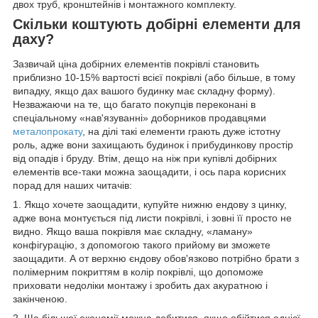
двох труб, кронштейнів і монтажного комплекту.
Скільки коштують добірні елементи для
даху?
Зазвичай ціна добірних елементів покрівлі становить
приблизно 10-15% вартості всієї покрівлі (або більше, в тому
випадку, якщо дах вашого будинку має складну форму).
Незважаючи на те, що багато покупців переконані в
спеціальному «нав'язуванні» доборников продавцями
металопрокату
, на ділі такі елементи грають дуже істотну
роль, адже вони захищають будинок і прибудинкову простір
від опадів і бруду. Втім, дещо на ніж при купівлі добірних
елементів все-таки можна заощадити, і ось пара корисних
порад для наших читачів:
1. Якщо хочете заощадити, купуйте нижню ендову з цинку,
адже вона монтується під листи покрівлі, і зовні її просто не
видно. Якщо ваша покрівля має складну, «ламану»
конфігурацію, з допомогою такого прийому ви зможете
заощадити. А от верхню єндову обов'язково потрібно брати з
полімерним покриттям в колір покрівлі, що допоможе
приховати недоліки монтажу і зробить дах акуратною і
закінченою.