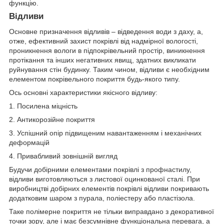
функцію.
Відливи
Основне призначення відливів – відведення води з даху, а,
отже, ефективний захист покрівлі від надмірної вологості,
проникнення вологи в підпокрівельний простір, виникнення
протікання та інших негативних явищ, здатних викликати
руйнування стін будинку. Таким чином, відливи є необхідним
елементом покрівельного покриття будь-якого типу.
Ось основні характеристики якісного відливу:
1. Посилена міцність
2. Антикорозійне покриття
3. Успішний опір підвищеним навантаженням і механічних
деформацій
4. Привабливий зовнішній вигляд
Будучи добірними елементами покрівлі з профнастилу,
відливи виготовляються з листової оцинкованої сталі. При
виробництві добірних елементів покрівлі відливи покривають
додатковим шаром з пурала, поліестеру або пластізола.
Таке полімерне покриття не тільки виправдано з декоративної
точки зору, але і має безсумнівне функціональна перевага, а