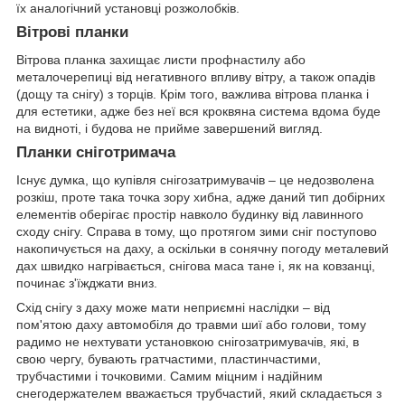
їх аналогічний установці розжолобків.
Вітрові планки
Вітрова планка захищає листи профнастилу або
металочерепиці від негативного впливу вітру, а також опадів
(дощу та снігу) з торців. Крім того, важлива вітрова планка і
для естетики, адже без неї вся кроквяна система вдома буде
на видноті, і будова не прийме завершений вигляд.
Планки сніготримача
Існує думка, що купівля снігозатримувачів – це недозволена
розкіш, проте така точка зору хибна, адже даний тип добірних
елементів оберігає простір навколо будинку від лавинного
сходу снігу. Справа в тому, що протягом зими сніг поступово
накопичується на даху, а оскільки в сонячну погоду металевий
дах швидко нагрівається, снігова маса тане і, як на ковзанці,
починає з'їжджати вниз.
Схід снігу з даху може мати неприємні наслідки – від
пом'ятою даху автомобіля до травми шиї або голови, тому
радимо не нехтувати установкою снігозатримувачів, які, в
свою чергу, бувають гратчастими, пластинчастими,
трубчастими і точковими. Самим міцним і надійним
снегодержателем вважається трубчастий, який складається з