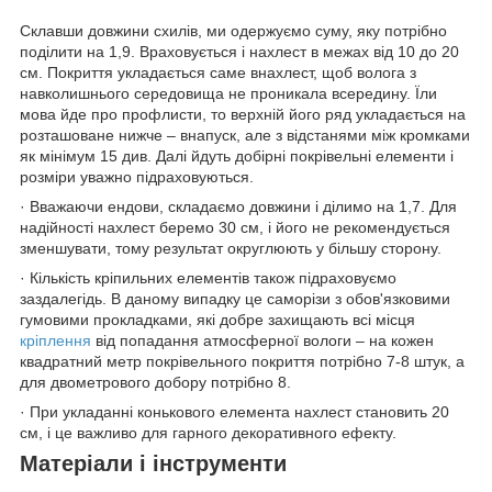
Склавши довжини схилів, ми одержуємо суму, яку потрібно
поділити на 1,9. Враховується і нахлест в межах від 10 до 20
см. Покриття укладається саме внахлест, щоб волога з
навколишнього середовища не проникала всередину. Їли
мова йде про профлисти, то верхній його ряд укладається на
розташоване нижче – внапуск, але з відстанями між кромками
як мінімум 15 див. Далі йдуть добірні покрівельні елементи і
розміри уважно підраховуються.
· Вважаючи ендови, складаємо довжини і ділимо на 1,7. Для
надійності нахлест беремо 30 см, і його не рекомендується
зменшувати, тому результат округлюють у більшу сторону.
· Кількість кріпильних елементів також підраховуємо
заздалегідь. В даному випадку це саморізи з обов'язковими
гумовими прокладками, які добре захищають всі місця
кріплення
від попадання атмосферної вологи – на кожен
квадратний метр покрівельного покриття потрібно 7-8 штук, а
для двометрового добору потрібно 8.
· При укладанні конькового елемента нахлест становить 20
см, і це важливо для гарного декоративного ефекту.
Матеріали і інструменти