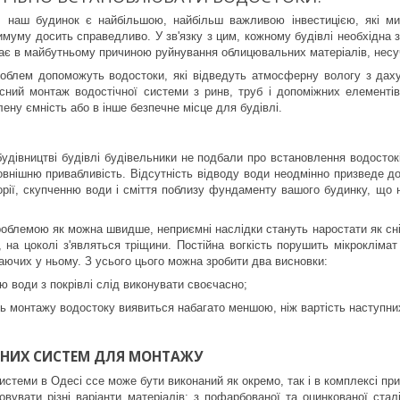
, наш будинок є найбільшою, найбільш важливою інвестицією, які ми
имуму досить справедливо. У зв'язку з цим, кожному будівлі необхідна з
тає в майбутньому причиною руйнування облицювальних матеріалів, несуч
роблем допоможуть водостоки, які відведуть атмосферну вологу з даху 
сний монтаж водостічної системи з ринв, труб і допоміжних елементів
лену ємність або в інше безпечне місце для будівлі.
будівництві будівлі будівельники не подбали про встановлення водосток
внішню привабливість. Відсутність відводу води неодмінно призведе до 
рії, скупченню води і сміття поблизу фундаменту вашого будинку, що 
роблемою як можна швидше, неприємні наслідки стануть наростати як сн
 на цоколі з'являться тріщини. Постійна вогкість порушить мікрокліма
ваючих у ньому. З усього цього можна зробити два висновки:
ю води з покрівлі слід виконувати своєчасно;
сть монтажу водостоку виявиться набагато меншою, ніж вартість наступних
ЧНИХ СИСТЕМ ДЛЯ МОНТАЖУ
истеми в Одесі ссе може бути виконаний як окремо, так і в комплексі пр
вувати різні варіанти матеріалів: з пофарбованої та оцинкованої сталі,