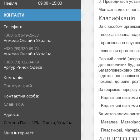
3. Проводиться устан
Неділя
09:00
15:00
Монтаж водостічної с
КОНТАКТИ
Класифікація
За способом організа
+380 (67) 549-25-33
· неорганізована водо
Анжела Онлайн Україна
· організована внутрі
+380 (99) 320-69-74
· зовнішня організова
Анжела Онлайн Україна
Перший спосіб (неорг
+380 (73) 132-34-19
для невеликих будіве
Артур Ринок Одеса
багатоповерхових спо
відстані від зовнішні
покрівлі до ринв, роз
Преміумстрой
За формою перерізу т
· Водостічні системи 
Славіч К.А.
· Водостічні системи 
За матеріалами вигот
Семена Палія 125а, Одеса, Україна
· Металеві. Матеріал
· Пластикові. Матері
ДЛЯ ЧОГО ПО