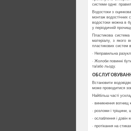
системи одне: правил
Водостоки з оцинкован
монтаж водостічних с
водостоки можна в бу
у періодичній прочищ
Пластикова система 
матеріалу, з якого 
пластикових систем в
· Неправильна разукл
· Жолоби повинні бути
та/або льоду.
ОБСЛУГОВУВАНН
Встановити водовідво
може проводитися зо
Найбільш часті ускла
· виникнення вогнищ 
· розломи і тріщини,
· ослаблення і дзвін 
· протікання на стика