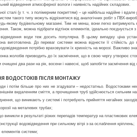
ьний відведення атмосферної вологи і наявність надійних складових.
ої сталі (у т. ч. з полімерним покриттям) – це найбільш надійне і вдале 
истем такого типу можуть відрізнятися від аналогічних робіт з ПВХ-вироб
дь-якому будівельному магазині. Тим не менш, вони легко витримують 
ення. Також, можна підібрати відтінок елементів, ідеально поєднується 
відведення води теж досить популярна. В цьому випадку ціна устано
вона виготовлена. До переваг системи можна віднести її стійкість до 
одовідведення потрібно враховувати їх крихкість на морозі. Важливо зна
онка жолобів призводить до їх засмічення, що в свою чергу утворює стояч
 очищені два рази на рік, восени і навесні, щоб запобігти засмічення від 
Я ВОДОСТОКІВ ПІСЛЯ МОНТАЖУ
ди і потім більше про них не згадувати – недостатньо. Водостоками н
внішнім видаленням сміття, а прочищення труб здійснюється сильним на
днення, що виникають у системі і потребують прийняття негайних заходів
корозії на металевих трубах;
 що виникли в результаті різких перепадів температур на пластикових еле
конструкції водовідведення при сильному вітрі з-за ослаблення кріплень;
х елементів системи;