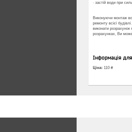
· застій води при си
Виконуючи монтаж вод
ремонту всієї будівлі
виконати розрахунок 
розрахунках, Ви може
Інформація дл
Ціна:
110 ₴