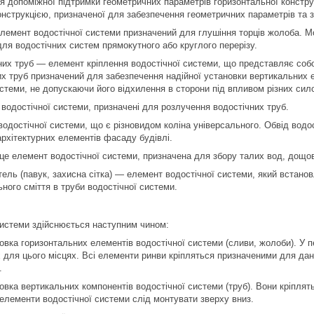
ння допоміжної підтримки геометричних параметрів горизонтальної констру
нструкцією, призначеної для забезпечення геометричних параметрів та з
лемент водостічної системи призначений для глушіння торців жолоба. Мо
ля водостічних систем прямокутного або круглого перерізу.
них труб — елемент кріплення водостічної системи, що представляє собою
х труб призначений для забезпечення надійної установки вертикальних 
истеми, не допускаючи його відхилення в сторони під впливом різних сило
 водостічної системи, призначені для розлучення водостічних труб.
одостічної системи, що є різновидом коліна універсального. Обвід водо
архітектурних елементів фасаду будівлі.
 це елемент водостічної системи, призначена для збору талих вод, дощов
тель (павук, захисна сітка) — елемент водостічної системи, який встано
льного сміття в труби водостічної системи.
системи здійснюється наступним чином:
овка горизонтальних елементів водостічної системи (сливи, жолоби). У п
 для цього місцях. Всі елементи ринви кріпляться призначеними для дани
.
овка вертикальних компонентів водостічної системи (труб). Вони кріплять
 елементи водостічної системи слід монтувати зверху вниз.