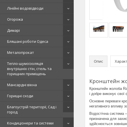
Лінійні водовідводи
Огорожа
Димарі
Бляшані роботи Одеса
Металопрокат
Опис
Харак
Тепло-шумоізоляція
внутрішніх стін, стель та
горищних приміщень
Кронштейн жол
Мансардні вікна
Кронштейн жолоба Ra
і добре виконує свої
Горищні сходи
Основне переваги кро
негативного впливу з
Благоустрій території, Сад і
город
Водостічна система — 
призначена для захис
Кондиціонери та системи
здійснюється зовнішн