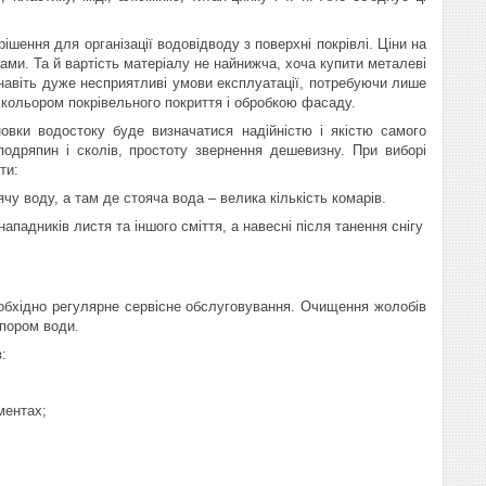
рішення для організації водовідводу з поверхні покрівлі. Ціни на
ами. Та й вартість матеріалу не найнижча, хоча купити металеві
навіть дуже несприятливі умови експлуатації, потребуючи лише
з кольором покрівельного покриття і обробкою фасаду.
вки водостоку буде визначатися надійністю і якістю самого
подряпин і сколів, простоту звернення дешевизну. При виборі
ти:
у воду, а там де стояча вода – велика кількість комарів.
нападників листя та іншого сміття, а навесні після танення снігу
еобхідно регулярне сервісне обслуговування. Очищення жолобів
пором води.
:
ментах;