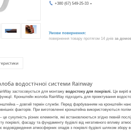
+380 (67) 549-25-33
повернення товару протягом 14 днів
за домо
теристики
оба водостічної системи Rainway
inWay застосовується для монтажу
водостоку для покрівлі.
Це виріб 
 функції. Кронштейн жолоба RainWay підходить для проектування водосток
нштейна – довгий термін служби. Перед фарбуванням на кронштейн нано
овнішніх факторів. При виготовленні кронштейна використовуються поліме
це сукупність різних елементів, які встановлюються згідно певній послід
ту покрівлі, фасаду та фундаменту будівлі від негативного впливу атмо
є водовідведення атмосферних опадів з покрівлі будівлі шляхом збору вод