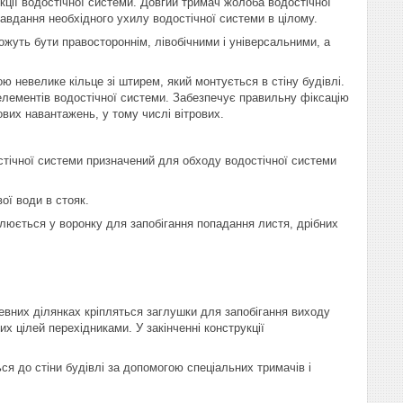
кції водостічної системи. Довгий тримач жолоба водостічної
авдання необхідного ухилу водостічної системи в цілому.
жуть бути правостороннім, лівобічними і універсальними, а
 невелике кільце зі штирем, який монтується в стіну будівлі.
елементів водостічної системи. Забезпечує правильну фіксацію
вих навантажень, у тому числі вітрових.
стічної системи призначений для обходу водостічної системи
ої води в стояк.
влюється у воронку для запобігання попадання листя, дрібних
евних ділянках кріпляться заглушки для запобігання виходу
х цілей перехідниками. У закінченні конструкції
ся до стіни будівлі за допомогою спеціальних тримачів і