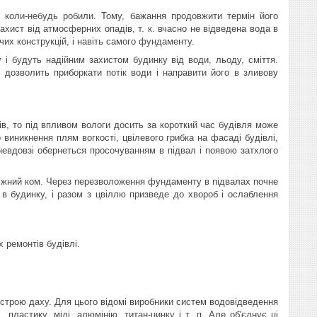
 коли-небудь робили. Тому, бажання продовжити термін його
ахист від атмосферних опадів, т. к. вчасно не відведена вода в
их конструкцій, і навіть самого фундаменту.
і будуть надійним захистом будинку від води, льоду, сміття.
 дозволить приборкати потік води і направити його в зливову
ів, то під впливом вологи досить за короткий час будівля може
виникнення плям вогкості, цвілевого грибка на фасаді будівлі,
невдовзі обернеться просочуванням в підвал і появою затхлого
іжний ком. Через перезволоження фундаменту в підвалах почне
т в будинку, і разом з цвіллю призведе до хвороб і ослаблення
 ремонтів будівлі.
истрою даху. Для цього відомі виробники систем водовідведення
 пластику, міді, алюмінію, титан-цинку і т. п. Але об'єднує ці