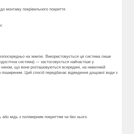
 до монтажу покрівельного покриття.
и:
 безпосередньо на землю. Використовується ця система лише
водостічна система) — застосовується найчастіше у
 чином, що вони розташовуються всередині, на невеликій
ільш поширеним. Цей спосіб передбачає відведення дощової води з
 або мідь з полімерним покриттям чи без нього.