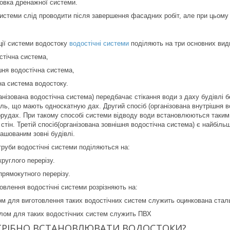
овка дренажної системи.
истеми слід проводити після завершення фасадних робіт, але при цьому
ції системи водостоку
водостічні системи
поділяють на три основних вид
стічна система,
шня водостічна система,
на система водостоку.
анізована водостічна система) передбачає стікання води з даху будівлі
ль, що мають односкатную дах. Другий спосіб (організована внутрішня 
рудах. При такому способі системи відводу води встановлюються таким
х стін. Третій спосіб(організована зовнішня водостічна система) є найб
ташованим зовні будівлі.
руби водостічні системи поділяються на:
круглого перерізу.
прямокутного перерізу.
овлення водостічні системи розрізняють на:
ом для виготовлення таких водостічних систем служить оцинкована сталь
алом для таких водостічних систем служить ПВХ
ТРІБНО ВСТАНОВЛЮВАТИ ВОДОСТОКИ?