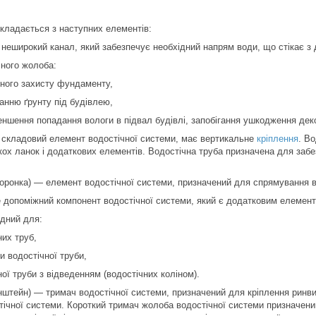
кладається з наступних елементів:
 неширокий канал, який забезпечує необхідний напрям води, що стікає з 
чного жолоба:
йного захисту фундаменту,
ванню ґрунту під будівлею,
меншення попадання вологи в підвал будівлі, запобігання ушкодження дек
 складовий елемент водостічної системи, має вертикальне
кріплення
. В
кох ланок і додаткових елементів. Водостічна труба призначена для забе
Воронка) — елемент водостічної системи, призначений для спрямування в
е допоміжний компонент водостічної системи, який є додатковим елемент
ідний для:
них труб,
и водостічної труби,
ної труби з відведенням (водостічних коліном).
нштейн) — тримач водостічної системи, призначений для кріплення ринви 
ічної системи. Короткий тримач жолоба водостічної системи призначений