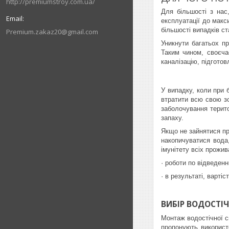
http://premiumstroy.com.ua/
Для більшості з нас
експлуатації до макс
більшості випадків с
Premium.zakaz20@gmail.com
Уникнути багатьох п
Таким чином, своєча
каналізацію, підготов
У випадку, коли при 
втратити всю свою зо
заболочування терито
запаху.
Якщо не зайнятися п
накопичуватися вода,
імунітету всіх прожи
· роботи по відведенн
· в результаті, варті
ВИБІР ВОДОСТІ
Монтаж водостічної с
пропонують використо