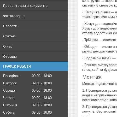
конструкції і створе
Презентации и документы
системи є силовою ко
· Заглушка ринви — е
Фотогалерея
також призначеними д
· Хомут для водостіч
Новости
Хомут для водостічни
стояка водостічної с
Статьи
· Трійники — елемент
О нас
· Обводи — елемент в
різних декоративних 
Отзывы
· Водозбірні вирви —
· Решітка-листеулови
ГРАФІК РОБОТИ
гілок, хвої та будіве
Монтаж
Понеділок
09:00
18:00
Вівторок
09:00
18:00
Монтаж водостічної 
Середа
09:00
18:00
1. Проводиться устан
води в непризначених
Четвер
09:00
18:00
встановлюється злив
Пʼятниця
09:00
18:00
2. Проводиться устан
хомутів. Вертикальні
Субота
09:00
18:00