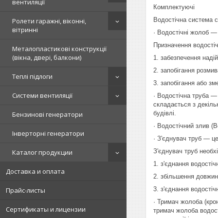
вентиляції
Комплектуючі
Водостічна система с
Ролети гаражні, віконні,
вітринні
· Водостічні жолоб —
Призначення водості
Металопластикові конструкції
(вікна, двері, балкони)
1. забезпечення наді
2. запобігання розми
Теплі підлоги
3. запобігання або з
Системи вентиляції
· Водостічна труба —
складається з декіль
будівлі.
Бензинові генератори
· Водостічний злив (
Інверторні генератори
· З'єднувач труб — ц
З'єднувач труб необх
Каталог продукции
1. з'єднання водостіч
Доставка и оплата
2. збільшення довжин
3. з'єднання водостіч
Прайс-листы
· Тримач жолоба (кро
Сертификаты и лицензии
тримач жолоба водост