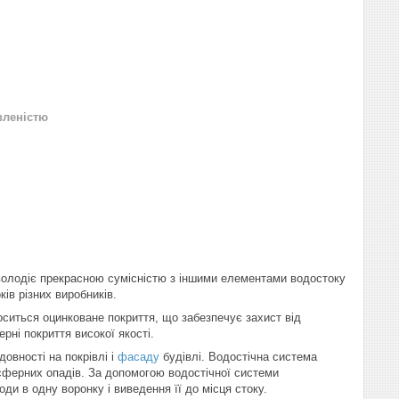
вленістю
володіє прекрасною сумісністю з іншими елементами водостоку
ів різних виробників.
ситься оцинковане покриття, що забезпечує захист від
рні покриття високої якості.
овності на покрівлі і
фасаду
будівлі. Водостічна система
сферних опадів. За допомогою водостічної системи
и в одну воронку і виведення її до місця стоку.