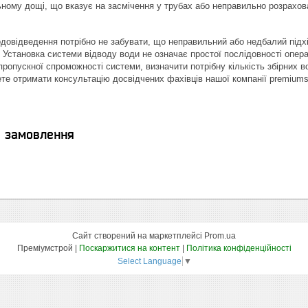
льному дощі, що вказує на засмічення у трубах або неправильно розрахо
овідведення потрібно не забувати, що неправильний або недбалий підхі
. Установка системи відводу води не означає простої послідовності опер
пропускної спроможності системи, визначити потрібну кількість збірних в
те отримати консультацію досвідчених фахівців нашої компанії premiums
я замовлення
Сайт створений на маркетплейсі
Prom.ua
Преміумстрой |
Поскаржитися на контент
|
Політика конфіденційності
Select Language
▼