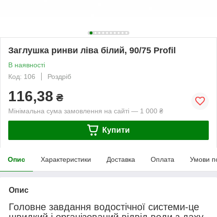
Заглушка ринви ліва білий, 90/75 Profil
В наявності
Код: 106
Роздріб
116,38
₴
Мінімальна сума замовлення на сайті — 1 000 ₴
Купити
Опис
Характеристики
Доставка
Оплата
Умови п
Опис
Головне завдання водостічної системи-це
швидкий і організований відвід води з даху