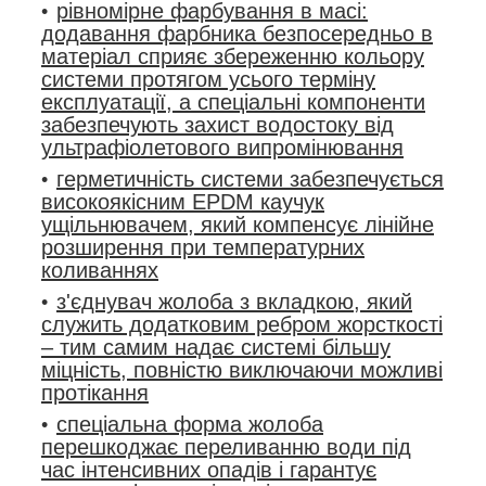
рівномірне фарбування в масі:
додавання фарбника безпосередньо в
матеріал сприяє збереженню кольору
системи протягом усього терміну
експлуатації, а спеціальні компоненти
забезпечують захист водостоку від
ультрафіолетового випромінювання
герметичність системи забезпечується
високоякісним EPDM каучук
ущільнювачем, який компенсує лінійне
розширення при температурних
коливаннях
з'єднувач жолоба з вкладкою, який
служить додатковим ребром жорсткості
– тим самим надає системі більшу
міцність, повністю виключаючи можливі
протікання
спеціальна форма жолоба
перешкоджає переливанню води під
час інтенсивних опадів і гарантує