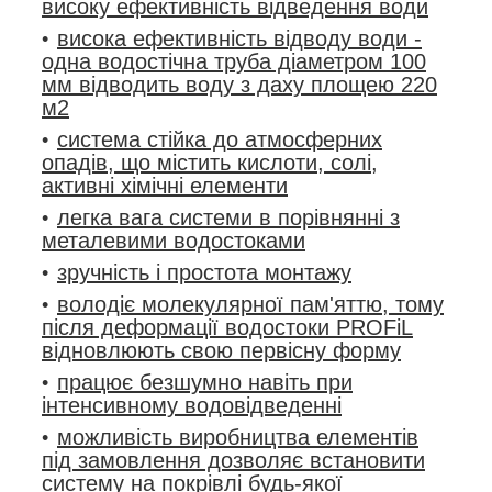
високу ефективність відведення води
висока ефективність відводу води -
одна водостічна труба діаметром 100
мм відводить воду з даху площею 220
м
2
система стійка до атмосферних
опадів, що містить кислоти, солі,
активні хімічні елементи
легка вага системи в порівнянні з
металевими водостоками
зручність і простота монтажу
володіє молекулярної пам'яттю, тому
після деформації водостоки PROFiL
відновлюють свою первісну форму
працює безшумно навіть при
інтенсивному водовідведенні
можливість виробництва елементів
під замовлення дозволяє встановити
систему на покрівлі будь-якої