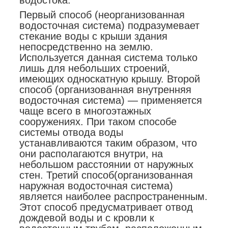
водостока.
Первый способ (неорганизованная
водосточная система) подразумевает
стекание воды с крыши здания
непосредственно на землю.
Используется данная система только
лишь для небольших строений,
имеющих односкатную крышу. Второй
способ (организованная внутренняя
водосточная система) — применяется
чаще всего в многоэтажных
сооружениях. При таком способе
системы отвода воды
устанавливаются таким образом, что
они располагаются внутри, на
небольшом расстоянии от наружных
стен. Третий способ(организованная
наружная водосточная система)
является наиболее распространенным.
Этот способ предусматривает отвод
дождевой воды и с кровли к