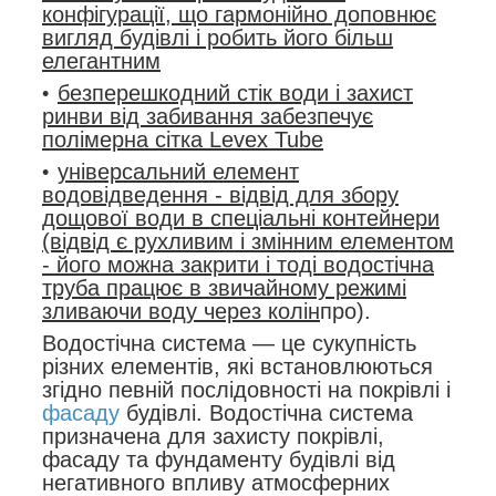
конфігурації, що гармонійно доповнює
вигляд будівлі і робить його більш
елегантним
безперешкодний стік води і захист
ринви від забивання забезпечує
полімерна сітка Levex Tube
універсальний елемент
водовідведення - відвід для збору
дощової води в спеціальні контейнери
(відвід є рухливим і змінним елементом
- його можна закрити і тоді водостічна
труба працює в звичайному режимі
зливаючи воду через колін
про).
Водостічна система — це сукупність
різних елементів, які встановлюються
згідно певній послідовності на покрівлі і
фасаду
будівлі. Водостічна система
призначена для захисту покрівлі,
фасаду та фундаменту будівлі від
негативного впливу атмосферних