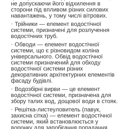
не допускаючи його відхилення в
сторони під впливом різних силових
навантажень, у тому числі вітрових.
· Трійники — елемент водостічної
системи, призначені для розлучення
водостічних труб.
· Обводи — елемент водостічної
системи, що є різновидом коліна
універсального. Обвід водостічної
системи призначений для обходу
водостічної системи різних
декоративних архітектурних елементів
фасаду будівлі.
· Водозбірні вирви — це елемент
водостічної системи, призначена для
збору талих вод, дощової води в стояк.
· Решітка-листеуловитель (павук,
захисна сітка) — елемент водостічної
системи, який встановлюється у
воронку для запобігання попадання