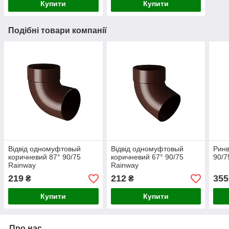
Купити
Купити
Подібні товари компанії
Відвід одномуфтовый
Відвід одномуфтовый
Ринв
коричневий 87° 90/75
коричневий 67° 90/75
90/7
Rainway
Rainway
219
212
355
₴
₴
Купити
Купити
Про нас