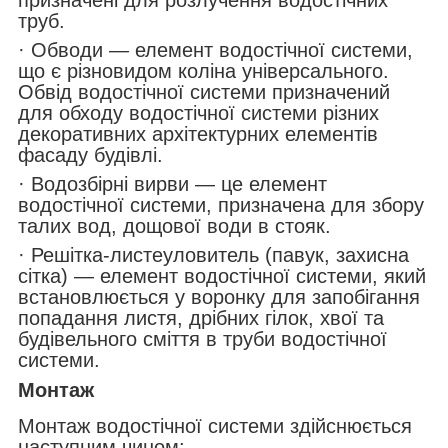
призначені для розлучення водостічних
труб.
· Обводи — елемент водостічної системи,
що є різновидом коліна універсального.
Обвід водостічної системи призначений
для обходу водостічної системи різних
декоративних архітектурних елементів
фасаду будівлі.
· Водозбірні вирви — це елемент
водостічної системи, призначена для збору
талих вод, дощової води в стояк.
· Решітка-листеуловитель (павук, захисна
сітка) — елемент водостічної системи, який
встановлюється у воронку для запобігання
попадання листя, дрібних гілок, хвої та
будівельного сміття в труби водостічної
системи.
Монтаж
Монтаж водостічної системи здійснюється
наступним чином: