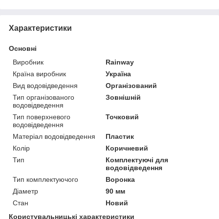
Характеристики
Основні
Виробник
Rainway
Країна виробник
Україна
Вид водовідведення
Організований
Тип організованого
Зовнішній
водовідведення
Тип поверхневого
Точковий
водовідведення
Матеріал водовідведення
Пластик
Колір
Коричневий
Тип
Комплектуючі для
водовідведення
Тип комплектуючого
Воронка
Діаметр
90 мм
Стан
Новий
Користувальницькі характеристики