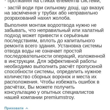
· протікання на стиках елементів системи;
· застій води при сильному дощі, що вказує
на засмічення у трубах або неправильно
розрахований нахил жолоба.
Выполняя монтаж водоотвода нужно не
забывать, что неправильный или халатный
подход может привести к серьёзным
последствиям, вплоть до капитального
ремонта всего здания. Установка системы
отвода воды не означает простой
последовательности операций, изложенной
в инструкции. Для эффективной работы
необходимо выполнить расчёт пропускной
способности системы, определить нужное
количество сборных воронок и места их
расположения. Чтобы избежать ошибок в
расчётах, Вы можете получить
консультацию у опытных специалистов
нашей компании premiumstroy.
Приховати