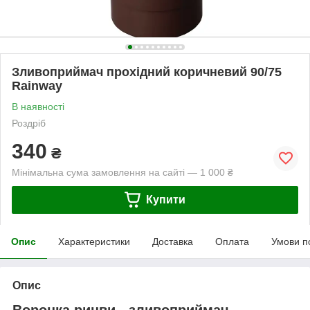
Зливоприймач прохідний коричневий 90/75
Rainway
В наявності
Роздріб
340
₴
Мінімальна сума замовлення на сайті — 1 000 ₴
Купити
Опис
Характеристики
Доставка
Оплата
Умови п
Опис
Воронка ринви - зливоприймач