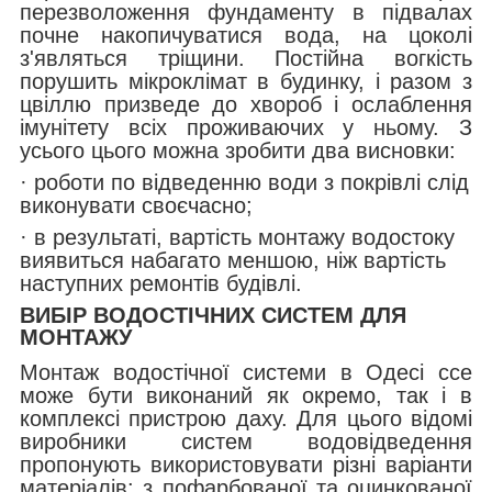
перезволоження фундаменту в підвалах
почне накопичуватися вода, на цоколі
з'являться тріщини. Постійна вогкість
порушить мікроклімат в будинку, і разом з
цвіллю призведе до хвороб і ослаблення
імунітету всіх проживаючих у ньому. З
усього цього можна зробити два висновки:
· роботи по відведенню води з покрівлі слід
виконувати своєчасно;
· в результаті, вартість монтажу водостоку
виявиться набагато меншою, ніж вартість
наступних ремонтів будівлі.
ВИБІР ВОДОСТІЧНИХ СИСТЕМ ДЛЯ
МОНТАЖУ
Монтаж водостічної системи в Одесі ссе
може бути виконаний як окремо, так і в
комплексі пристрою даху. Для цього відомі
виробники систем водовідведення
пропонують використовувати різні варіанти
матеріалів: з пофарбованої та оцинкованої