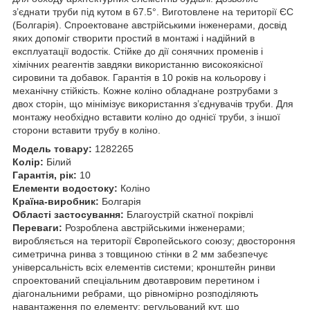
з’єднати труби під кутом в 67.5°. Виготовлене на території ЄС
(Болгарія). Спроектоване австрійськими інженерами, досвід
яких допоміг створити простий в монтажі і надійний в
експлуатації водостік. Стійке до дії сонячних променів і
хімічних реагентів завдяки використанню високоякісної
сировини та добавок. Гарантія в 10 років на кольорову і
механічну стійкість. Кожне коліно обладнане розтрубами з
двох сторін, що мінімізує використання з’єднувачів труби. Для
монтажу необхідно вставити коліно до однієї труби, з іншої
сторони вставити трубу в коліно.
Модель товару:
1282265
Колір:
Білий
Гарантія, рік:
10
Елементи водостоку:
Коліно
Країна-виробник:
Болгарія
Області застосування:
Благоустрій скатної покрівлі
Переваги:
Розроблена австрійськими інженерами;
виробляється на території Європейського союзу; двостороння
симетрична ринва з товщиною стінки в 2 мм забезпечує
універсальність всіх елементів системи; кронштейн ринви
спроектований спеціальним двотавровим перетином і
діагональними ребрами, що рівномірно розподіляють
навантаження по елементу; регульований кут, що