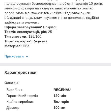
налаштовується безпосередньо на об’єкті; гарантія 10 років;
клямри-фіксатори на з’єднувальних елементах значно
полегшують монтаж системи; лійка і з’єднувач ринви
обладнані спеціальним «вушком», яке допомагає надійно
зафіксувати елемент.
Сфера застосування:
Покрівлі
Термін експлуатації, рік:
25
Тип cистеми:
125/100
Торгова марка:
Regenau
Матеріал:
ПВХ
Приховати
Характеристики
Основні
Виробник
REGENAU
Гарантійний термін
120 міс
Країна виробник
Болгарія
Діаметр
100 мм