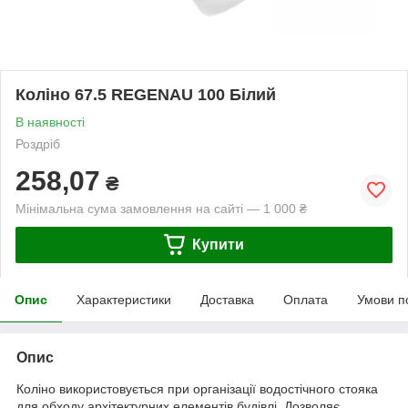
Коліно 67.5 REGENAU 100 Білий
В наявності
Роздріб
258,07
₴
Мінімальна сума замовлення на сайті — 1 000 ₴
Купити
Опис
Характеристики
Доставка
Оплата
Умови п
Опис
Коліно використовується при організації водостічного стояка
для обходу архітектурних елементів будівлі. Дозволяє