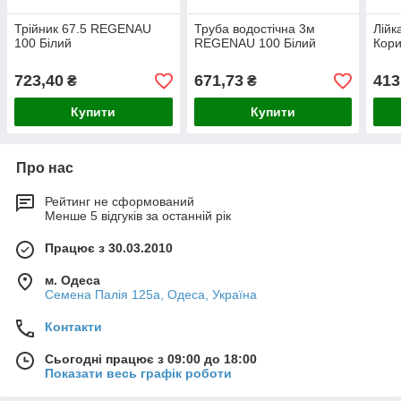
Трійник 67.5 REGENAU
Труба водостічна 3м
Лій
100 Білий
REGENAU 100 Білий
Кор
723,40
671,73
413
₴
₴
Купити
Купити
Про нас
Рейтинг не сформований
Менше 5 відгуків за останній рік
Працює з 30.03.2010
м. Одеса
Семена Палія 125а, Одеса, Україна
Контакти
Сьогодні працює з 09:00 до 18:00
Показати весь графік роботи