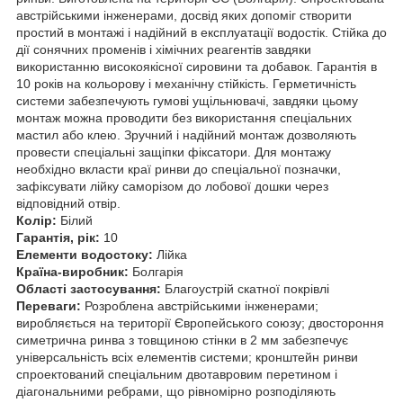
австрійськими інженерами, досвід яких допоміг створити
простий в монтажі і надійний в експлуатації водостік. Стійка до
дії сонячних променів і хімічних реагентів завдяки
використанню високоякісної сировини та добавок. Гарантія в
10 років на кольорову і механічну стійкість. Герметичність
системи забезпечують гумові ущільнювачі, завдяки цьому
монтаж можна проводити без використання спеціальних
мастил або клею. Зручний і надійний монтаж дозволяють
провести спеціальні защіпки фіксатори. Для монтажу
необхідно вкласти краї ринви до спеціальної позначки,
зафіксувати лійку саморізом до лобової дошки через
відповідний отвір.
Колір:
Білий
Гарантія, рік:
10
Елементи водостоку:
Лійка
Країна-виробник:
Болгарія
Області застосування:
Благоустрій скатної покрівлі
Переваги:
Розроблена австрійськими інженерами;
виробляється на території Європейського союзу; двостороння
симетрична ринва з товщиною стінки в 2 мм забезпечує
універсальність всіх елементів системи; кронштейн ринви
спроектований спеціальним двотавровим перетином і
діагональними ребрами, що рівномірно розподіляють