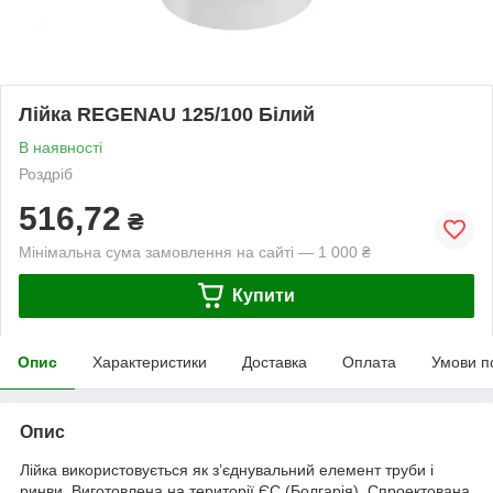
Лійка REGENAU 125/100 Білий
В наявності
Роздріб
516,72
₴
Мінімальна сума замовлення на сайті — 1 000 ₴
Купити
Опис
Характеристики
Доставка
Оплата
Умови п
Опис
Лійка використовується як з’єднувальний елемент труби і
ринви. Виготовлена на території ЄС (Болгарія). Спроектована