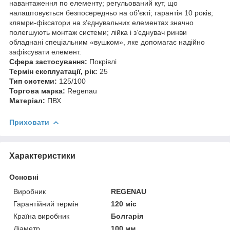
навантаження по елементу; регульований кут, що
налаштовується безпосередньо на об’єкті; гарантія 10 років;
клямри-фіксатори на з’єднувальних елементах значно
полегшують монтаж системи; лійка і з’єднувач ринви
обладнані спеціальним «вушком», яке допомагає надійно
зафіксувати елемент.
Сфера застосування:
Покрівлі
Термін експлуатації, рік:
25
Тип cистеми:
125/100
Торгова марка:
Regenau
Матеріал:
ПВХ
Приховати
Характеристики
Основні
Виробник
REGENAU
Гарантійний термін
120 міс
Країна виробник
Болгарія
Діаметр
100 мм