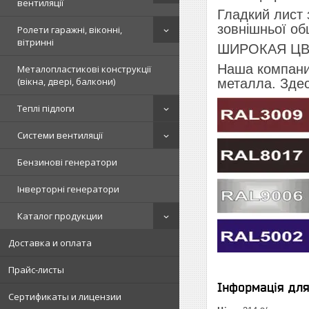
вентиляції
Гладкий лист 
зовнішньої обш
Ролети гаражні, віконні,
вітринні
ШИРОКАЯ ЦВ
Наша компани
Металопластикові конструкції
(вікна, двері, балкони)
металла. Зде
Теплі підлоги
Системи вентиляції
Бензинові генератори
Інверторні генератори
Каталог продукции
Доставка и оплата
Прайс-листы
Інформація дл
Сертификаты и лицензии