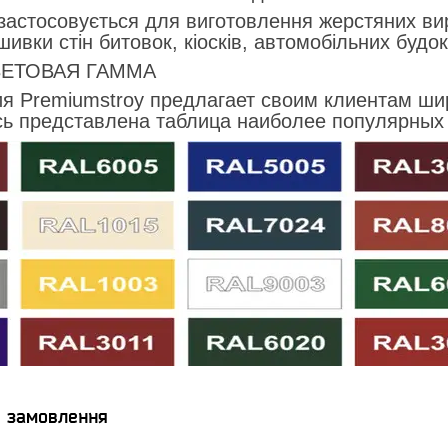
застосовується для виготовлення жерстяних виро
ивки стін битовок, кіосків, автомобільних будок 
ЕТОВАЯ ГАММА
я Premiumstroy предлагает своим клиентам ш
сь представлена таблица наиболее популярных 
я замовлення