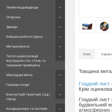
Лінійні водовідводи
Огорожа
Димарі
Бляшані роботи Одеса
Металопрокат
Опис
Харак
Тепло-шумоізоляція
внутрішніх стін, стель та
горищних приміщень
Товщина метал
Мансардні вікна
Гладкий лист
Горищні сходи
Крім оцинкова
Благоустрій території, Сад і
город
Гладкий лист 
будівельний м
Кондиціонери та системи
атмосферних в