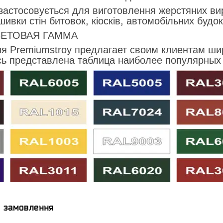
застосовується для виготовлення жерстяних виро
ивки стін битовок, кіосків, автомобільних будок 
ЕТОВАЯ ГАММА
я Premiumstroy предлагает своим клиентам ш
сь представлена таблица наиболее популярных 
я замовлення