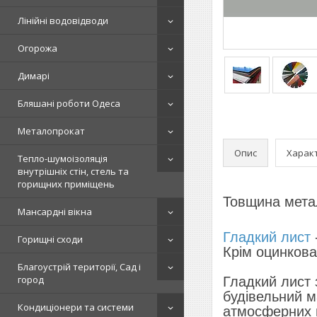
Лінійні водовідводи
Огорожа
Димарі
Бляшані роботи Одеса
Металопрокат
Опис
Харак
Тепло-шумоізоляція
внутрішніх стін, стель та
горищних приміщень
Товщина метал
Мансардні вікна
Гладкий лист
Горищні сходи
Крім оцинкова
Благоустрій території, Сад і
город
Гладкий лист 
будівельний м
Кондиціонери та системи
атмосферних в