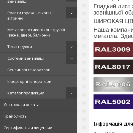
вентиляції
Гладкий лист 
зовнішньої обш
Ролети гаражні, віконні,
вітринні
ШИРОКАЯ ЦВ
Наша компани
Металопластикові конструкції
(вікна, двері, балкони)
металла. Зде
Теплі підлоги
Системи вентиляції
Бензинові генератори
Інверторні генератори
Каталог продукции
Доставка и оплата
Прайс-листы
Інформація дл
Сертификаты и лицензии