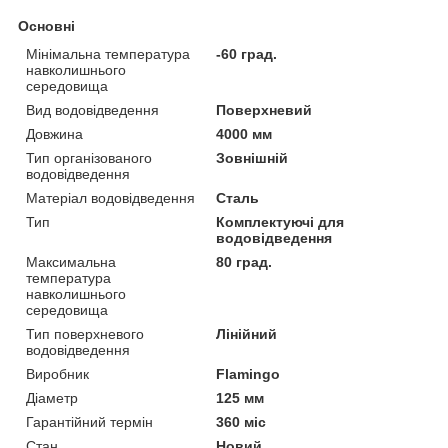
Основні
Мінімальна температура
-60 град.
навколишнього
середовища
Вид водовідведення
Поверхневий
Довжина
4000 мм
Тип організованого
Зовнішній
водовідведення
Матеріал водовідведення
Сталь
Тип
Комплектуючі для
водовідведення
Максимальна
80 град.
температура
навколишнього
середовища
Тип поверхневого
Лінійний
водовідведення
Виробник
Flamingo
Діаметр
125 мм
Гарантійний термін
360 міс
Стан
Новий