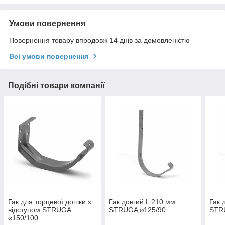
Умови повернення
Повернення товару впродовж 14 днів за домовленістю
Всі умови повернення
Подібні товари компанії
Гак для торцевої дошки з
Гак довгий L 210 мм
Гак 
відступом STRUGA
STRUGA ⌀125/90
STR
⌀150/100