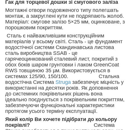
Гак для торцевої дошки зі смугового заліза
Могтажні отвори подовженого типу полегшать
монтаж, а закруглені кути не подряпають жолоб.
Матеріал: смугове залізо 5×25 мм, оцинковане, з
порошковим покриттям.
Сталь є найважливішим конструкційним
матеріалів у всьому світі. Сталь - це фундамент
водостічної системи Скандинавська листова
сталь виробництва SSAB - це
гарячеоцинкований сталевий лист, покритий з
обох боків шаром грунтовки і лаком GreenCoat
RWS товщиною 35 µм. Використовується в
системах
125/90, 150/100.
Стальна
водостічна Система
Struga
забезпечує міцність у
використанні на десятки років. Як доповнення
до системних покрівельних рішень вона
ідеально поєднується з покрівельним покриттям,
забезпечуючи функціональні характеристики
протягом усього терміну експлуатації.
Який колір Ви хочете підібрати до кольору
покрівлі?
Система