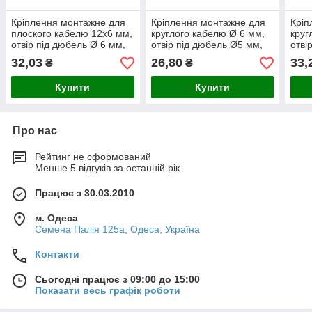
Кріплення монтажне для
Кріплення монтажне для
Кріп
плоского кабелю 12х6 мм,
круглого кабелю Ø 6 мм,
круг
отвір під дюбель Ø 6 мм,
отвір під дюбель Ø5 мм,
отві
100 шт.
100 шт.
100 
32,03
26,80
33,
₴
₴
Купити
Купити
Про нас
Рейтинг не сформований
Менше 5 відгуків за останній рік
Працює з 30.03.2010
м. Одеса
Семена Палія 125а, Одеса, Україна
Контакти
Сьогодні працює з 09:00 до 15:00
Показати весь графік роботи