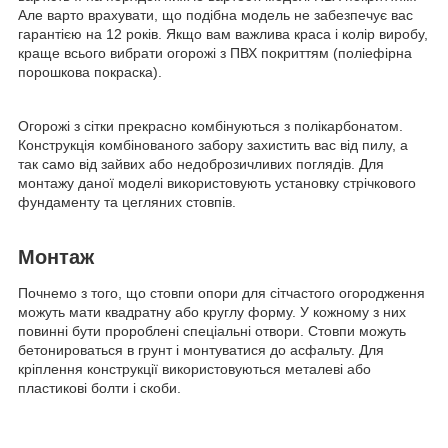
Але варто врахувати, що подібна модель не забезпечує вас
гарантією на 12 років. Якщо вам важлива краса і колір виробу,
краще всього вибрати огорожі з ПВХ покриттям (поліефірна
порошкова покраска).
Огорожі з сітки прекрасно комбінуються з полікарбонатом.
Конструкція комбінованого забору захистить вас від пилу, а
так само від зайвих або недоброзичливих поглядів. Для
монтажу даної моделі використовують установку стрічкового
фундаменту та цегляних стовпів.
Монтаж
Почнемо з того, що стовпи опори для сітчастого огородження
можуть мати квадратну або круглу форму. У кожному з них
повинні бути пророблені спеціальні отвори. Стовпи можуть
бетонироваться в грунт і монтуватися до асфальту. Для
кріплення конструкції використовуються металеві або
пластикові болти і скоби.