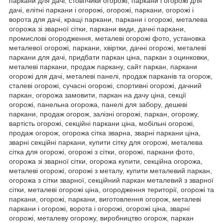
паркани для дачі, стовпчики огорожі, паркани і огорожі для
дачі, елітні паркани і огорожі, огорожі, паркани, огорожі і
ворота для дачі, кращі паркани, паркани і огорожі, металева
огорожа зі зварної сітки, паркани види, дачні паркани,
промислові огородження, металеві огорожі фото, установка
металевої огорожі, паркани, хвіртки, дачні огорожі, металеві
паркани для дачі, придбати паркан ціна, паркан з оцинковки,
металеві паркани, продаж паркану, сайт паркан, паркани
огорожі для дачі, металеві панелі, продаж парканів та огорож,
сталеві огорожі, сучасні огорожі, спортивні огорожі, дачний
паркан, огорожа замовити, паркан на дачу ціна, секції
огорожі, панельна огорожа, панелі для забору, дешеві
паркани, продаж огорож, залізні огорожі, паркан, огорожу,
вартість огорожі, секційні паркани ціна, мобільні огорожі,
продаж огорож, огорожа сітка зварна, зварні паркани ціна,
зварні секційні паркани, купити сітку для огорожі, металева
сітка для огорожі, огорожі з сітки, огорожі, паркани фото,
огорожа зі зварної сітки, огорожа купити, секційна огорожа,
металеві огорожі, огорожі з металу, купити металевий паркан,
огорожа з сітки зварної, секційний паркан металевий з зварної
сітки, металеві огорожі ціна, огородження території, огорожі та
паркани, огорожі, паркани, виготовлення огорож, металеві
паркани і огорожі, ворота і огорожі, огорожі ціна, зварні
огорожі, металеву огорожу, виробництво огорож, паркан