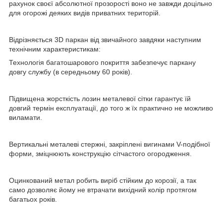
рахунок своєї абсолютної прозорості воно не завжди доцільно
для огорожі деяких видів приватних територій.
Відрізняється 3D паркан від звичайного завдяки наступним
технічним характеристикам:
Технологія багатошарового покриття забезпечує паркану
довгу службу (в середньому 60 років).
Підвищена жорсткість лозин металевої сітки гарантує їй
довгий термін експлуатації, до того ж їх практично не можливо
виламати.
Вертикальні металеві стержні, закріплені вигинами V-подібної
форми, зміцнюють конструкцію сітчастого огородження.
Оцинкований метал робить виріб стійким до корозії, а так
само дозволяє йому не втрачати вихідний колір протягом
багатьох років.