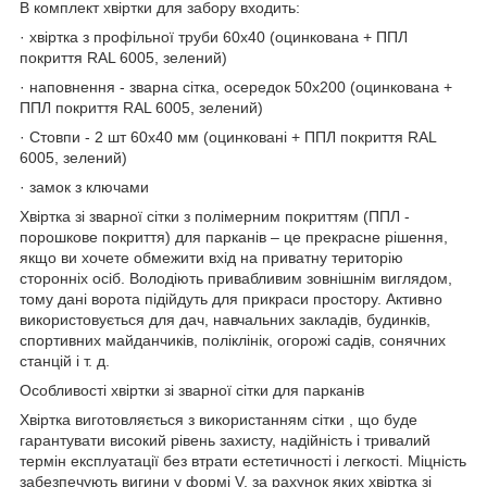
В комплект хвіртки для забору входить:
· хвіртка з профільної труби 60х40 (оцинкована + ППЛ
покриття RAL 6005, зелений)
· наповнення - зварна сітка, осередок 50х200 (оцинкована +
ППЛ покриття RAL 6005, зелений)
· Стовпи - 2 шт 60х40 мм (оцинковані + ППЛ покриття RAL
6005, зелений)
· замок з ключами
Хвіртка зі зварної сітки з полімерним покриттям (ППЛ -
порошкове покриття) для парканів – це прекрасне рішення,
якщо ви хочете обмежити вхід на приватну територію
сторонніх осіб. Володіють привабливим зовнішнім виглядом,
тому дані ворота підійдуть для прикраси простору. Активно
використовується для дач, навчальних закладів, будинків,
спортивних майданчиків, поліклінік, огорожі садів, сонячних
станцій і т. д.
Особливості хвіртки зі зварної сітки для парканів
Хвіртка виготовляється з використанням сітки , що буде
гарантувати високий рівень захисту, надійність і тривалий
термін експлуатації без втрати естетичності і легкості. Міцність
забезпечують вигини у формі V, за рахунок яких хвіртка зі