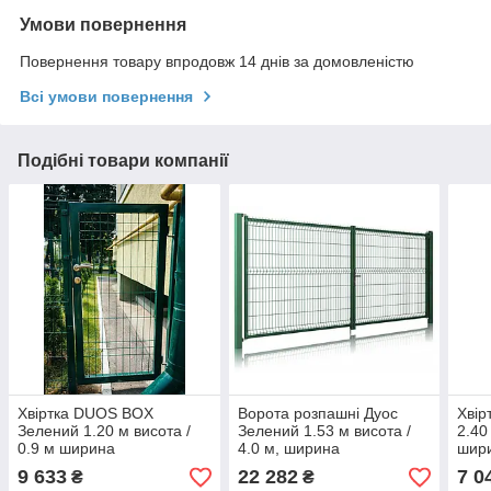
Умови повернення
Повернення товару впродовж 14 днів за домовленістю
Всі умови повернення
Подібні товари компанії
Хвіртка DUOS BOX
Ворота розпашні Дуос
Хвір
Зелений 1.20 м висота /
Зелений 1.53 м висота /
2.40
0.9 м ширина
4.0 м, ширина
шир
9 633
22 282
7 0
₴
₴