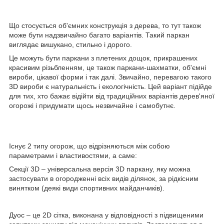
Що стосується об'ємних конструкція з дерева, то тут також
може бути надзвичайно багато варіантів. Такий паркан
виглядає вишукано, стильно і дорого.
Це можуть бути паркани з плетених дощок, прикрашених
красивим різьбленням, це також паркани-шахматки, об'ємні
вироби, цікавої форми і так далі. Звичайно, перевагою такого
3D вироби є натуральність і екологічність. Цей варіант підійде
для тих, хто бажає відійти від традиційних варіантів дерев'яної
огорожі і придумати щось незвичайне і самобутнє.
Існує 2 типу огорож, що відрізняються між собою
параметрами і властивостями, а саме:
Секції 3D – універсальна версія 3D паркану, яку можна
застосувати в огородженні всіх видів ділянок, за рідкісним
винятком (деякі види спортивних майданчиків).
Дуос – це 2D сітка, виконана у відповідності з підвищеними