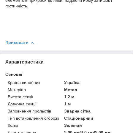
елементом прикраси ділянки, надаючи йому затишок і
гостинність.
Приховати
Характеристики
Основні
Країна виробник
Україна
Матеріал
Метал
Висота секції
1.2 м
Довжина секції
1 м
Заповнення прольотів
Зварна сітка
Тип встановлення огорожі
Стаціонарний
Колір
Зелений
Діаметр прутів
5.00 мм/4.0 мм/5.00 мм