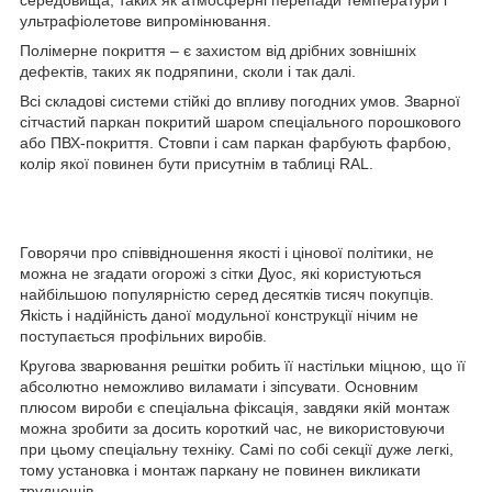
середовища, таких як атмосферні перепади температури і
ультрафіолетове випромінювання.
Полімерне покриття – є захистом від дрібних зовнішніх
дефектів, таких як подряпини, сколи і так далі.
Всі складові системи стійкі до впливу погодних умов. Зварної
сітчастий паркан покритий шаром спеціального порошкового
або ПВХ-покриття. Стовпи і сам паркан фарбують фарбою,
колір якої повинен бути присутнім в таблиці RAL.
Говорячи про співвідношення якості і цінової політики, не
можна не згадати огорожі з сітки Дуос, які користуються
найбільшою популярністю серед десятків тисяч покупців.
Якість і надійність даної модульної конструкції нічим не
поступається профільних виробів.
Кругова зварювання решітки робить її настільки міцною, що її
абсолютно неможливо виламати і зіпсувати. Основним
плюсом вироби є спеціальна фіксація, завдяки якій монтаж
можна зробити за досить короткий час, не використовуючи
при цьому спеціальну техніку. Самі по собі секції дуже легкі,
тому установка і монтаж паркану не повинен викликати
труднощів.