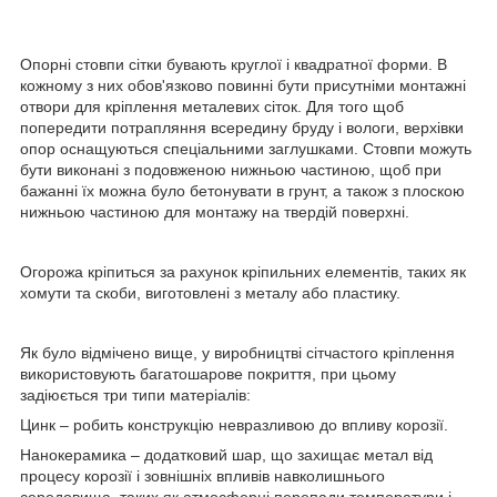
Опорні стовпи сітки бувають круглої і квадратної форми. В
кожному з них обов'язково повинні бути присутніми монтажні
отвори для кріплення металевих сіток. Для того щоб
попередити потрапляння всередину бруду і вологи, верхівки
опор оснащуються спеціальними заглушками. Стовпи можуть
бути виконані з подовженою нижньою частиною, щоб при
бажанні їх можна було бетонувати в грунт, а також з плоскою
нижньою частиною для монтажу на твердій поверхні.
Огорожа кріпиться за рахунок кріпильних елементів, таких як
хомути та скоби, виготовлені з металу або пластику.
Як було відмічено вище, у виробництві сітчастого кріплення
використовують багатошарове покриття, при цьому
задіюється три типи матеріалів:
Цинк – робить конструкцію невразливою до впливу корозії.
Нанокерамика – додатковий шар, що захищає метал від
процесу корозії і зовнішніх впливів навколишнього