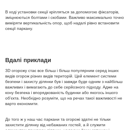
В ході установки секції кріпляться за допомогою фіксаторів,
зміцнюються болтами і скобами. Важливо максимально точно
виміряти вертикальність опор, щоб надалі рівно встановити
секції паркану.
Вдалі приклади
3D огорожу стає все більш і більш популярним серед інших
видів огорож різних видів територій. Цей елемент системи
безпеки і захисту ділянки був і завжди буде одним з найбільш
важливих і вимагають до себе серйозного підходу. Адже на
кону безпека і впорядкованість будинки або якогось іншого
об'єкта. Необхідно розуміти, що на речах такої важливості не
варто економити.
До того ж у наш час паркани та огорожі здатні не тільки
захистити ділянку від небажаних гостей, а й служити