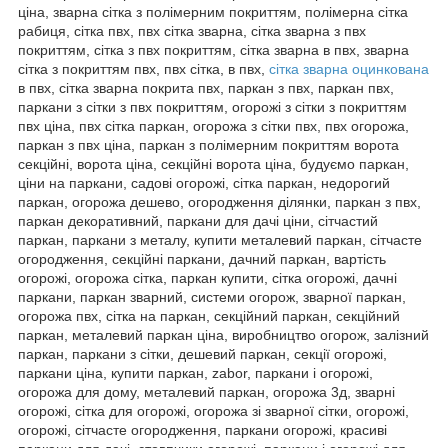
ціна, зварна сітка з полімерним покриттям, полімерна сітка
рабиця, сітка пвх, пвх сітка зварна, сітка зварна з пвх
покриттям, сітка з пвх покриттям, сітка зварна в пвх, зварна
сітка з покриттям пвх, пвх сітка, в пвх,
сітка зварна оцинкована
в пвх, сітка зварна покрита пвх, паркан з пвх, паркан пвх,
паркани з сітки з пвх покриттям, огорожі з сітки з покриттям
пвх ціна, пвх сітка паркан, огорожа з сітки пвх, пвх огорожа,
паркан з пвх ціна, паркан з полімерним покриттям ворота
секційні, ворота ціна, секційні ворота ціна, будуємо паркан,
ціни на паркани, садові огорожі, сітка паркан, недорогий
паркан, огорожа дешево, огородження ділянки, паркан з пвх,
паркан декоративний, паркани для дачі ціни, сітчастий
паркан, паркани з металу, купити металевий паркан, сітчасте
огородження, секційні паркани, дачний паркан, вартість
огорожі, огорожа сітка, паркан купити, сітка огорожі, дачні
паркани, паркан зварний, системи огорож, зварної паркан,
огорожа пвх, сітка на паркан, секційний паркан, секційний
паркан, металевий паркан ціна, виробництво огорож, залізний
паркан, паркани з сітки, дешевий паркан, секції огорожі,
паркани ціна, купити паркан, zabor, паркани і огорожі,
огорожа для дому, металевий паркан, огорожа 3д, зварні
огорожі, сітка для огорожі, огорожа зі зварної сітки, огорожі,
огорожі, сітчасте огородження, паркани огорожі, красиві