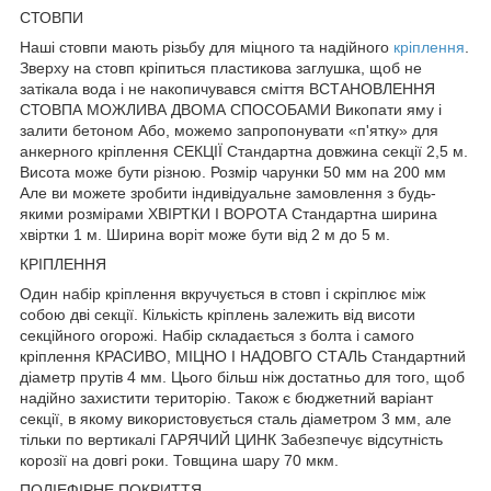
СТОВПИ
Наші стовпи мають різьбу для міцного та надійного
кріплення
.
Зверху на стовп кріпиться пластикова заглушка, щоб не
затікала вода і не накопичувався сміття ВСТАНОВЛЕННЯ
СТОВПА МОЖЛИВА ДВОМА СПОСОБАМИ Викопати яму і
залити бетоном Або, можемо запропонувати «п'ятку» для
анкерного кріплення СЕКЦІЇ Стандартна довжина секції 2,5 м.
Висота може бути різною. Розмір чарунки 50 мм на 200 мм
Але ви можете зробити індивідуальне замовлення з будь-
якими розмірами ХВІРТКИ І ВОРОТА Стандартна ширина
хвіртки 1 м. Ширина воріт може бути від 2 м до 5 м.
КРІПЛЕННЯ
Один набір кріплення вкручується в стовп і скріплює між
собою дві секції. Кількість кріплень залежить від висоти
секційного огорожі. Набір складається з болта і самого
кріплення КРАСИВО, МІЦНО І НАДОВГО СТАЛЬ Стандартний
діаметр прутів 4 мм. Цього більш ніж достатньо для того, щоб
надійно захистити територію. Також є бюджетний варіант
секції, в якому використовується сталь діаметром 3 мм, але
тільки по вертикалі ГАРЯЧИЙ ЦИНК Забезпечує відсутність
корозії на довгі роки. Товщина шару 70 мкм.
ПОЛІЕФІРНЕ ПОКРИТТЯ