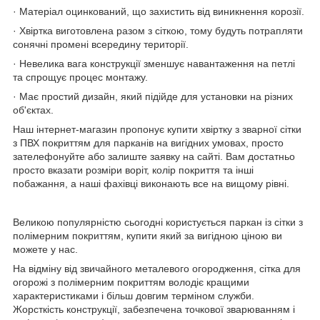
· Матеріал оцинкований, що захистить від виникнення корозії.
· Хвіртка виготовлена разом з сіткою, тому будуть потрапляти
сонячні промені всередину території.
· Невелика вага конструкції зменшує навантаження на петлі
та спрощує процес монтажу.
· Має простий дизайн, який підійде для установки на різних
об'єктах.
Наш інтернет-магазин пропонує купити хвіртку з зварної сітки
з ПВХ покриттям для парканів на вигідних умовах, просто
зателефонуйте або залиште заявку на сайті. Вам достатньо
просто вказати розміри воріт, колір покриття та інші
побажання, а наші фахівці виконають все на вищому рівні.
Великою популярністю сьогодні користується паркан із сітки з
полімерним покриттям, купити який за вигідною ціною ви
можете у нас.
На відміну від звичайного металевого огородження, сітка для
огорожі з полімерним покриттям володіє кращими
характеристиками і більш довгим терміном служби.
Жорсткість конструкції, забезпечена точкової зварюванням і