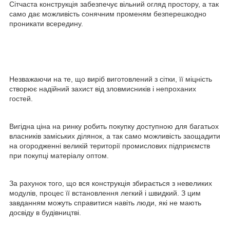
Сітчаста конструкція забезпечує вільний огляд простору, а так
само дає можливість сонячним променям безперешкодно
проникати всередину.
Незважаючи на те, що виріб виготовлений з сітки, її міцність
створює надійний захист від зловмисників і непроханих
гостей.
Вигідна ціна на ринку робить покупку доступною для багатьох
власників заміських ділянок, а так само можливість заощадити
на огородженні великій території промислових підприємств
при покупці матеріалу оптом.
За рахунок того, що вся конструкція збирається з невеликих
модулів, процес її встановлення легкий і швидкий. З цим
завданням можуть справитися навіть люди, які не мають
досвіду в будівництві.