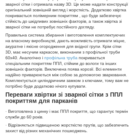
зварної сітки і отримала назву 3D. Це може надати конструкції
оригінальний зовнішній вигляд і жорсткість. Додатково хвіртка
покривається полімерним покриттям , що буде забезпечує
стійкість до шкідливих зовнішніх факторів, а також хвіртка зі
зварної сітки не потребує постійного догляду.
Правильна система збирання і виготовлення комплектуючих
на власному виробництві, дають можливість отримати міцне,
акуратне і якісне огородження для вхідної групи. Крім сітки
3D, має несучим каркасом, виконаним з профільної труби
60х40. Аналогічно і
профільна труба
покривається
спеціальним покриттям ППЛ, стійким до вологи та інших
зовнішніх факторів. Виключена поява корозії. Всі елементи
надійно приварюються між собою за допомогою зварювання.
Комплектується циліндричним замком з ключами, тому вам не
потрібно буде додатково нічого купувати.
Переваги хвіртки зі зварної сітки з ППЛ
покриттям для парканів
· Виготовлена з цинку і має ППЛ покриття, що гарантує термін
служби до 60 років.
· Відрізняється підвищеною жорсткістю прутів, що забезпечить
захист від різних механічних пошкоджень.