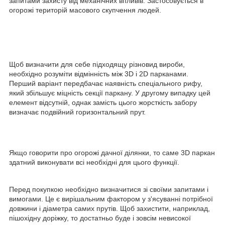
запитами захисту від механічних впливів. Застосовується в
огорожі територій масового скупчення людей.
Щоб визначити для себе підходящу різновид вироби,
необхідно розуміти відмінність між 3D і 2D парканами.
Перший варіант передбачає наявність спеціального рифу,
який збільшує міцність секції паркану. У другому випадку цей
елемент відсутній, однак замість цього жорсткість забору
визначає подвійний горизонтальний прут.
Якщо говорити про огорожі дачної ділянки, то саме 3D паркан
здатний виконувати всі необхідні для цього функції.
Перед покупкою необхідно визначитися зі своїми запитами і
вимогами. Це є вирішальним фактором у з'ясуванні потрібної
довжини і діаметра самих прутів. Щоб захистити, наприклад,
пішохідну доріжку, то достатньо буде і зовсім невисокої