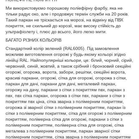
Ми використовуємо порошкову поліефірну фарбу, яка не
тільки радує око, але і продовжує термін служби на 20 років.
Такий паркан не тріскається на морозі, на відміну від ПВХ
покриття, не схильний до корозії, має високу стійкість до
ультрафіолету і, плюс до всього, його легко мити.
БАГАТО РІЗНИХ КОЛЬОРІВ
Стандартний колір зелений (RAL6005). Під замовлення
можливе виготовлення огорожі у будь-якому кольорі згідно
лінійці RAL. Найпопулярніші кольори, це: білий, чорний, сірий,
червоний, синій, жовтий, а також срібний і бронзовий секційні
огорожі, огорожа, ворота, забори, решітки, секційні ворота,
красиві паркани, огорожі, сітка для огорожі, огорожа з сітки,
паркан для дачі, паркани для дачі, металевий паркан,
огорожу на дачу, паркани з сітки з покриттям пвх, паркан з
пвх, пвх сітка паркан, огорожа з сітки пвх, паркани з сітки з
покриттям пвх ціна, сітка зварна з полімерним покриттям,
огорожа зі зварної сітки з полімерним покриттям, паркан із
сітки з полімерним покриттям, сітка для огорожі з полімерним
покриттям, полімерна сітка для огорожі, паркани з сітки з
полімерним покриттям, полімерна сітка для огорожі, сітка
металева з полімерним покриттям, паркан зварної сітки
полімерним покриттям, сітка зварна з полімерним покриттям