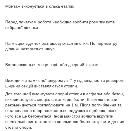
Монтаж виконується в кілька етапів:
Перед початком роботи необхідно зробити розмітку кутів
вибраної ділянки.
На місцях відміток розташовуються кілочки. По периметру
ділянки натягається шнур.
Встановлюється місце воріт або дверний хвіртки.
Виходячи з наміченої шнуром лінії, у відповідності з розміром
ширини секцій виставляються стовпи.
Для того щоб вмонтувати опорні стовпи в асфальт або бетон,
використовують спеціальні анкерні болти. В землю стовпи
рекомендується поглиблювати на 1 м. Після поглиблення та
встановлення опор насипається подушка з щебеню, після
чого все це бетонується. Іноді майстри воліють вкрутити
спеціальні гвинтові палі і з допомогою болтів закріпити до них
стовпи опори.