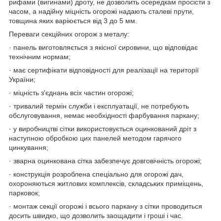
рифами (вигинами) дроту, не дозволить осередкам просісти з
часом, а надійну міцність огорожі надають сталеві прути,
товщина яких варіюється від 3 до 5 мм.
Переваги секційних огорож з металу:
· панель виготовляється з якісної сировини, що відповідає
технічним нормам;
· має сертифікати відповідності для реалізації на території
України;
· міцність з'єднань всіх частин огорожі;
· тривалий термін служби і експлуатації, не потребують
обслуговування, немає необхідності фарбування паркану;
· у виробництві сітки використовується оцинкований дріт з
наступною обробкою цих панелей методом гарячого
цинкування;
· зварна оцинкована сітка забезпечує довговічність огорожі;
· конструкція розроблена спеціально для огорожі дач,
охороняються житлових комплексів, складських приміщень,
парковок;
· монтаж секції огорожі і всього паркану з сітки проводиться
досить швидко, що дозволить заощадити і гроші і час.