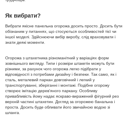
Як вибрати?
Вибрати якісне панельна огорожа досить просто. Досить бути
обізнаним у питаннях, що стосуються особливостей тієї чи
іншої моделі. Здійснюючи вибір виробу, слід враховувати і
знати деякі моменти.
Огорожа з штахетника різноманітний у варіаціях форм
зовнішнього вигляду. Типи і розміри штакетін можуть бути
різними, за рахунок чого огорожа легко підібрати у
відповідності з потребами дизайну і безпеки. Так само, як і
сталь, металевий паркан довговічний і легкий у
транспортуванні, зберіганні і монтажі. Подібне огорожу
створює імітацію дерев'яного паркану. Особливу
привабливість йому надає яскраво-виражений фігурний рез
верхній частині штахетин. Догляд за огорожею банальна і
проста. Досить буде обливати його звичайною водою зі
шланга.