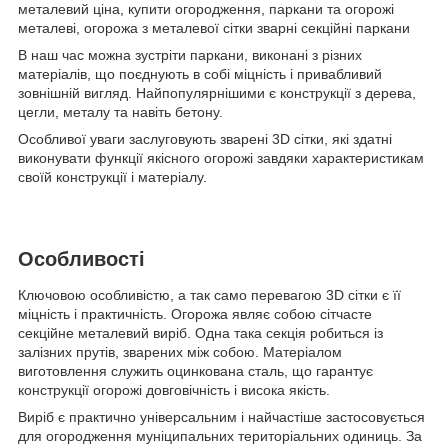
металевий ціна, купити огородження, паркани та огорожі
металеві, огорожа з металевої сітки зварні секційні паркани
В наш час можна зустріти паркани, виконані з різних
матеріалів, що поєднують в собі міцність і привабливий
зовнішній вигляд. Найпопулярнішими є конструкції з дерева,
цегли, металу та навіть бетону.
Особливої уваги заслуговують зварені 3D сітки, які здатні
виконувати функції якісного огорожі завдяки характеристикам
своїй конструкції і матеріалу.
Особливості
Ключовою особливістю, а так само перевагою 3D сітки є її
міцність і практичність. Огорожа являє собою сітчасте
секційне металевий виріб. Одна така секція робиться із
залізних прутів, зварених між собою. Матеріалом
виготовлення служить оцинкована сталь, що гарантує
конструкції огорожі довговічність і висока якість.
Виріб є практично універсальним і найчастіше застосовується
для огородження муніципальних територіальних одиниць. За