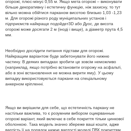
огорожі, плюс-мінус 0,55 м. Якщо мета огорожі – виконувати
більше декоративну і естетичну функцію, ніж захисну, то тут
вільно можна обійтися парканом висотою близько 1,03 -1,23
м. Для огорожі різного роду муніципальних установ і
підприємств найкраще подойдет3D або Дуос, де висота
огорожі може досягати 2 м (іноді і вище), а діаметр прута 4,5
мм.
Необхідно дослідити питання підстави для огорожі.
Найкращим варіантом буде забетонувати його нижню
частину. В деяких випадках зробити це зовсім неможливо
(наприклад, якщо потрібно встановити огорожу на асфальті,
або в зоні встановлення не можна вирити яму). У цьому
випадку використовуються паркани на спеціальному
анкерном кріпленні.
Якщо ви вирішили для себе, що естетичність паркану не
настільки важлива, то є розумним вибором оцикрванные
огорожі варіант, який включає в себе покриття тільки цинкової
оболонкою. Така модель значно збереже ваші кошти, адже
вартість її на порядок нижче вартості моделі ПВХ покриттям.