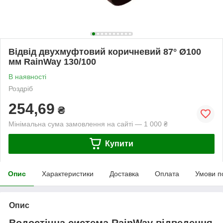
Відвід двухмуфтовий коричневий 87° Ø100
мм RainWay 130/100
В наявності
Роздріб
254,69
₴
Мінімальна сума замовлення на сайті — 1 000 ₴
Купити
Опис
Характеристики
Доставка
Оплата
Умови п
Опис
Водостічна система RainWay відведення