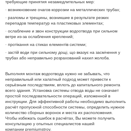
требующие принятия незамедлительных мер:
· возникновение очагов коррозии на металлических трубах;
· разломы и трещины, возникшие в результате резких
перепадов температур на пластиковых элементах;
· ослабление и звон конструкции водоотвода при сильном
ветре из-за ослабления креплений;
· протікання на стиках елементів системи;
· застій води при сильному дощі, що вказує на засмічення у
трубах або неправильно розрахований нахил жолоба.
Выполняя монтаж водоотвода нужно не забывать, что
неправильный или халатный подход может привести к
серьёзным последствиям, вплоть до капитального ремонта
всего здания. Установка системы отвода воды не означает
простой последовательности операций, изложенной в
инструкции. Для эффективной работы необходимо выполнить
расчёт пропускной способности системы, определить нужное
количество сборных воронок и места их расположения.
Чтобы избежать ошибок в расчётах, Вы можете получить
консультацию у опытных специалистов нашей
компании premiumstroy.