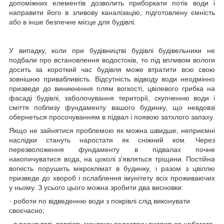
допоміжних елементів дозволить приборкати потік води і
направити його в зливову каналізацію, підготовлену ємність
або в інше безпечне місце для будівлі.
У випадку, коли при будівництві будівлі будівельники не
подбали про встановлення водостоків, то під впливом вологи
досить за короткий час будівля може втратити всю свою
зовнішню привабливість. Відсутність відводу води неодмінно
призведе до виникнення плям вогкості, цвілевого грибка на
фасаді будівлі, заболочування території, скупченню води і
сміття поблизу фундаменту вашого будинку, що невдовзі
обернеться просочуванням в підвал і появою затхлого запаху.
Якщо не зайнятися проблемою як можна швидше, неприємні
наслідки стануть наростати як сніжний ком. Через
перезволоження фундаменту в підвалах почне
накопичуватися вода, на цоколі з'являться тріщини. Постійна
вогкість порушить мікроклімат в будинку, і разом з цвіллю
призведе до хвороб і ослаблення імунітету всіх проживаючих
у ньому. З усього цього можна зробити два висновки:
· роботи по відведенню води з покрівлі слід виконувати
своєчасно;