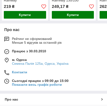
Rainway
RainWay 130/100
Rain
219
249,17
262
₴
₴
Купити
Купити
Про нас
Рейтинг не сформований
Менше 5 відгуків за останній рік
Працює з 30.03.2010
м. Одеса
Семена Палія 125а, Одеса, Україна
Контакти
Сьогодні працює з 09:00 до 15:00
Показати весь графік роботи
Про нас