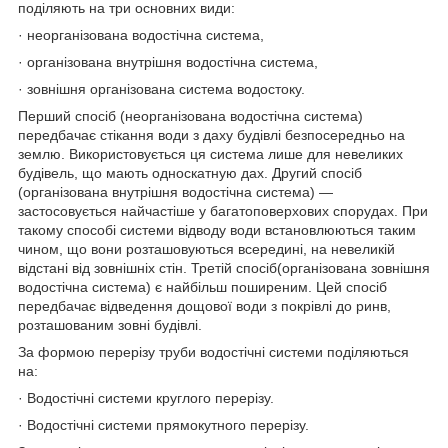
поділяють на три основних види:
· неорганізована водостічна система,
· організована внутрішня водостічна система,
· зовнішня організована система водостоку.
Перший спосіб (неорганізована водостічна система)
передбачає стікання води з даху будівлі безпосередньо на
землю. Використовується ця система лише для невеликих
будівель, що мають односкатную дах. Другий спосіб
(організована внутрішня водостічна система) —
застосовується найчастіше у багатоповерхових спорудах. При
такому способі системи відводу води встановлюються таким
чином, що вони розташовуються всередині, на невеликій
відстані від зовнішніх стін. Третій спосіб(організована зовнішня
водостічна система) є найбільш поширеним. Цей спосіб
передбачає відведення дощової води з покрівлі до ринв,
розташованим зовні будівлі.
За формою перерізу труби водостічні системи поділяються
на:
· Водостічні системи круглого перерізу.
· Водостічні системи прямокутного перерізу.