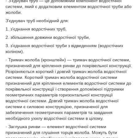
· З'єднувач труб — це допоміжний компонент водостічної
системи, який є додатковим елементом водостічної труби або
жолоби.
З'єднувач труб необхідний для:
1. з'єднання водостічних труб,
2. збільшення довжини водостічної труби,
3. з'єднання водостічної труби з відведенням (водостічних
коліном).
· Тримач жолоба (кронштейн) — тримач водостічної системи,
призначений для кріплення ринви до покрівельної конструкції.
Розрізняються короткий і довгий тримач жолоба водостічної
системи. Короткий тримач жолоба водостічної системи
призначений для кріплення елементів водостічної системи до
покрівельної конструкції і створення допоміжної підтримки
геометричних параметрів горизонтальної конструкції
водостічної системи. Довгий тримач жолоба водостічної
системи є силовою конструкцією, призначеної для
забезпечення геометричних параметрів та завдання
необхідного ухилу водостічної системи в цілому.
· Заглушка ринви — елемент водостічної системи
призначений для глушіння торців жолоба. Можуть бути