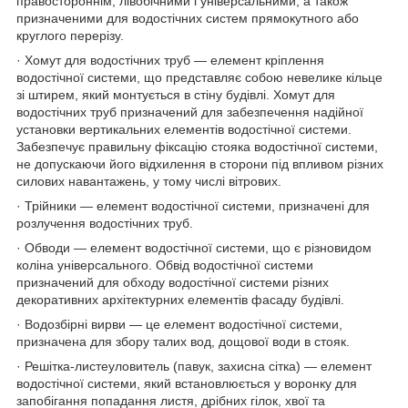
правостороннім, лівобічними і універсальними, а також
призначеними для водостічних систем прямокутного або
круглого перерізу.
· Хомут для водостічних труб — елемент кріплення
водостічної системи, що представляє собою невелике кільце
зі штирем, який монтується в стіну будівлі. Хомут для
водостічних труб призначений для забезпечення надійної
установки вертикальних елементів водостічної системи.
Забезпечує правильну фіксацію стояка водостічної системи,
не допускаючи його відхилення в сторони під впливом різних
силових навантажень, у тому числі вітрових.
· Трійники — елемент водостічної системи, призначені для
розлучення водостічних труб.
· Обводи — елемент водостічної системи, що є різновидом
коліна універсального. Обвід водостічної системи
призначений для обходу водостічної системи різних
декоративних архітектурних елементів фасаду будівлі.
· Водозбірні вирви — це елемент водостічної системи,
призначена для збору талих вод, дощової води в стояк.
· Решітка-листеуловитель (павук, захисна сітка) — елемент
водостічної системи, який встановлюється у воронку для
запобігання попадання листя, дрібних гілок, хвої та