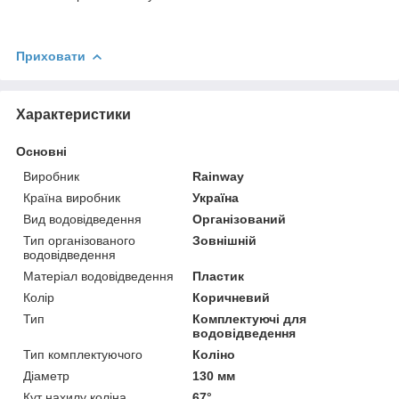
Приховати
Характеристики
Основні
Виробник
Rainway
Країна виробник
Україна
Вид водовідведення
Організований
Тип організованого
Зовнішній
водовідведення
Матеріал водовідведення
Пластик
Колір
Коричневий
Тип
Комплектуючі для
водовідведення
Тип комплектуючого
Коліно
Діаметр
130 мм
Кут нахилу коліна
67°