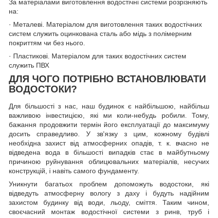
За матеріалами виготовлення водостічні системи розрізняють
на:
· Металеві. Матеріалом для виготовлення таких водостічних
систем служить оцинкована сталь або мідь з полімерним
покриттям чи без нього.
· Пластикові. Матеріалом для таких водостічних систем
служить ПВХ
ДЛЯ ЧОГО ПОТРІБНО ВСТАНОВЛЮВАТИ
ВОДОСТОКИ?
Для більшості з нас, наш будинок є найбільшою, найбільш
важливою інвестицією, які ми коли-небудь робили. Тому,
бажання продовжити термін його експлуатації до максимуму
досить справедливо. У зв'язку з цим, кожному будівлі
необхідна захист від атмосферних опадів, т. к. вчасно не
відведена вода в більшості випадків стає в майбутньому
причиною руйнування облицювальних матеріалів, несучих
конструкцій, і навіть самого фундаменту.
Уникнути багатьох проблем допоможуть водостоки, які
відведуть атмосферну вологу з даху і будуть надійним
захистом будинку від води, льоду, сміття. Таким чином,
своєчасний монтаж водостічної системи з ринв, труб і