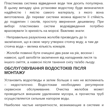
Пластикова система відведення води теж досить популярна.
В цьому випадку ціна установки водостоку буде визначатися
надійністю і якістю самого матеріалу, з якого вона
виготовлена. До переваг системи можна віднести її стійкість
до подряпин і сколів, простоту звернення дешевизну. При
виборі пластикових систем водовідведення потрібно
враховувати їх крихкість на морозі. Важливо знати:
· Неправильна разуклонка жолобів призводить до їх
засмічення, що в свою чергу утворює стоячу воду, а там де
стояча вода – велика кількість комарів.
· Жолоби повинні бути очищені два рази на рік, восени і
навесні, щоб запобігти засмічення від нападників листя та
іншого сміття, а навесні після танення снігу та/або льоду.
ОБСЛУГОВУВАННЯ ВОДОСТОКІВ ПІСЛЯ
МОНТАЖУ
Установить водоотводы и затем больше о них не вспоминать
– недостаточно. Водостокам необходимо регулярное
сервисное обслуживание. Очистка желобов может
проводиться внешним удалением мусора, а прочистка труб
осуществляется сильным напором воды.
Наиболее частые неприятности, возникающие в системе и