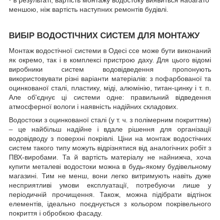
· в результаті, вартість монтажу водостоку виявиться набагато
меншою, ніж вартість наступних ремонтів будівлі.
ВИБІР ВОДОСТІЧНИХ СИСТЕМ ДЛЯ МОНТАЖУ
Монтаж водостічної системи в Одесі ссе може бути виконаний
як окремо, так і в комплексі пристрою даху. Для цього відомі
виробники систем водовідведення пропонують
використовувати різні варіанти матеріалів: з пофарбованої та
оцинкованої сталі, пластику, міді, алюмінію, титан-цинку і т. п.
Але об'єднує ці системи одне: правильний відведення
атмосферної вологи і наявність надійних складових.
Водостоки з оцинкованої сталі (у т. ч. з полімерним покриттям)
– це найбільш надійне і вдале рішення для організації
водовідводу з поверхні покрівлі. Ціни на монтаж водостічних
систем такого типу можуть відрізнятися від аналогічних робіт з
ПВХ-виробами. Та й вартість матеріалу не найнижча, хоча
купити металеві водостоки можна в будь-якому будівельному
магазині. Тим не менш, вони легко витримують навіть дуже
несприятливі умови експлуатації, потребуючи лише у
періодичній прочищення. Також, можна підібрати відтінок
елементів, ідеально поєднується з кольором покрівельного
покриття і обробкою фасаду.