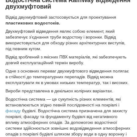
двухмуфтовий
Відвід двухмуфтовий застосовується для проектування
пластикових водостоків.
Двухмуфтовий відведення являє собою елемент, який
забезпечує з'єднання труби водостоку і воронки. Відвід
використовується для обходу різних архітектурних виступів,
під певним кутом.
Відвід зроблений з якісних ПВХ матеріалів, які забезпечують
довгий експлуатаційний термін виробу.
Одне з основних переваг двухмуфтового відведення полягає
в стійкості до температурних перепадів. Відвід можна
експлуатувати як в умовах низьких температур, так і високих.
Вироби представлена в декількох колірних варіантах.
Водостічна система — це сукупність різних елементів, які
встановлюються згідно певній послідовності на покрівлі і
фасаду
будівлі. Водостічна система призначена для захисту
покрівлі, фасаду та фундаменту будівлі від негативного
впливу атмосферних опадів. За допомогою водостічної
системи здійснюється зовнішнє водовідведення атмосферних
опадів з покрівлі будівлі шляхом збору води в одну воронку і