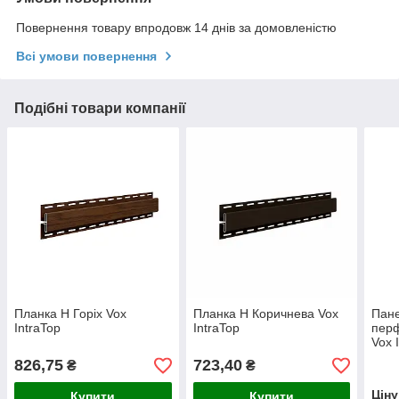
Повернення товару впродовж 14 днів за домовленістю
Всі умови повернення
Подібні товари компанії
Планка Н Горіх Vox
Планка Н Коричнева Vox
Пане
IntraTop
IntraTop
перф
Vox 
826,75
723,40
₴
₴
Цін
Купити
Купити