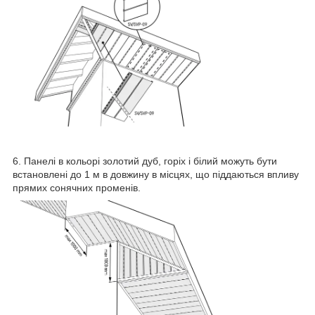
6. Панелі в кольорі золотий дуб, горіх і білий можуть бути
встановлені до 1 м в довжину в місцях, що піддаються впливу
прямих сонячних променів.