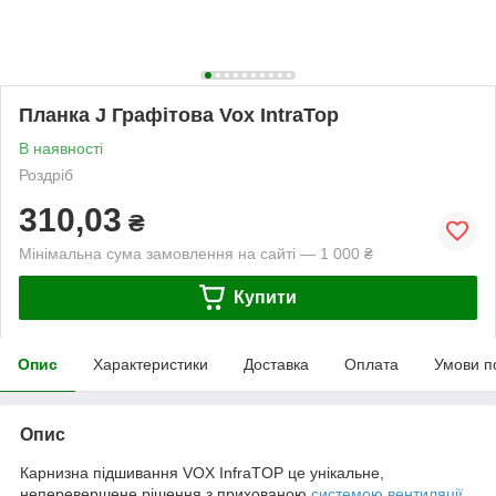
Планка J Графітова Vox IntraTop
В наявності
Роздріб
310,03
₴
Мінімальна сума замовлення на сайті — 1 000 ₴
Купити
Опис
Характеристики
Доставка
Оплата
Умови п
Опис
Карнизна підшивання VOX InfraTOP це унікальне,
неперевершене рішення з прихованою
системою вентиляції