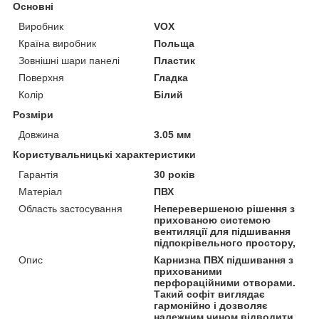
Основні
Виробник
VOX
Країна виробник
Польща
Зовнішні шари панелі
Пластик
Поверхня
Гладка
Колір
Білий
Розміри
Довжина
3.05 мм
Користувальницькі характеристики
Гарантія
30 років
Матеріал
ПВХ
Область застосування
Неперевершеною рішення з
прихованою системою
вентиляції для підшивання
підпокрівельного простору,
Опис
Карнизна ПВХ підшивання з
прихованими
перфораційними отворами.
Такий софіт виглядає
гармонійно і дозволяє
належним чином відводити