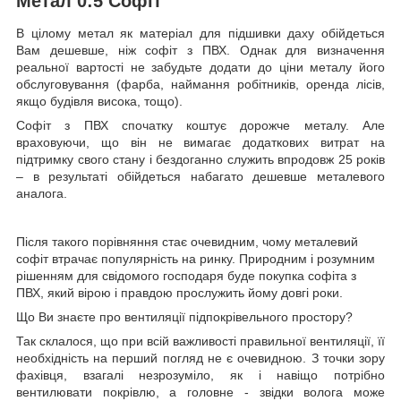
Метал 0:5 Софіт
В цілому метал як матеріал для підшивки даху обійдеться
Вам дешевше, ніж софіт з ПВХ. Однак для визначення
реальної вартості не забудьте додати до ціни металу його
обслуговування (фарба, наймання робітників, оренда лісів,
якщо будівля висока, тощо).
Софіт з ПВХ спочатку коштує дорожче металу. Але
враховуючи, що він не вимагає додаткових витрат на
підтримку свого стану і бездоганно служить впродовж 25 років
– в результаті обійдеться набагато дешевше металевого
аналога.
Після такого порівняння стає очевидним, чому металевий
софіт втрачає популярність на ринку. Природним і розумним
рішенням для свідомого господаря буде покупка софіта з
ПВХ, який вірою і правдою прослужить йому довгі роки.
Що Ви знаєте про вентиляції підпокрівельного простору?
Так склалося, що при всій важливості правильної вентиляції, її
необхідність на перший погляд не є очевидною. З точки зору
фахівця, взагалі незрозуміло, як і навіщо потрібно
вентилювати покрівлю, а головне - звідки волога може