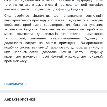
того, як ми вже знаємо з статті про софітах, цей матеріал
виконує функцію, що декорує для
фасаду
будинку.
Слід особливо відзначити, що неправильна вентиляція
підпокрівельного простору або повна її відсутність є сьогодні
серйозною проблемою, характерною для багатьох сучасних
українських будинків. Несвоєчасне вирішення цієї проблеми
може призвести до патьоків на стелях, намокання
теплоізоляції, зниження енергоощадження будинку і
додаткових витрат на обігрів приміщень. Використання
подібних систем вентиляції гарантовано допомагає уникнути
цих неприємностей дозволяє кожній частині будинку
правильно виконувати свої функції максимально тривалий
проміжок часу.
Приховати
Характеристики