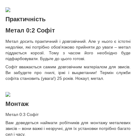
Практичність
Метал 0:2 Софіт
Метал досить практичний і довговічний. Але у нього є істотні
недоліки, які потрібно обов'язково прийняти до уваги – метал
піддається корозії. Тому з часом його необхідно буде
підфарбовувати. Будьте до цього готові.
Софіт вважається самим довговічним матеріалом для звисів.
Ви забудете про гнилі, іржі і выцветании! Термін служби
софіта становить (увага!) 25 років. Нокаут, метал.
Монтаж
Метал 0:3 Софіт
Вам доведеться наймати робітників для монтажу металевих
звисів – вони важкі і незручні, для їх установки потрібно багато
сил і часу.