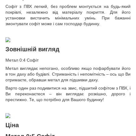
Софіт з ПВХ легкий, без проблем монтується на будь-який
покрівлі, незалежно від матеріалу покриття. Для його
установки вистачить мінімальних умінь. При бажанні
змонтувати софіт може і сам господар будинку.
Зовнішній вигляд
Метал 0:4 Софіт
Метал виглядає непогано, особливо якщо пофарбувати його
в тон даху або будівлі. Стриманість і непомітність – ось що Ви
отримаєте, обравши метал для підшивки даху.
Варто один раз подивитися на звис, підшитий софітом з ПВХ, і
Ви переконаєтеся – він виглядає розкішно, дорого і
престижно. Те, що потрібно для Вашого будинку!
Ціна