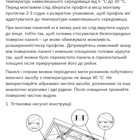
температурі навколишнього середовища від 5 °C до 30 °C.
Перед монтажем слід зберігати профілі в місці монтажу
протягом 2-3 годин з розкритою упаковкою, щоб профіль міг
адаптуватися до температури навколишнього середовища.
При монтажі панелей ні в якому разі не слід вкрутити шуруп
до кінця, тобто так, щоб головка стосувалася безпосередньо
поверхні панелі – це може обмежувати можливість
розширення/стиску профілю. Дотримуйтесь невеликий зазор
між поверхнею панелі і нижньою площиною головки шурупа
так, щоб можна було перемістити панель в горизонтальній
площині після прикручування його до рейок.
Панелі і планки можна періодично мити розчином побутового
миючого засобу з температурою не вище 40 °C. Не
використовуйте абразивні чистячі засоби, розчинники та інші
аналогічні агресивні і їдкі рідини. Після очищення промийте
поверхню чистою водою.
1. Установка несучої конструкції.