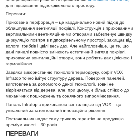
для підшивання підпокрівельного простору.
Переваги:
Прихована перфорація – це кардинально новий підхід до
облаштування вентиляції покрівлі. Конструкція з прихованими
вертикальними вентиляційними отворами забезпечує швидку
циркуляцію повітря в підпокрівельному просторі, захищає від
вологи, грибків і цвілі весь дах. Але найголовніше, це те, що
дані панелі повністю змінюють естетичний вигляд покрівлі,
приховуючи вентиляційні отвори, вони роблять дах цілісною і
гармонійною.
Завдяки використанню технології термодруку, софіт VOX
Infratop точно імітує структуру дерева. Поверхня панелей,
виготовлена за допомогою даної технології, зовні не
відрізняється від дерева, але, при цьому, є більш стійкою до
механічних пошкоджень та сонячного випромінювання.
Панель Infratop з прихованою вентиляцією від VOX – це
унікальний запатентований інноваційне рішення.
Постачальник надає саму тривалу гарантію на продукцію
преміум якості – 30 років.
ПЕРЕВАГИ