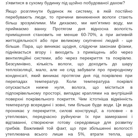
з'явитися в сухому будинку під щойно побудованої дахом?
Якщо розглянути будинок як систему, в якій постійно
перебувають люди, то причини виникнення вологи стають
більш зрозумілими. Ми дихаємо, ми кип'ятимо воду, ми
приймаємо ванну. Протягом дня відносна вологість
приміщення становить не менше 60-70%, а при активній
життєдіяльності або при великому скупченні людей - ще
більше. Пара, що виникає щодня, слідуючи законам фізики,
піднімається вгору і виходить з приміщень або через
вентиляційні системи, або через перекриття та покрівлю.
Безсумнівно, кількість вологи, що доходить до шару
теплоізоляції, мало, але не слід забувати про природному
конденсаті, який виникає протягом дня під покрівлею при
перепадах температур. Коли температура покрівлі
опускається нижче нуля, волога, що міститься в
підпокрівельному просторі, випадає краплями на внутрішній
поверхні покрівельного покриття. Чим істотніша відмінність
температур всередині і зовні, тим більше буде води. Ця вода
проникає у перекриття, силові конструкції, а головне - в
утеплювач, передчасно руйнуючи їх при замерзанні і
відтаванні, створюючи готову середовище для розвитку
грибків. Важливий той факт, що при збільшенні вологості
утеплювача всього лише на 5%, втрати тепла, що