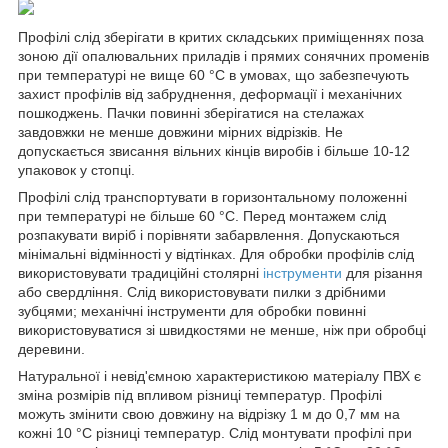
Профілі слід зберігати в критих складських приміщеннях поза
зоною дії опалювальних приладів і прямих сонячних променів
при температурі не вище 60 °C в умовах, що забезпечують
захист профілів від забруднення, деформації і механічних
пошкоджень. Пачки повинні зберігатися на стелажах
завдовжки не менше довжини мірних відрізків. Не
допускається звисання вільних кінців виробів і більше 10-12
упаковок у стопці.
Профілі слід транспортувати в горизонтальному положенні
при температурі не більше 60 °C. Перед монтажем слід
розпакувати виріб і порівняти забарвлення. Допускаються
мінімальні відмінності у відтінках. Для обробки профілів слід
використовувати традиційні столярні
інструменти
для різання
або свердління. Слід використовувати пилки з дрібними
зубцями; механічні інструменти для обробки повинні
використовуватися зі швидкостями не менше, ніж при обробці
деревини.
Натуральної і невід'ємною характеристикою матеріалу ПВХ є
зміна розмірів під впливом різниці температур. Профілі
можуть змінити свою довжину на відрізку 1 м до 0,7 мм на
кожні 10 °C різниці температур. Слід монтувати профілі при