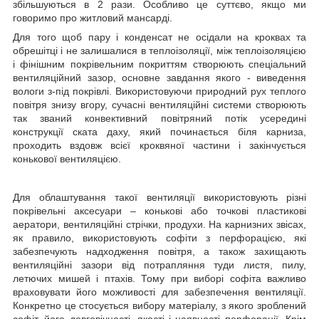
збільшуються в 2 рази. Особливо це суттєво, якщо ми
говоримо про житловий мансарді.
Для того щоб пару і конденсат не осідали на кроквах та
обрешітці і не залишалися в теплоізоляції, між теплоізоляцією
і фінішним покрівельним покриттям створюють спеціальний
вентиляційний зазор, основне завдання якого - виведення
вологи з-під покрівлі. Використовуючи природний рух теплого
повітря знизу вгору, сучасні вентиляційні системи створюють
так званий конвективний повітряний потік усередині
конструкції ската даху, який починається біля карниза,
проходить вздовж всієї кроквяної частини і закінчується
конькової вентиляцією.
Для облаштування такої вентиляції використовують різні
покрівельні аксесуари – конькові або точкові пластикові
аератори, вентиляційні стрічки, продухи. На карнизних звісах,
як правило, використовують софіти з перфорацією, які
забезпечують надходження повітря, а також захищають
вентиляційні зазори від потрапляння туди листя, пилу,
летючих мишей і птахів. Тому при виборі софіта важливо
враховувати його можливості для забезпечення вентиляції.
Конкретно це стосується вибору матеріалу, з якого зроблений
софіт, його довговічності, якості і наявності перфорації. Крім