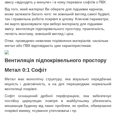
звису «відходить у минуле» і в чому переваги софітів з ПВХ.
Від того, який матеріал Ви оберете для підшивки карниза,
може залежати багато чого: як зовнішній вигляд самої будівлі,
так і правильна робота покрівлі в цілому. Ключові параметри,
які варто враховувати при виборі матеріалу для підшивки
звису: вентиляція підпокрівельного простору, практичність,
легкість монтажу, зовнішній вигляд і ціна.
Отже, проведемо невелике порівняння матеріалів: наскільки
метал або ПВХ відповідають цим характеристикам.
Вентиляція підпокрівельного простору
Метал 0:1 Софіт
Метал має монолітну структуру, яка візуально передбачає
міцність і довговічність, а на ділі перешкоджає нормальній
вентиляції покрівлі.
Софіт оснащений дрібної перфорацією, яка забезпечує
постійну циркуляцію повітря в майбутньому убезпечить
мешканців будинку від таких проблем, як грибок, обмерзання
покрівлі взимку, псування утеплювача і пр.